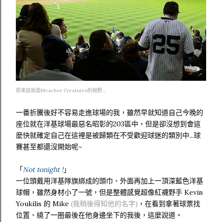
原來這就是Bleacher Creatures的視野...
一番折騰後好不容易走進球場的我，雖然早就知道自己今晚的
座位就在洋基球場最惡名昭彰的203區中，但是卻沒想到會這
麼快就確定自己在這裡是被歸類在不受歡迎球迷的類別中...球
賽甚至都還沒開始呢~
「
Not tonight !
」
一位頭戴用洋基隊旗綁成的頭巾、外面再加上一頂深藍色洋基
球帽，雖然身材小了一號，但是整體感覺超像紅襪野手 Kevin
Youkilis 的 Mike
(我稍後得知他的名字)
，在看到拿著球票找
位置、繞了一圈最後在他身邊坐下的我後，這麼說道。