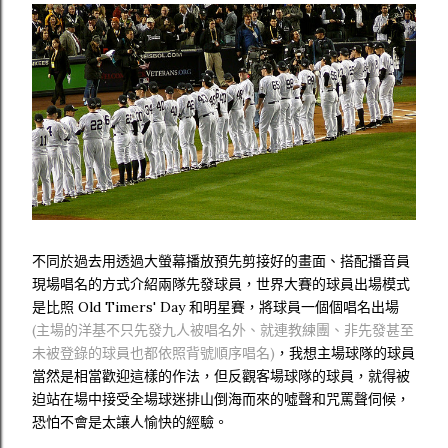
不同於過去用透過大螢幕播放預先剪接好的畫面、搭配播音員
現場唱名的方式介紹兩隊先發球員，世界大賽的球員出場模式
是比照 Old Timers' Day 和明星賽，將球員一個個唱名出場
(主場的洋基不只先發九人被唱名外、就連教練團、非先發甚至
未被登錄的球員也都依照背號順序唱名)
，我想主場球隊的球員
當然是相當歡迎這樣的作法，但反觀客場球隊的球員，就得被
迫站在場中接受全場球迷排山倒海而來的噓聲和咒罵聲伺候，
恐怕不會是太讓人愉快的經驗。