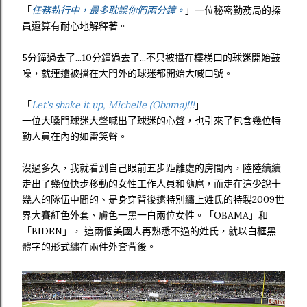
「
任務執行中，最多耽誤你們兩分鐘。
」一位秘密勤務局的探
員還算有耐心地解釋著。
5分鐘過去了...10分鐘過去了...不只被擋在樓梯口的球迷開始鼓
噪，就連還被擋在大門外的球迷都開始大喊口號。
「
Let's shake it up, Michelle (Obama)!!!
」
一位大嗓門球迷大聲喊出了球迷的心聲，也引來了包含幾位特
勤人員在內的如雷笑聲。
沒過多久，我就看到自己眼前五步距離處的房間內，陸陸續續
走出了幾位快步移動的女性工作人員和隨扈，而走在這少說十
幾人的隊伍中間的、是身穿背後還特別繡上姓氏的特製2009世
界大賽紅色外套、膚色一黑一白兩位女性。「OBAMA」和
「BIDEN」， 這兩個美國人再熟悉不過的姓氏，就以白框黑
體字的形式繡在兩件外套背後。