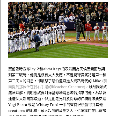
賽前臨時宣布Jay-Z和Alicia Keys的表演因為天候因素而改期
到第二戰時，他倒是沒有太大反應，不過開球貴賓將是第一和
第二夫人的消息，卻激怒了恐怕還沒進入網路時代的 Mike
(前
面提到那位坐在我右手邊的Bleacher Creature)
，雖然我始終
無法理解，明明應該要對洋基球場消息瞭若指掌的他，為啥會
連這個大新聞都錯過，但是他老兄對於開球的任務應該要交給
Yogi Berra 或是 Whitey Ford 一事的堅持很快就得到其他
creatures 的附和，眾人起鬨的音量之大，也讓我們在比賽都