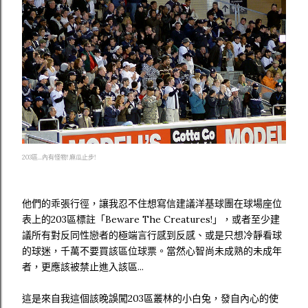
203區...內有怪物! 麻瓜止步!
他們的乖張行徑，讓我忍不住想寫信建議洋基球團在球場座位
表上的203區標註「Beware The Creatures!」，或者至少建
議所有對反同性戀者的極端言行感到反感、或是只想冷靜看球
的球迷，千萬不要買該區位球票。當然心智尚未成熟的未成年
者，更應該被禁止進入該區...
這是來自我這個該晚誤闖203區叢林的小白兔，發自內心的使