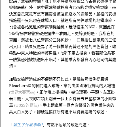
延誤了進場的時間。除了原本洋基球場設立的各種安檢標準會
被徹底執行外，信中還建議球迷參考TSA的登機安檢規範，來
決定自己究竟有沒有攜帶會被強迫沒收的違禁品。嚴格的安檢
措施還不只出現在球場入口，就連所有開往球場的地鐵車廂，
也會被各站派駐的警察隨機抽檢。我所搭乘的B車，就因此在
145街被駐站警察硬是攔住不准開走。更誇張的是，我所在的
車廂，還被七八位警察分三路包抄、一口氣擋住該車廂的三個
出入口，結果只是為了將一個攜帶再普通不過的黑色背包、略
帶點中東人特徵的年輕男性，"請"下車去搜身。看著那位乘客
一臉驚恐地被護送出車廂時，其他乘客都發自內心地同情其處
境。
加強安檢所造成的不便還不只如此，當我按照慣例從直通
Bleachers區的側門進入球場、拿到由美國銀行贊助的入場禮
(世界大賽票夾)
，正準備上樓梯時，幾位理著小平頭、左耳掛
著耳機、大衣的左領上別著一個上面有著五芒星標誌的小圓徽
章
(USSS的標誌)
、手上還拿著一個內嵌警徽的黑色證件夾的
高大白人男子，卻硬是擋住所有迫不及待要進場的球迷。
「
發生了什麼事啊?
」有點不耐煩的球迷問道。