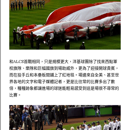
和ALCS首戰相同，只是規模更大，洋基球團除了找來西點軍
校旗隊、樂隊和巨幅國旗到場助威外，更為了迎接開球貴賓，
而在投手丘和本壘板間鋪上了紅地毯。場邊來自全美、甚至世
界各地的文字和電子媒體記者，更是比往常的比賽多出了數
倍，種種跡象都讓進場的球迷能輕易感受到這是場很不尋常的
比賽。