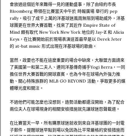
會放過這個近年來難得一見的運動盛事，除了由紐約市長
Bloomberg 帶領在比賽當天中午於 時報廣場 舉行的 pep
rally，吸引了成千上萬的洋基球迷風雨無阻到場助威外，洋基
球團更在世界大賽首戰，找來了其近作 Empire State of
Mind 頗有取代 New York New York 地位的 Jay-Z 和 Alicia
Keys，在比賽開始前於現場表演這首最早是以 Derek Jeter
的 at-bat music 形式出現在洋基球場的歌曲。
當然，政要也不能在這麼重要的場合中缺席，大聯盟方面請來
了美國第一和第二夫人、連同洋基傳奇捕手Yogi Berra，一同
擔任世界大賽首戰的開球嘉賓，也為今年在球場內外強力推
動、關心特殊族群的 MLB GO BEYOND 活動，爭取更多的媒
體曝光度和關注。
不過他們可能怎麼也沒想到，造勢活動都還沒開始，為了配合
兩位夫人在球場現身的相關安檢措施就先讓球迷怨聲載道。
在比賽當天一早，所有購票球迷就收到來自洋基球團的一封電
子郵件，提醒球迷早點到場以免因為比平常嚴格的安檢措施而