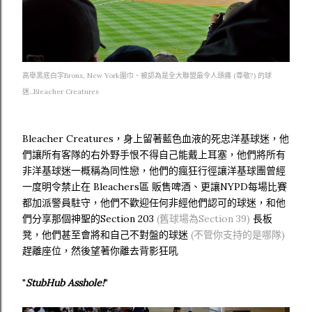
高舉黑底白字Bronx, New York圍巾、被認為是全大聯盟最令人頭痛 (尊敬?) 的球
迷...Bleacher Creatures
Bleacher Creatures，身上留著藍色血液的死忠洋基球迷，他
們讓所有客隊的右外野手恨不得自己能戴上耳塞，他們將所有
非洋基球迷一概稱為同性戀，他們的瘋狂行徑讓洋基球團曾經
一度明令禁止在 Bleachers區 販售啤酒、更讓NYPD每場比賽
都加派警員駐守，他們不歡迎任何非經他們認可的球迷，和他
們分享那個神聖的Section 203
(舊球場為Section 39)
長板
凳，他們甚至會將和自己不對盤的球迷
(不管你支持的是哪隊)
趕離座位，然後望著你離去背影狂吼
"
StubHub Asshole!
"