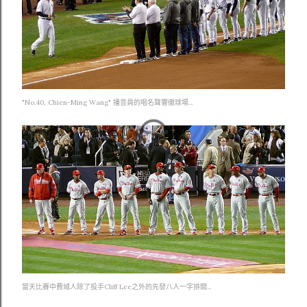
"No.40, Chien-Ming Wang" 播音員的唱名聲響徹球場...
當天比賽中費城人除了投手Cliff Lee之外的先發八人一字排開...