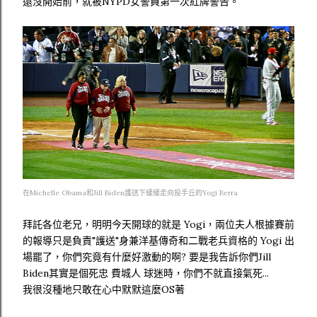
還沒開始前，就被NYPD女警員第一次紅牌警告。
在Michelle Obama和Jill Biden護送下緩緩走向投手丘的Yogi Berra
拜託各位老兄，明明今天開球的就是 Yogi，兩位夫人根據賽前
的報導只是負責"護送"身兼洋基傳奇和二戰老兵資格的 Yogi 出
場罷了，你們究竟有什麼好激動的啊? 要是我告訴你們Jill
Biden其實是個死忠 費城人 球迷時，你們不就直接氣死...
我很沒種地只敢在心中默默這麼OS著