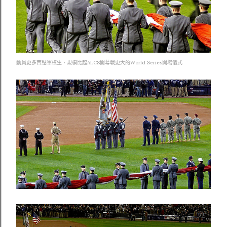
動員更多西點軍校生、規模比起ALCS開幕戰更大的World Series開場儀式