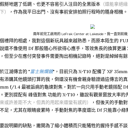
假掰地選了低調、也更不容易引人注目的全黑版本
（還能拿絕緣
下）
，作為我平日出門、沒有事前安排拍照行程時的隨身相機。
兩年前完工啟用的 LeFrak Center at Lakeside，我一直
個禮拜的相處，我對這個新玩具越來越熟悉，而原本陌生的 FUJI
說還不像使用 Df 那般隨心所欲得心應手，等效焦長的換算更讓 X
，但至少在應付突發事件需要掏出相機記錄時，絕對是綽綽有餘
於江湖傳言的 "
富士無爛鏡
"，目前只為 X-T10 配備了 XF 35m
有添購其他鏡頭打算的我，倒還沒有機會親身驗證過這傳言的真
5mm f/1.4 最被詬病的龜速對焦，對於一向只用手動老鏡搭配 
。更別提配有 峰值對焦 功能的 X-T10，雖說有觀景窗放大率的
來或許差距不大，但真的用起來還蠻有感的）
，但後天的手動對
不足，尤其在眼睛疲累時，手動對焦的準度還比 Df 只能靠小綠
要說明顯的缺點，撇開為了縮小體積而只能犧牲的握持手感不談