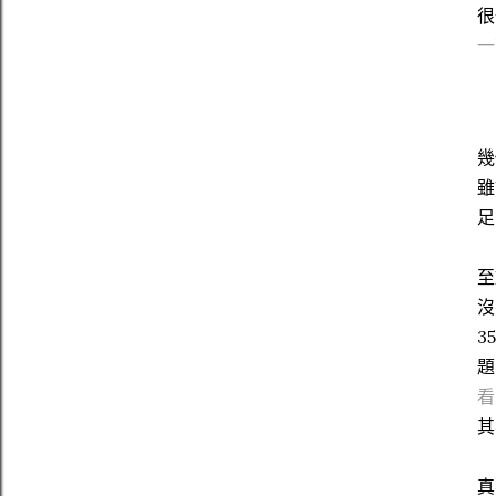
很
一
幾
雖
足
至
沒
3
題
看
其
真