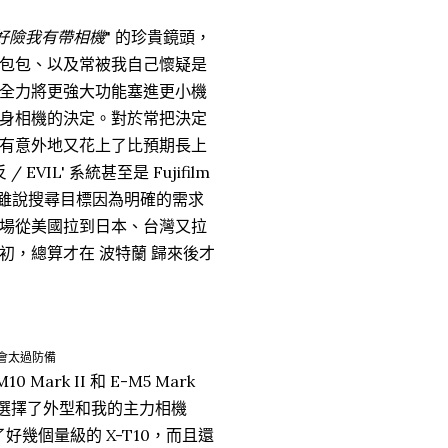
好險我有帶相機
" 的珍貴鏡頭，
包包、以及常被我自己懷疑是
全力將更強大功能塞進更小機
身相機的決定。對於常把決定
有意外地又花上了比預期長上
L' 系統甚至是 Fujifilm
er。雖說搜尋目標因為明確的需求
場從美國拉到日本、台灣又拉
，總算才在 波特蘭 歸來後才
會太過防備
 Mark II 和 E-M5 Mark
最後選擇了外型和我的主力相機
好幾個量級的 X-T10，而且還