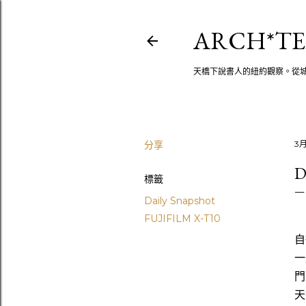
ARCH*TE
天橋下說書人的紐約觀察。從
分享
3月
D
標籤
Daily Snapshot
FUJIFILM X-T10
自
一
門
天