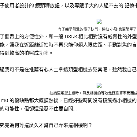
子使用者設計的 鏡頭釋放鈕，以及專跟手大的人過不去的 記憶
有了幾乎無聲的電子快門，偷拍 小璇 也更簡單了
了攜帶上的方便性外，和一般 DSLR 相比相對沒有威脅性的外
能，讓我在近距離街拍時不再只能仰賴人眼估距、手動對焦的盲
得到較高的拍照成功率。
過我可不是在推薦有心人士拿這類型相機去犯案喔，雖然我自己
拍攝這類型主題時，無反相機的等效焦距換算率反而
-T10 的優缺點都大概摸熟後，已經好些時間沒有接觸過小相機的
的可能性，但卻還是忍不住要自問...
究竟為何等這麼久才幫自己弄來這相機啊？