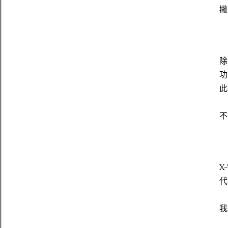
撇
除
功
此
不
X
代
我