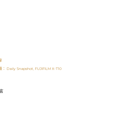
享
籤：
Daily Snapshot
FUJIFILM X-T10
言