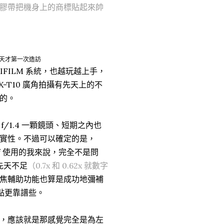
膠帶把機身上的商標貼起來帥
到前幾天才第一次造訪
FILM 系統，也越玩越上手，
-T10 廣角拍攝有先天上的不
的。
m f/1.4 一顆鏡頭、短期之內也
實性。不過可以確定的是，
Df 使用的我來說，完全不是問
先天不足
（0.7x 和 0.62x 就數字
焦輔助功能也算是成功地彌補
點更靠譜些。
，應該就是那感覺完全是為左