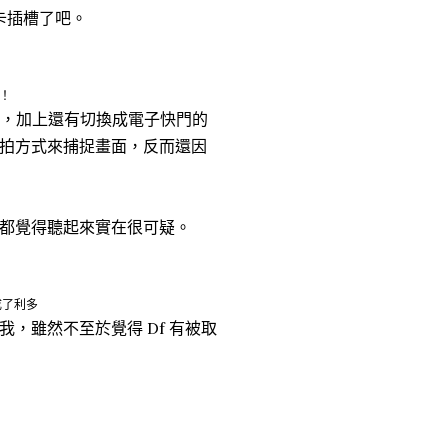
卡插槽了吧。
！
型，加上還有切換成電子快門的
拍方式來捕捉畫面，反而還因
都覺得聽起來實在很可疑。
成了利多
我，雖然不至於覺得 Df 有被取