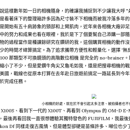
說這樣數年如一日的相機隨身，的確讓我捕捉到不少讓我大呼 "
是看著床下的整理箱許多因為尺寸裝不下相機而被我冷落多年的
是開始有五十肩跡象的頸部和上臂肌肉，近年來各相機大廠卯足
中的努力和成果也看在眼裡，我於是下了個要幫自己添購一部隨
物的過程當作是種課餘研究在鑽研的我，這個購買相機的動作沒
少的時間才總算搞定。為了追求攜帶方便性和輕量化，選擇 '無反 / EVI
-100 那類型不可換鏡頭的高階數位相機 是完全的 no-brain
縮小了不少，但是愛鑽牛角尖又龜毛如我，還是把搜尋相機的戰
美國，戰線也從原本打算在去年赴日旅遊前搞定一路延長到今年初
於完成任務。
小相機的好處，就在於不會引起太多注意、被拍攝者也不
 X100S、看到下一代的 X100T、再看到 Olympus 的 OM-D E-M10
I，最後再看回我一直很想體驗其獨特發色的 FUJIFILM，我
ikon Df 同樣走復古風情、但是體型卻硬是苗條許多、噸位也少了