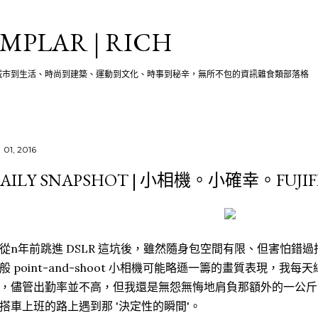
跳至主要內容
MPLAR | RICH
城市到生活、時尚到建築、運動到文化、時事到秘辛，無所不包的資訊雜食類部落格
 01, 2016
AILY SNAPSHOT | 小相機。小確幸。FUJIFI
從n年前跳進 DSLR 這坑後，雖然隨身包空間有限、但害怕錯
般 point-and-shoot 小相機可能略遜一籌的畫質表現，我每天
，儘管出勤率並不高，但我還是無怨無悔地肩負那額外的一公斤
搭車上班的路上遇到那 '決定性的瞬間'。