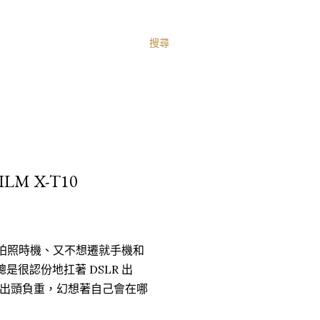
搜尋
LM X-T10
過拍照時機、又不想遷就手機和
總是很認份地扛著 DSLR 出
出頭負重，幻想著自己會在哪