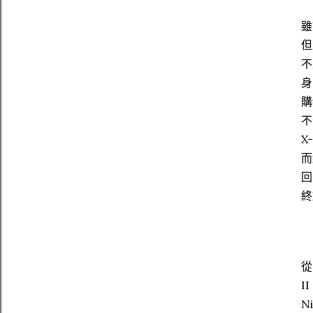
雖
但
不
身
購
不
X
而
回
終
從
I
N