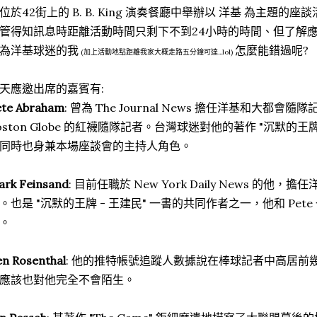
位於42街上的 B. B. King 演奏餐廳中舉辦以 洋基 為主題的座
管得知訊息時距離活動時間只剩下不到24小時的時間、但了解
為洋基球迷的我
怎麼能錯過呢?
(加上活動地點距離我家大概走路五分鐘可達...lol)
天應邀出席的嘉賓有:
ete Abraham
: 曾為 The Journal News 擔任洋基和大都會
oston Globe 的紅襪隨隊記者。台灣球迷對他的著作 "沉默的王
同時也身兼本場座談會的主持人角色。
ark Feinsand
: 目前任職於 New York Daily News 的
。也是 "沉默的王牌 - 王建民" 一書的共同作者之一，他和 Pe
。
n Rosenthal
: 他的推特帳號追蹤人數據說在棒球記者中高居前幾
應該也對他完全不會陌生。