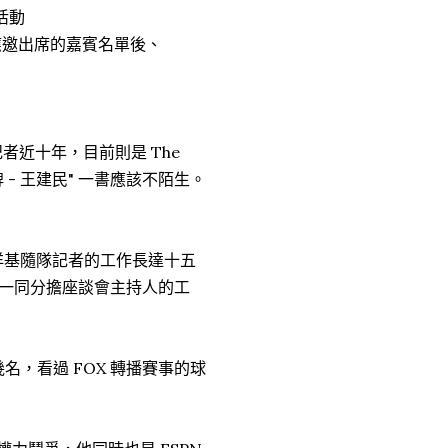
談活動
應邀出席的嘉賓名單後、
隨隊記者近十年，目前則是 The
牌 - 王建民" 一書應該不陌生。
他，擔任洋基隨隊記者的工作長達十五
te 一同分擔座談會主持人的工
名，看過 FOX 轉播賽事的球