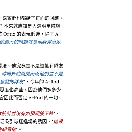
問時，嘉賓們也都給了正面的回應。
星度" 本來就應該是入選明星隊與
rtiz 的表現低迷，除了 A-
他最大的問題就是他身穿皇家
的看法、他究竟是不是還擁有隊友
，球場外的風風雨雨他們並不是
焦點的隊友
"，今年的 A-Rod
忍度也高些，因為他們多多少
因此而否定 A-Rod 的一切。
數統計並沒有如預期般下降
"，
乏吸引球迷進場的誘因，"
這很
會想看他
"。