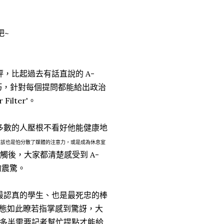
吧~
評，比起過去有話直說的 A-
的技巧，針對每個提問都能給出政治
ilter'。
大多數的人壓根不看好他能健康地
應該也是怕分散了媒體的注意力，或是成為休息室
觸後，大家都清楚感受到 A-
的震驚。
過最認真的學生、也是最死忠的棒
的動態如此瞭若指掌感到驚訝，大
多半需要記者幫忙提點才能給