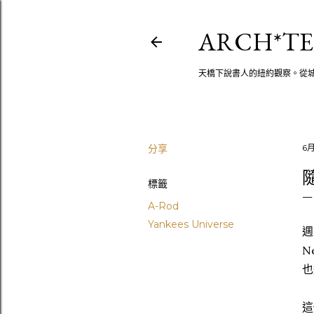
ARCH*TE
天橋下說書人的紐約觀察。從
分享
6月
隨
標籤
A-Rod
Yankees Universe
週
N
也
這