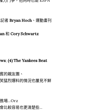
的權力鬥爭，他同時也是 ESPN
隨隊記者
Bryan Hoch
、運動畫刊
an
和
Cory Schwartz
ews
;
(4) The Yankees Beat
賓的親友團、
笑猛烈爆料的情況也屢見不鮮
...Orz
比較容易也更清楚些...