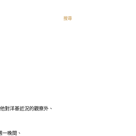
搜尋
 除了分享他對洋基近況的觀察外、
的週一晚間、