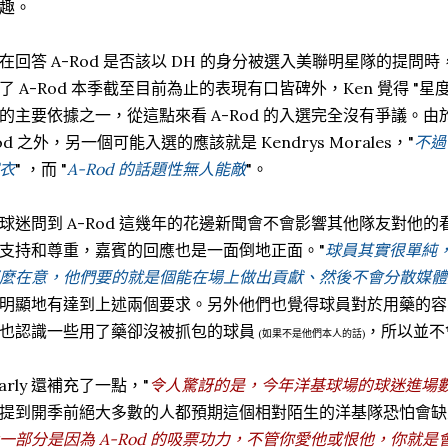
趣。
在回答 A-Rod 是否該以 DH 的身分被選入美聯明星隊的提
了 A-Rod 本季截至目前為止的表現有口皆碑外，Ken 覺得 "
的主要依據之一，從這點來看 A-Rod 的入選完全沒有爭議。由於 O
od 之外，另一個可能入選的應該就是 Kendrys Morales，"
不過
衣
" ，而 "
A-Rod 的話題性無人能敵
"。
球迷問到 A-Rod 這幾年的花邊新聞會不會影響其他隊友對他
支持和尊重，嘉賓的回應也是一面倒地正面。"
球員其實很單純
麼在意，他們要的就是個能在場上做出貢獻、然後不會分散媒體
明顯地有達到上述兩個要求。另外他們也覺得球員對於用藥的容
也認識一些用了藥卻沒被抓包的球員
，所以並不會
(如果不是他們本人的話)
arly 還補充了一點，"
令人驚訝的是，今年洋基球場的球迷進場
提到開季前絕大多數的人都預期這個相對陌生的洋基隊恐怕會缺
一部分是因為 A-Rod 的吸票功力，不管你愛他或恨他，你就是