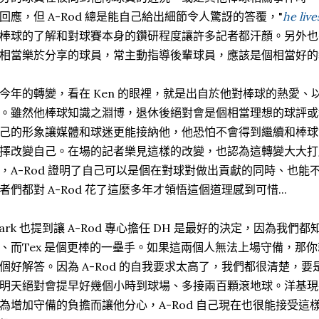
回應，但 A-Rod 總是能自己給出細節令人驚訝的答覆，"
he live
棒球的了解和對球賽本身的鑽研程度讓許多記者都汗顏。另外也有不
相當樂於分享的球員，常主動指導後輩球員，應該是個相當好的
今年的轉變，看在 Ken 的眼裡，就是出自於他對棒球的熱愛
。雖然他棒球知識之淵博，退休後絕對會是個相當理想的球評或
己的形象讓媒體和球迷更能接納他，他恐怕不會得到繼續和棒球
擇改變自己。在場的記者樂見這樣的改變，也認為這轉變大大打臉了
，A-Rod 證明了自己可以是個在對球對做出貢獻的同時、也
者們都對 A-Rod 花了這麼多年才領悟這個道理感到可惜...
ark 也提到讓 A-Rod 專心擔任 DH 是最好的決定，因為我們都知
、而Tex 是個更棒的一壘手。如果這兩個人無法上場守備，那你就
個好解答。因為 A-Rod 的自我要求太高了，我們都很清楚，
明天絕對會提早好幾個小時到球場、多接兩百顆滾地球。洋基現
為增加守備的負擔而讓他分心，A-Rod 自己現在也很能接受