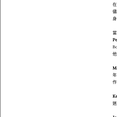
在
儘
身
當
P
B
他
M
年
作
Ke
迷