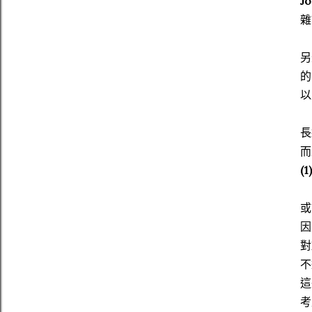
Jo
雜
另
的
以
長
而
(1
或
因
對
不
這
考