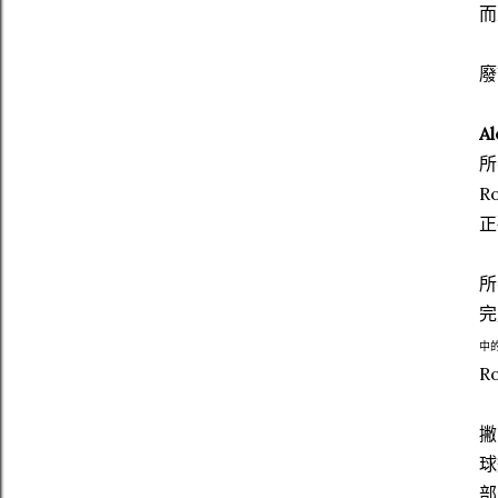
而
廢
Al
所
R
正
所
完
中的
R
撇
球
部