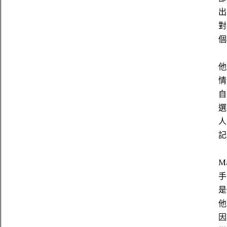
出
對
個
他
情
自
選
人
記
M
手
是
他
因