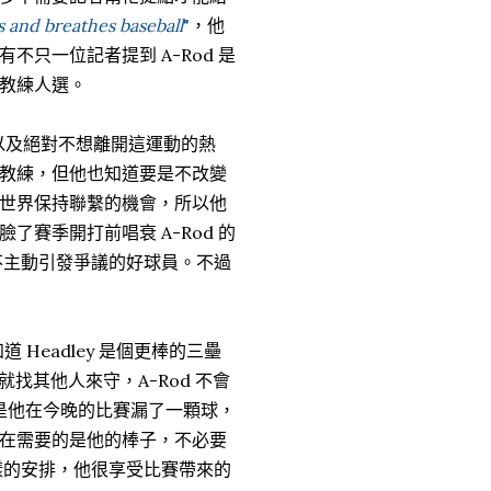
s and breathes baseball
"
，他
只一位記者提到 A-Rod 是
教練人選。
、以及絕對不想離開這運動的熱
教練，但他也知道要是不改變
世界保持聯繫的機會，所以他
賽季開打前唱衰 A-Rod 的
能不主動引發爭議的好球員。不過
道 Headley 是個更棒的三壘
找其他人來守，A-Rod 不會
要是他在今晚的比賽漏了一顆球，
在需要的是他的棒子，不必要
這樣的安排，他很享受比賽帶來的