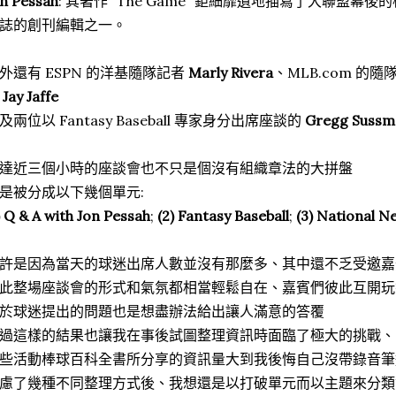
n Pessah
: 其著作 "The Game" 鉅細靡遺地描寫了大聯盟幕後
誌的創刊編輯之一。
外還有 ESPN 的洋基隨隊記者
Marly Rivera
、MLB.com 的
Jay Jaffe
及兩位以 Fantasy Baseball 專家身分出席座談的
Gregg Sussm
達近三個小時的座談會也不只是個沒有組織章法的大拼盤
是被分成以下幾個單元:
) Q & A with Jon Pessah
;
(2) Fantasy Baseball
;
(3) National N
許是因為當天的球迷出席人數並沒有那麼多、其中還不乏受邀嘉
此整場座談會的形式和氣氛都相當輕鬆自在、嘉賓們彼此互開玩
於球迷提出的問題也是想盡辦法給出讓人滿意的答覆
過這樣的結果也讓我在事後試圖整理資訊時面臨了極大的挑戰、
些活動棒球百科全書所分享的資訊量大到我後悔自己沒帶錄音筆進場
慮了幾種不同整理方式後、我想還是以打破單元而以主題來分類會