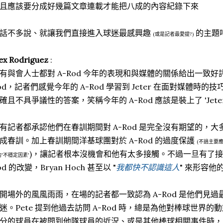
且應該要分成好幾篇文章連載才能把八成的內容紀錄下來
話不多說、就讓我們直接進入球迷最感興趣
的主題
(或是記者最愛提?)
ex Rodriguez
:
有與會人士都對 A-Rod 今年的表現和與媒體的關係給出一致好
od，記者們感覺今年的 A-Rod 學習到 Jeter 在面對媒體時
確且不具爭議性的答案，笑稱今年的 A-Rod 應該是裝上了 'Jeter F
有記者都承認他們在春訓期間對 A-Rod 是完全沒有期望的，
成春訓。加上春訓期間洋基球團對於 A-Rod 的過度保護
(不過主要
)，讓記者根本沒機會和他有太多接觸。不過一旦有了接
'不穩定因素'
od 的改變，Bryan Hoch 甚至以 "
我都快不認識這人
" 來形容他
開場外的風風雨雨，在場的記者都一致認為 A-Rod 是他們見
迷。Pete 提到他過去訪問 A-Rod 時，總是為他對棒球世界
分的球員在被問到他隊球員的近況、或是其他棒球相關事件時，