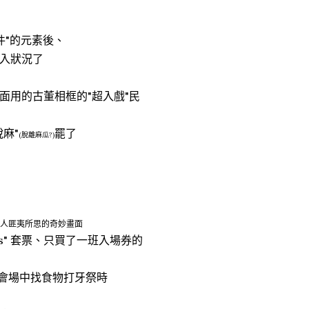
件"的元素後、
入狀況了
面用的古董相框的"超入戲"民
麻"
罷了
(脫離麻瓜?)
隨處是讓人匪夷所思的奇妙畫面
ees" 套票、只買了一班入場券的
、在會場中找食物打牙祭時