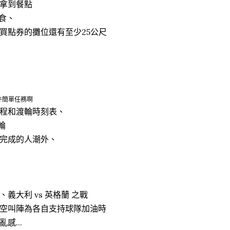
拿到餐點
覓食、
買點券的攤位還有至少25公尺
件簡單任務啊
程和渡輪時刻表、
輪
完成的人潮外、
大利 vs 英格蘭 之戰
空叫陣為各自支持球隊加油時
...