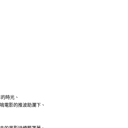
年的時光、
塢電影的推波助瀾下、