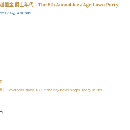
越鎏金 爵士年代... The 8th Annual Jazz Age Lawn Party
RICH / August 18, 2013
享
籤：
Governors Island
NYC。the city never sleeps
Today in NYC
言