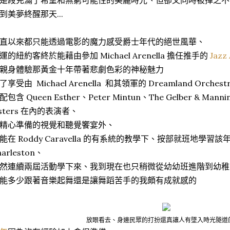
是段充滿了希望和無窮可能性的美麗時光、但卻又同時被揮之不
到美夢終醒那天...
直以來都只能透過電影的魔力感受爵士年代的絕世風華、
運的紐約客終於能藉由參加 Michael Arenella 擔任推手的
Jazz
親身體驗那黃金十年帶著悲劇色彩的神秘魅力
了享受由 Michael Arenella 和其領軍的 Dreamland Orchest
配包含 Queen Esther、Peter Mintun、The Gelber & Mannin
isters 在內的表演者、
精心準備的視覺和聽覺饗宴外、
能在 Roddy Caravella 的有系統的教學下、按部就班地學習
harleston、
然連續兩屆活動學下來、我到現在也只稍微從幼幼班進階到幼稚
能多少跟著音樂起舞還是讓舞蹈苦手的我頗有成就感的
放眼看去、身邊民眾的打扮還真讓人有墜入時光隧道