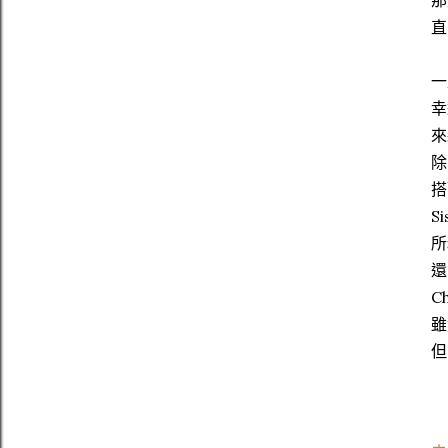
那
直
一
幸
來
除
搭
S
所
還
C
雖
但