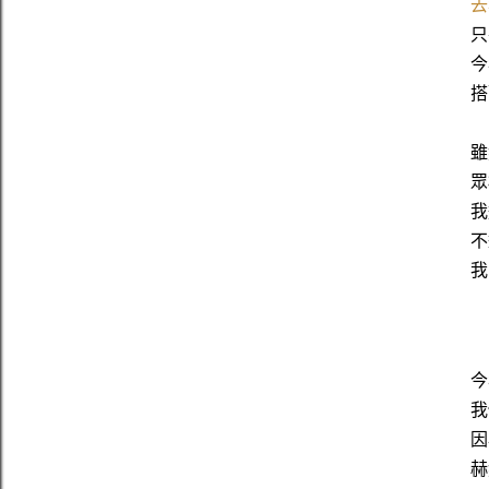
去
只
今
搭
雖
眾
我
不
我
今
我
因
赫