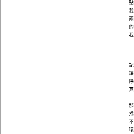
點
我
兩
的
我
記
讓
除
其
那
找
不
環