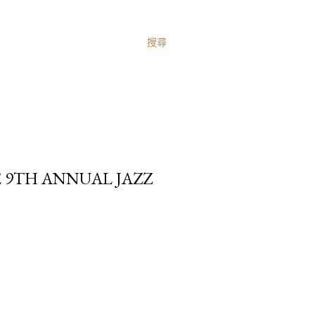
搜尋
 9TH ANNUAL JAZZ