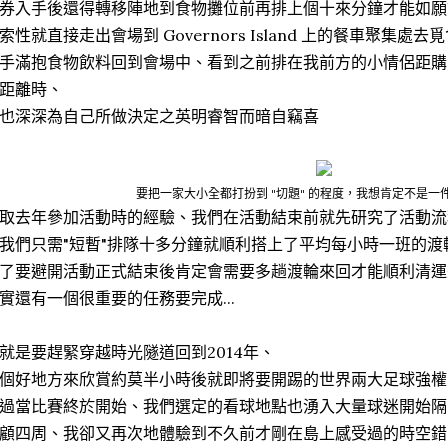
券入手後還得轉移陣地到食物攤位前再排上個十來分鐘才能如願
索性就直接走出會場到 Governors Island 上的餐車聚集處去
手滿抱食物飲料回到會場中、看到之前排在我前方的小情侶距購
距離時、
也深深為自己所做決定之英明睿智而暗自竊喜
要把一家大小全都打扮到 "切題" 的程度，我想肯定不是一
取去年參加活動時的經驗、我們在活動結束前就先研究了活動流
我們只需"短暫"排隊十多分鐘就順利搭上了平均每小時一班的渡
了要避開活動正式結束後肯定會需要多趟渡輪來回才能順利清運
實還有一個很重要的任務要完成...
就是要趕緊穿越時光隧道回到2014年、
個好地方來欣賞約莫半小時後就即將要開踢的世界兩大足球強權、義
過當比賽終於開始、我們選定的看球地點也湧入大量球迷開始隔
顧四周、我卻又再次地體驗到不久前才剛在島上感受過的時空錯亂感