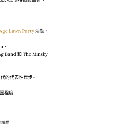
去的黑影持續籠罩著、
 Age Lawn Party
活動、
ra、
g Band 和 The Minsky
該年代的代表性舞步-
園程度
的錯覺