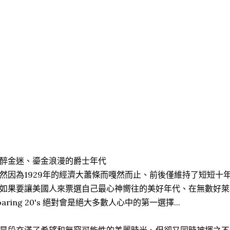
醉金迷、鎏金浪漫的爵士年代
然因為1929年的經濟大蕭條而嘎然而止、前後僅維持了短短十
如果要讓美國人來票選自己最心神嚮往的美好年代、在無數好萊
oaring 20's 絕對會是絕大多數人心中的第一選擇...