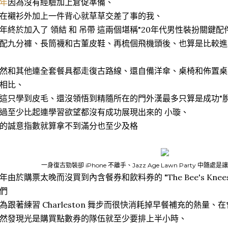
年
因為沒有經驗加上倉促準備、
在襯衫外加上一件背心就草草交差了事的我、
年終於加入了 領結 和 吊帶 這兩個堪稱"20年代男性裝扮關鍵配
配九分褲、長筒襪和古董皮鞋、再梳個飛機頭後、也算是比較進
然和其他連全套餐具都走復古路線、還自備洋傘、桌椅和佈置桌
相比、
這只學到皮毛、還沒領悟到精隨所在的門外漢最多只算是成功"脫
過至少比起連學習欲望都沒有成功展現出來的 小璇、
的誠意指數就算拿不到滿分也至少及格
一身復古勁裝卻 iPhone 不離手、Jazz Age Lawn Party 中
年由於購票太晚而沒買到內含餐券和飲料券的 "The Bee's Kn
們
為跟著練習 Charleston 舞步而很快消耗掉早餐補充的熱量
然發現光是購買點數券的隊伍就至少要排上半小時、