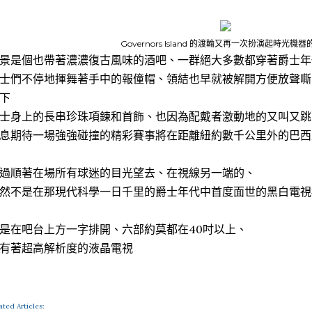
Governors Island 的渡輪又再一次扮演起時光機
景是個也帶著濃濃復古風味的酒吧、一群絕大多數都穿著爵士年
士們不停地揮舞著手中的報僮帽、領結也早就被解開方便放聲嘶
下
士身上的長串珍珠項鍊和首飾、也因為配戴者激動地的又叫又跳
息期待一場強強碰撞的精彩賽事將在距離紐約數千公里外的巴西
過順著在場所有球迷的目光望去、在視線另一端的、
然不是在那現代科學一日千里的爵士年代中首度面世的黑白電視機.
是在吧台上方一字排開、六部約莫都在40吋以上、
有著超高解析度的液晶電視
ated Articles: