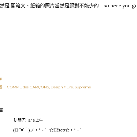
然是 開箱文、紙箱的照片當然是絕對不能少的... so here you g
享
籤：
COMME des GARÇONS
Design。Life
Supreme
言
艾慧君
5:16 上午
(◎´∀｀)ノ。*・゜☆Ηёισσ☆。*・゜