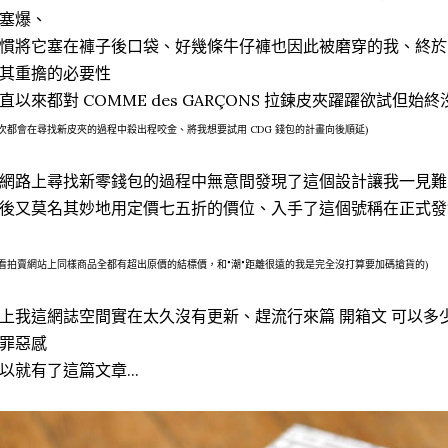
塞爆、
慣將它塞在褲子後口袋、好幾條牛仔褲也因此被磨穿的我、終於
其重擔的必要性
直以來都對 COMME des GARÇONS 拉鍊皮夾躍躍欲試但始
每次都會在尋找新皮夾的過程中殺出程咬金、將我想要試用 CDG 錢包的計畫向後順延)
網路上尋找新零錢包的過程中無意間發現了這個設計讓我一見難
後又莫名其妙地用定價七五折的價位、入手了這個號稱在正式發
看看拍賣網站上同樣商品全都有超出原價的結標價，和"潮"距離很遠的我是完全沒打算要加碼搶貨的)
上我這網誌空間實在太久沒有更新、趕流行來篇 開箱文 可以多
罪惡感
以就有了這篇文章...