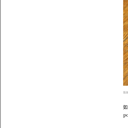
隨身小
如
p