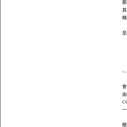
那
其
精
至
Pho
會
由
C
一
眼