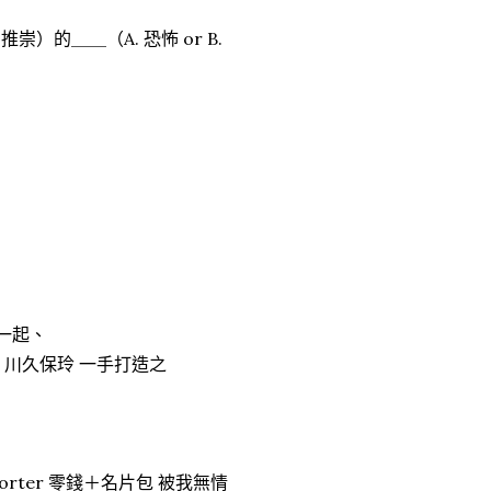
崇）的＿＿（A. 恐怖 or B.
一起、
的 川久保玲 一手打造之
orter 零錢＋名片包 被我無情