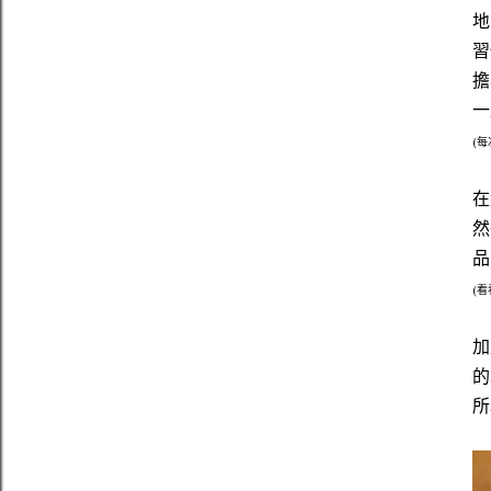
地
習
擔
一
(
在
然
品
(
加
的
所