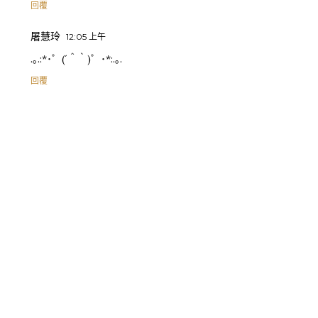
回覆
屠慧玲
12:05 上午
.｡.:*･゜(´＾｀)゜･*:.｡.
回覆