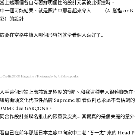
當上述兩個各自有著鮮明個性的設計元素彼此衝撞時、
中一個可能結果、就是照片中那看起來令人 ＿＿（A. 髮指 or B. 推
彩）的設計
於要在空格中填入哪個形容詞就全看個人喜好了...
to Credit: SENSE Magazine / Photography by Ari Marcopoulos
入手這個理論上應該算是極度的"潮"、和我這種老人很難聯想在
紐約街頭文化代表性品牌 Supreme 和 看似創意永遠不會枯竭
OMME des GARÇONS、
同合作設計並聯名推出的限量款皮夾... 其實真的是個美麗的意外
看自己在前年那趟日本之旅中向家中二老 "ㄎ一ㄤ" 來的 Head P