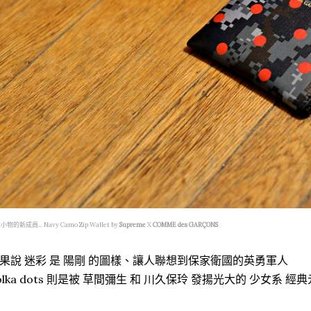
物的新成員... Navy Camo Zip Wallet by
Supreme
X
COMME des GARÇONS
果說 迷彩 是 陽剛 的圖樣、讓人聯想到保家衛國的英勇軍人
olka dots 則是被 草間彌生 和 川久保玲 發揚光大的 少女系 經