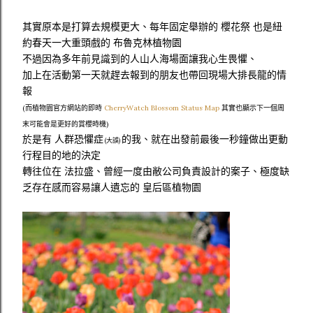
其實原本是打算去規模更大、每年固定舉辦的 櫻花祭 也是紐
約春天一大重頭戲的 布魯克林植物園
不過因為多年前見識到的人山人海場面讓我心生畏懼、
加上在活動第一天就趕去報到的朋友也帶回現場大排長龍的情
報
(而植物園官方網站的即時
CherryWatch Blossom Status Map
其實也顯示下一個周
末可能會是更好的賞櫻時機)
於是有 人群恐懼症
的我、就在出發前最後一秒鐘做出更動
(大誤)
行程目的地的決定
轉往位在 法拉盛、曾經一度由敝公司負責設計的案子、極度缺
乏存在感而容易讓人遺忘的 皇后區植物園