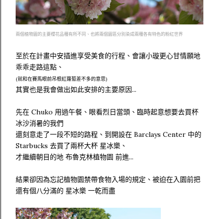
兩個植物園的主要櫻花品種有所不同、也將兩個園區分別染成兩種各有特色的粉紅世界
至於在計畫中安插進享受美食的行程、會讓小璇更心甘情願地
乖乖走路這點、
(就和在賽馬眼前吊根紅蘿蔔差不多的意思)
其實也是我會做出如此安排的主要原因...
先在 Chuko 用過午餐、眼看烈日當頭、臨時起意想要去買杯
冰沙消暑的我們
還刻意走了一段不短的路程、到開設在 Barclays Center 中的
Starbucks 去買了兩杯大杯 星冰樂、
才繼續朝目的地 布魯克林植物園 前進...
結果卻因為忘記植物園禁帶食物入場的規定、被迫在入園前把
還有個八分滿的 星冰樂 一乾而盡