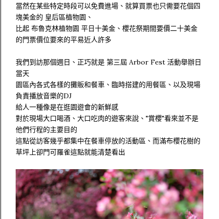
當然在某些特定時段可以免費進場、就算買票也只需要花個四
塊美金的 皇后區植物園、
比起 布魯克林植物園 平日十美金、櫻花祭期間要價二十美金
的門票價位要來的平易近人許多
我們到訪那個週日、正巧就是 第三屆 Arbor Fest 活動舉辦日
當天
園區內各式各樣的攤販和餐車、臨時搭建的用餐區、以及現場
負責播放音樂的DJ
給人一種像是在逛園遊會的新鮮感
對於現場大口喝酒、大口吃肉的遊客來說、"賞櫻"看來並不是
他們行程的主要目的
這點從訪客幾乎都集中在餐車停放的活動區、而滿布櫻花樹的
草坪上卻門可羅雀這點就能清楚看出