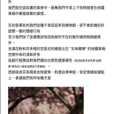
外
我們就在這如畫的美景中、做著我們平常上下班時間會在地鐵
車廂中重複做著的事情...
先別急著批判我們這種千里迢迢來到植物園、卻不會趁機好好
遊覽一番的頹廢行為
至少我們除了皮膚應該有因為無所不在的紫外線而稍稍變黑
外、
充滿花粉和芬多精的空氣也的確是比在 "五味雜陳" 的地鐵車廂
空間中來的清新許多
這趟行程應該對我們邁向古銅色健康膚色
（是說這對本就有著"超健
、
康"膚色的小璇來說應該不是重點）
透過吸收芬多精來去除疲勞、刺激自律神經、安定情緒這幾點
上、會讓我們有所收穫才是