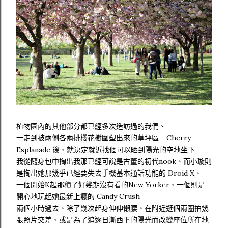
植物園內的其他部分都已經多次造訪過的我們、
一走到被兩側各兩排櫻花樹圍塑出來的草坪區 - Cherry
Esplanade 後、就決定就近找個可以晒到陽光的空地坐下
我從隨身包中掏出我那已經可說是古董的初代nook、而小璇則
是掏出她那幾乎已經要失去手機基本通話功能的 Droid X、
一個開始K起那積了好幾期沒有看的New Yorker、一個則是
開心地玩起她最新上癮的 Candy Crush
兩個小時過去、除了幾次起身伸伸懶腰、在附近逛個兩圈拍幾
張照片交差、或是為了追逐日漸西下的陽光而改變座位所在地