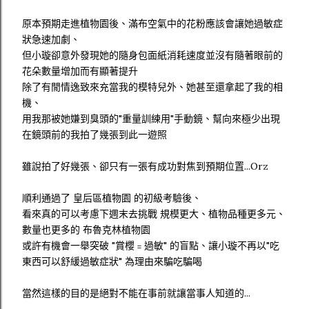
原本預期走進植物園後、滿布空氣中的花粉應該會讓她過敏症
狀急速加劇、
但小璇卻意外發現她的隨身包面紙消耗速度並沒有隨著眼前的
花朵數量增加而有顯著提升
除了有閒情逸致來充當我的模特兒外、她甚至還拿起了我的相
機、
用我那被她嫌到臭頭的"重量訓練用"手動鏡、幫向來極少出現
在鏡頭前的我拍了幾張到此一遊照
雖說拍了好幾張、卻只有一張有成功對焦到預期位置...Orz
順利通過了 皇后區植物園 的初級考驗後、
看來真的可以考慮下週末去挑戰 規模更大、植物品種更多元、
數量也更多的 布魯克林植物園
或許有機會一舉突破 "賞櫻﹦過敏" 的盲點、讓小璇不再以"吃
東西可以舒緩過敏症狀" 為理由來騙吃騙喝
當然這樣的目的是絕對不能在事前就讓當事人知道的...