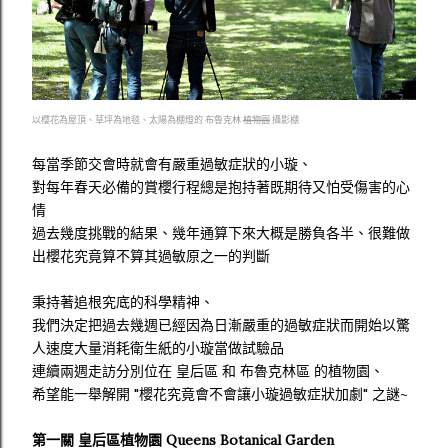
以櫻花為屋頂、草坪為地毯、太陽為棚燈的 布魯克林
植物園
攝影棚
每當季節交會時就會有嚴重過敏症狀的小璇、
對每年春天必備的賞櫻行程總是抱持著既期待又怕受傷害的心
情
過去幾度挑戰的結果、幾年通算下來大概是勝負各半、很難做
出櫻花究竟算不算其過敏原之一的判斷
秉持著追根究底的科學精神、
我們決定把過去幾週已經因為日漸嚴重的過敏症狀而開始以驚
人速度大量消耗衛生紙的小璇當做試驗品
連續兩週走訪分別位在 皇后區 和 布魯克林區 的植物園、
希望能一舉解開 "櫻花究竟會不會讓小璇過敏症狀加劇" 之謎~
第一關 皇后區植物園 Queens Botanical Garden