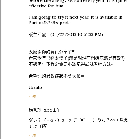
before the allergy season every year. It is quite
effective for him.
I am going to try it next year. It is available in
Puritan&#39;s pride.
版主回覆：(04/22/2013 10:51:33 PM)
太感謝你的資訊分享了!!!
看來今年已經太慢了(還是說現在開始吃還是有效?)
不過明年我肯定會要小璇記得試試看這方法~
希望你的過敏症狀不會太嚴重
thanks!
回覆
鮑秀玲
5:02 上午
ダレ？（・ω・）σ σ（゜∀゜；）うち？○○。覚え
てよ（怒）
回覆