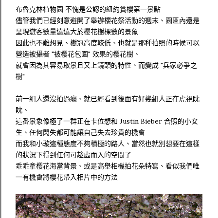
布魯克林植物園 不愧是公認的紐約賞櫻第一景點
儘管我們已經刻意避開了舉辦櫻花祭活動的週末、園區內還是
呈現遊客數量遠遠大於櫻花樹棵數的景象
因此也不難想見、樹冠高度較低、也就是那種拍照的時候可以
營造被攝者 "被櫻花包圍" 效果的櫻花樹、
就會因為其容易取景且又上鏡頭的特性、而變成 "兵家必爭之
樹"
前一組人還沒拍過癮、就已經看到後面有好幾組人正在虎視眈
眈、
這番景象像極了一群正在卡位想和 Justin Bieber 合照的小女
生、任何閃失都可能讓自己失去珍貴的機會
而我和小璇這種態度不夠積極的路人、當然也就別想要在這樣
的狀況下得到任何可趁虛而入的空間了
乖乖拿櫻花海當背景、或是高舉相機拍花朵特寫、看似我們唯
一有機會將櫻花帶入相片中的方法