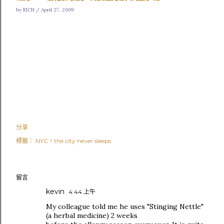
by RICH / April 27, 2009
分享
標籤：
NYC。the city never sleeps
留言
kevin
4:44 上午
My colleague told me he uses "Stinging Nettle"
(a herbal medicine) 2 weeks