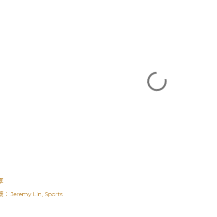
享
籤：
Jeremy Lin
Sports