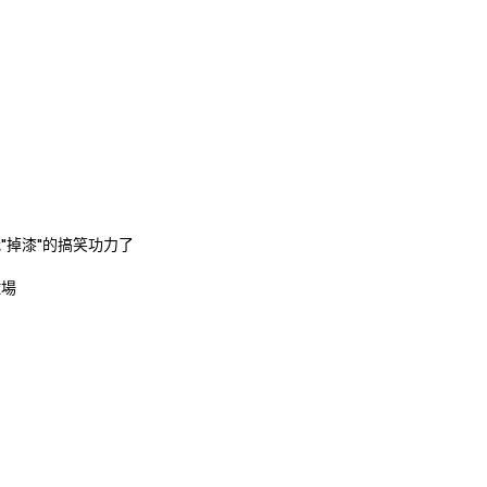
"掉漆"的搞笑功力了
球場