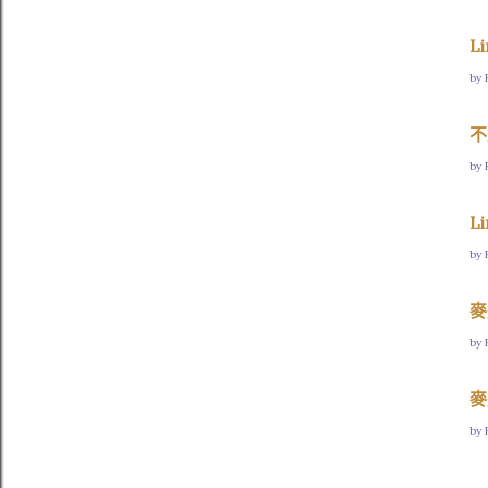
Li
by 
不
by 
L
by 
麥
by 
麥
by 