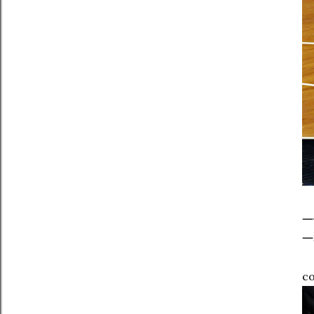
一
一
co