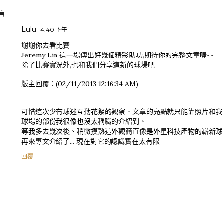
言
Lulu
4:40 下午
謝謝你去看比賽
Jeremy Lin 這一場傳出好幾個精彩助功,期待你的完整文章喔~~
除了比賽實況外,也和我們分享這新的球場吧
版主回覆：(02/11/2013 12:16:34 AM)
可惜這次少有球迷互動花絮的觀察、文章的亮點就只能靠照片和我
球場的部份我很像也沒太稱職的介紹到、
等我多去幾次後、稍微摸熟這外觀簡直像是外星科技產物的嶄新
再來專文介紹了... 現在對它的認識實在太有限
回覆