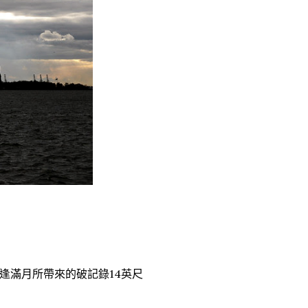
逢滿月所帶來的破記錄14英尺