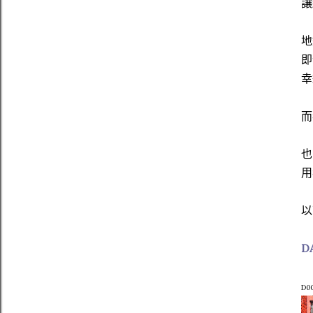
讓
地
即
幸
而
也
用
以
DA
D00