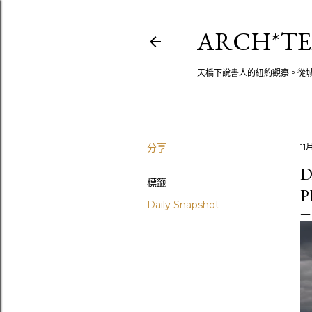
ARCH*TE
天橋下說書人的紐約觀察。從
分享
11
D
標籤
P
Daily Snapshot