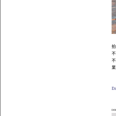
拍
不
不
業
DA
D01