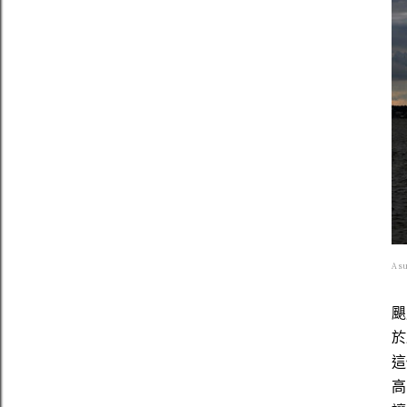
A su
颶
於
這
高