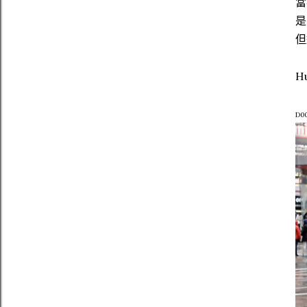
當
是
但
H
D00