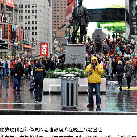
便這號稱百年僅見的超強颶風將在晚上八點登陸