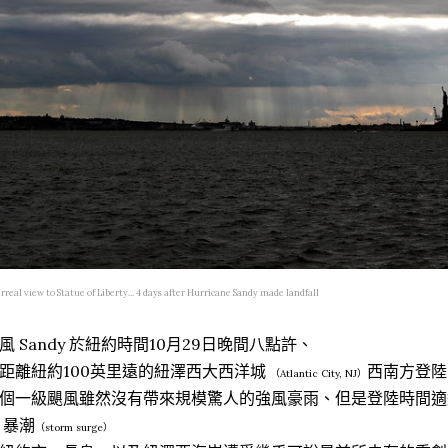
rreal view to Statue of Liberty... 4 days after Hurricane Sandy made landfall
風 Sandy 於紐約時間10月29日晚間八點許、
距離紐約100英里遠的紐澤西大西洋城
西南方登陸
（Atlantic City, NJ）
個一級颶風雖然沒有帶來規模驚人的強風豪雨、但是登陸時間適
 暴潮
（storm surge）