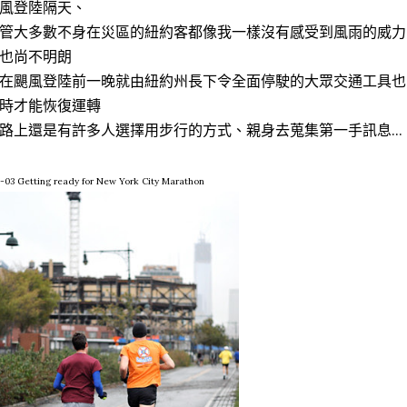
風登陸隔天、
管大多數不身在災區的紐約客都像我一樣沒有感受到風雨的威力
也尚不明朗
在颶風登陸前一晚就由紐約州長下令全面停駛的大眾交通工具也
時才能恢復運轉
路上還是有許多人選擇用步行的方式、親身去蒐集第一手訊息...
-03 Getting ready for New York City Marathon