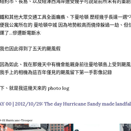
紐約市、長島、以及紐澤西海岸遭受幾乎可說是前所未有的重創
鐵和其他大眾交通工具全面癱瘓、下曼哈頓 歷經幾乎長達一週"
便我公寓所在的 曼哈頓中城 因為地勢較高而僥倖躲過一劫、但位在 
運了...慘遭斷電斷水
我也因此得到了五天的颶風假
因為如此、我在那幾天中有機會能親身前往曼哈頓島上受到颶風
我手上的相機為這百年僅見的颶風留下第一手影像記錄
下、就是我這幾天來的 photo log
Y 00 | 2012/10/29: The day Hurricane Sandy made landfal
-01 Hurricane-Trooper