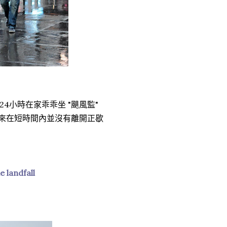
小時在家乖乖坐 "颶風監"
、看起來在短時間內並沒有離開正歇
 landfall