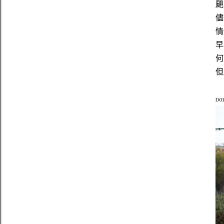
颶
儘
情
早
何
但
D01