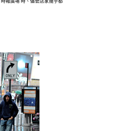
時報廣場 時、儘管店家幾乎都