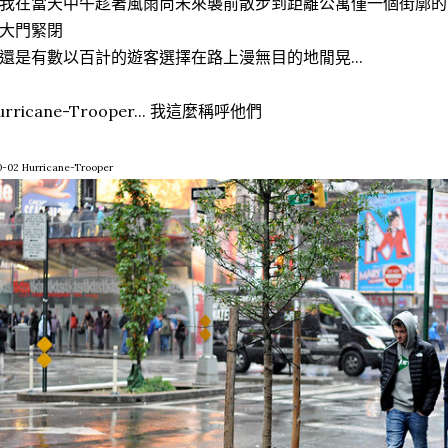
我在當天中午趁著風雨尚未來襲前散步到距離公寓僅一個街廓的 
大門緊閉
還是有數以百計的遊客選擇在路上漫無目的地閒晃...
urricane-Trooper... 我這麼稱呼他們
-02 Hurricane-Trooper