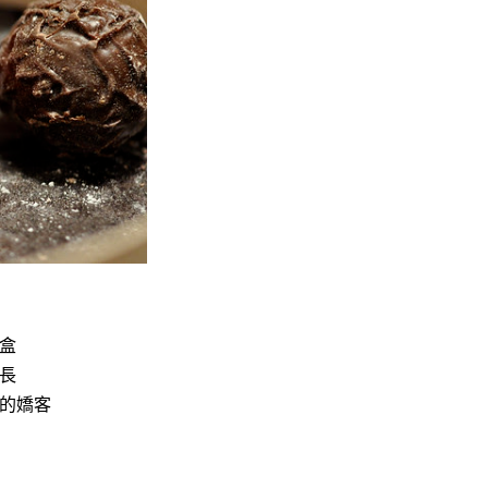
盒
長
的嬌客