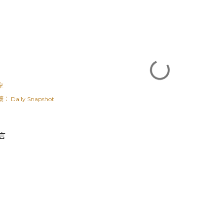
享
籤：
Daily Snapshot
言