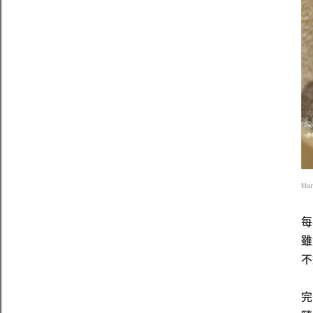
Mar
每
雖
不
完