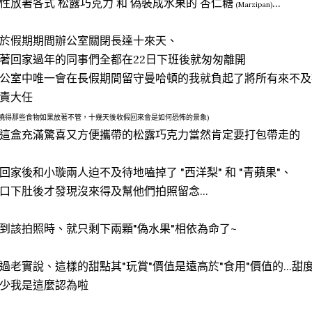
性放著各式 松露巧克力 和 偽裝成水果的 杏仁糖
...
(Marzipan)
於假期期間辦公室關閉長達十來天、
著回家過年的同事們全都在22日下班後就匆匆離開
公室中唯一會在長假期間留守曼哈頓的我就負起了將所有來不及
責大任
天曉得那些食物如果放著不管，十幾天後收假回來會是如何恐怖的景象)
這盒充滿驚喜又方便攜帶的松露巧克力當然肯定要打包帶走的
回家後和小璇兩人迫不及待地嗑掉了 "西洋梨" 和 "青蘋果"、
口下肚後才發現沒來得及幫他們拍照留念...
到該拍照時、就只剩下兩顆"偽水果"相依為命了~
過老實說、這樣的甜點其"玩賞"價值是遠高於"食用"價值的...
少我是這麼認為啦