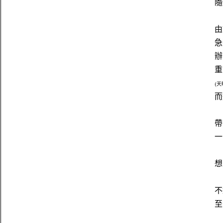
隨
由
急
辦
重
(
而
帶
一
想
不
至