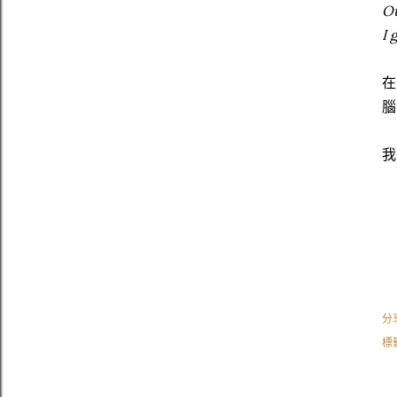
Ou
I 
在
腦
我
分
標