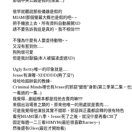
那個中央公園是假的(落寞....)
很早就聽說那些儀器是假的
MIAMI那個螢幕大概也是假的吧= =
把手機放上去，所有資料自動展開XD
請不要告訴我這是真的，我不相信!!!!!!
不懂為什麼有人要虐待動物= =
又沒有惹到你.......
狗狗很可愛
但是我討厭貓(本人被貓凌虐過XD)
Ugly Betty唯一的印象就是......
Jesse有演喔~XDDDDD(夠了沒?)
哇哈哈超帥氣的教練~
Criminal Minds裡也有Jesse的邪惡"變態"身影(第三季第二集，
一看過的一集...)
我覺得....劇組根本都是找他去賣肉嘛!!!!!
來個出浴場景之類的，原來他唯一的用處就是賣肉......
可是我覺得他演技其實不錯耶，邪惡與正義都詮釋的很有特色
看完MIAMI第八季，Jesse死了之後，就沒什麼再看CSI了
固定每週一二三看HIMYM(最近很喜歡Barney~)
然後還有Glee(最近才開始看)