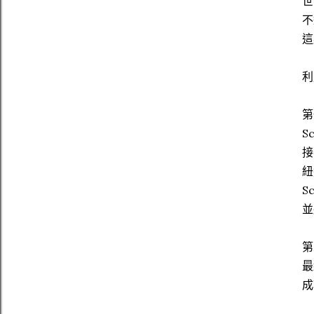
世
不
這
利
第
S
接
紐
S
並
第
最
成