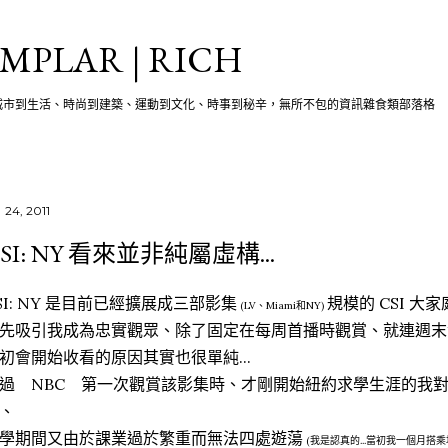
跳至主要內容
MPLAR | RICH
城市到生活、時尚到建築、運動到文化、時事到秘辛，無所不包的資訊雜食類部落格
 24, 2011
SI: NY 看來並非純屬虛構...
SI: NY 是目前已經擴展成三部影集
規模的 CSI 大
(LV、Miami和NY)
先吸引我成為忠實觀眾、除了固定在每周首播時觀賞、就連週末
初會開始收看的原因其實也很單純...
過 NBC 第一次觀賞該影集時、才剛開始紐約求學生涯的我
、
學期間又由於課業過於繁重而無法四處遊蕩
(我是認真的...當初我一個月搭