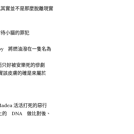
式其實並不是那麼脫離現實
虐待小貓的罪犯
eroy 將燃油潑在一隻名為
重而只好被安樂死的慘劇
證實該皮膚的確是來屬於
 Madea 活活打死的惡行
上的 DNA 做比對後、