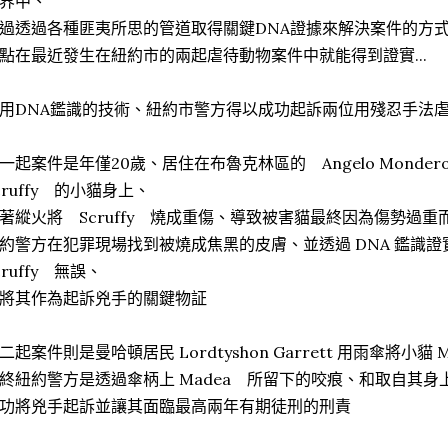
界中、
過透過各種匪夷所思的管道取得關鍵DNA證據來解決案件的方
點在最近發生在紐約市的兩起虐待動物案件中就能得到證實...
用DNA鑑識的技術、紐約市警方得以成功起訴兩位用殘忍手法
一起案件是年僅20歲、居住在布魯克林區的 Angelo Mond
cruffy 的小貓身上、
著縱火將 Scruffy 燒成重傷、導致被害貓最終因為傷勢過
約警方在犯罪現場找到被燒成焦黑的皮膚、並透過 DNA 鑑識
cruffy 無誤、
將其作為起訴兇手的關鍵物証
二起案件則是曼哈頓居民 Lordtyshon Garrett 用雨傘將小貓
終紐約警方是透過傘柄上 Madea 所留下的咬痕、和取自其身
功將兇手起訴並讓其面臨最高兩年有期徒刑的刑責