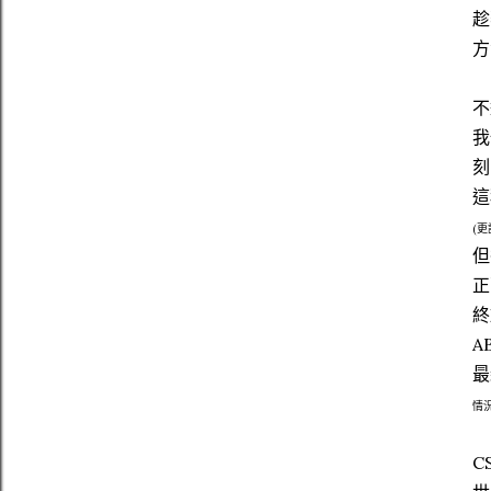
趁
方
不
我
刻
這
(
但
正
終
A
最
情況
C