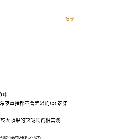
搜尋
家庭中
深夜重播都不會錯過的CSI影集
對於大蘋果的認識其實相當淺
乘地鐵的次數可以低到10次以下)