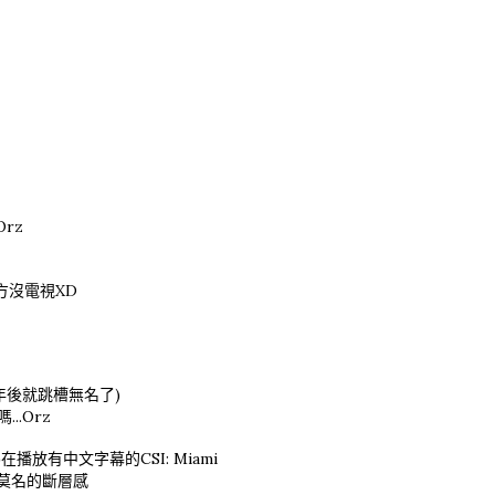
Orz
地方沒電視XD
半年後就跳槽無名了)
..Orz
播放有中文字幕的CSI: Miami
種莫名的斷層感