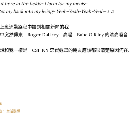
t here in the fields~ I farm for my meals~
get my back into my living~ Yeah-Yeah-Yeah-Yeah~
♪ ♫
上班通勤路程中讀到相關新聞的我
中突然傳來 Roger Daltrey 高唱 Baba O'Riley 的清亮嗓音
想和我一樣是 CSI: NY 忠實觀眾的朋友應該都很清楚原因何在..
享
籤：
生活隨想