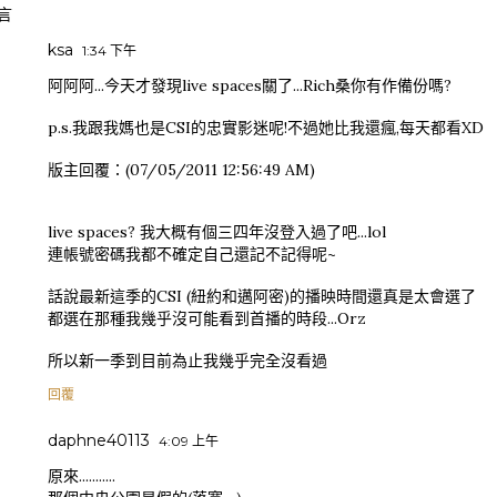
言
ksa
1:34 下午
阿阿阿...今天才發現live spaces關了...Rich桑你有作備份嗎?
p.s.我跟我媽也是CSI的忠實影迷呢!不過她比我還瘋,每天都看XD
版主回覆：(07/05/2011 12:56:49 AM)
live spaces? 我大概有個三四年沒登入過了吧...lol
連帳號密碼我都不確定自己還記不記得呢~
話說最新這季的CSI (紐約和邁阿密)的播映時間還真是太會選了
都選在那種我幾乎沒可能看到首播的時段...Orz
所以新一季到目前為止我幾乎完全沒看過
回覆
daphne40113
4:09 上午
原來...........