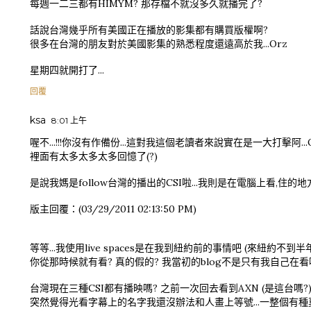
每週一二三都有HIMYM? 那存檔不就沒多久就播完了?
話說台灣幾乎所有美國正在播放的影集都有購買版權啊?
很多在台灣的朋友對於美國影集的熟悉程度還遠高於我...Orz
星期四就開打了...
回覆
ksa
8:01 上午
喔不...!!!你沒有作備份...這對我這個老讀者來說實在是一大打擊阿...
裡面有太多太多太多回憶了(?)
是說我媽是follow台灣的播出的CSI啦...我則是在電腦上看,住的
版主回覆：(03/29/2011 02:13:50 PM)
等等...我使用live spaces是在我到紐約前的事情吧 (來紐約不到
你從那時候就有看? 真的假的? 我當初的blog不是只有我自己在看嗎.
台灣現在三種CSI都有播映嗎? 之前一次回去看到AXN (是這台嗎?)在
突然覺得光看字幕上的名字我還沒辦法和人畫上等號...一整個有