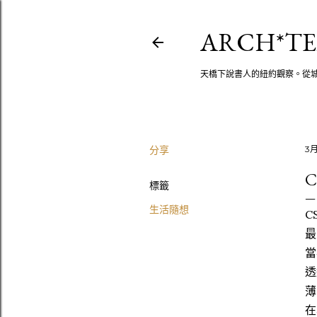
ARCH*TE
天橋下說書人的紐約觀察。從
分享
3月
C
標籤
生活隨想
C
最
當
透
薄
在