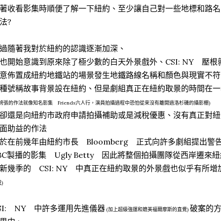
著收看影集時順便了解一下紐約、至少讓自己對一些地標和路名
法?
過隨著我對於紐約的認識逐漸加深、
也開始意識到原來除了極少數的白天外景戲外、CSI: NY 壓
意佈置成紐約地鐵站的場景發生地鐵路線名稱和顏色與現實不符
種號稱故事背景設在紐約、但是劇組真正在紐約取景的時間在一
更誇張的作法就像知名影集 Friends六人行，演員拍攝過程中恐怕從來沒有離開過洛杉磯的攝影棚)
卻還是向紐約市政府申請拍攝補助或是減稅優惠、沒有真正對紐
面助益的作法
於在前幾年由紐約市長 Bloomberg 正式向許多劇組提出警告
BC製播的影集 Ugly Betty 因此將整個拍攝團隊從西岸遷來
新幾季的 CSI: NY 中真正在紐約取景的外景戲也似乎有所增
)
SI: NY 中許多運用先進儀器
破案的
(加上超級強運和媲美福爾摩斯的直覺)