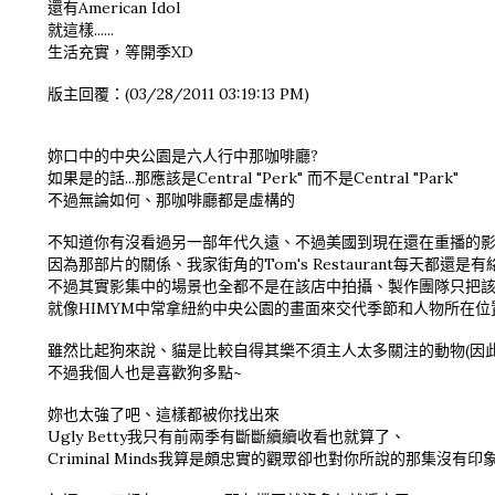
還有American Idol
就這樣......
生活充實，等開季XD
版主回覆：(03/28/2011 03:19:13 PM)
妳口中的中央公園是六人行中那咖啡廳?
如果是的話...那應該是Central "Perk" 而不是Central "Park"
不過無論如何、那咖啡廳都是虛構的
不知道你有沒看過另一部年代久遠、不過美國到現在還在重播的影集 Se
因為那部片的關係、我家街角的Tom's Restaurant每天都
不過其實影集中的場景也全都不是在該店中拍攝、製作團隊只把
就像HIMYM中常拿紐約中央公園的畫面來交代季節和人物所在位
雖然比起狗來說、貓是比較自得其樂不須主人太多關注的動物(因
不過我個人也是喜歡狗多點~
妳也太強了吧、這樣都被你找出來
Ugly Betty我只有前兩季有斷斷續續收看也就算了、
Criminal Minds我算是頗忠實的觀眾卻也對你所說的那集沒有印象.