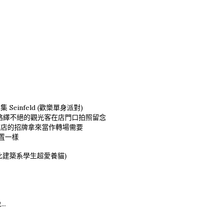
infeld (歡樂單身派對)
還是有絡繹不絕的觀光客在店門口拍照留念
該店的招牌拿來當作轉場需要
置一樣
此建築系學生超愛養貓)
..