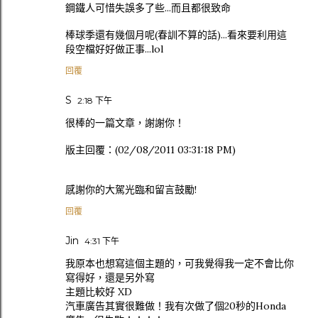
鋼鐵人可惜失誤多了些...而且都很致命
棒球季還有幾個月呢(春訓不算的話)...看來要利用這
段空檔好好做正事...lol
回覆
S
2:18 下午
很棒的一篇文章，謝謝你！
版主回覆：(02/08/2011 03:31:18 PM)
感謝你的大駕光臨和留言鼓勵!
回覆
Jin
4:31 下午
我原本也想寫這個主題的，可我覺得我一定不會比你
寫得好，還是另外寫
主題比較好 XD
汽車廣告其實很難做！我有次做了個20秒的Honda