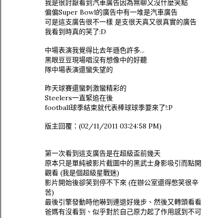
我是很討厭看到汽車廣告因為無聊又沒什麼笑點
偏偏Super Bowl的廣告中有一堆是汽車廣告
可是這支廣告很不一樣 是支很天真又很真實的廣告
我看到時真的笑了:D
中場表演我覺得比去年遜色許多...
黑眼豆豆現場唱沒有想像中的好聽
隊中場表演還蠻失望的
昨天球賽還蠻刺激蠻精彩的
Steelers一直緊追在後
football球季結束就代表棒球球季要來了!:P
版主回覆：(02/11/2011 03:24:58 PM)
第一次看到這支廣告是在超級盃前幾天
原本只是單純被影片截圖中的黑武士身影吸引而點開
觀看 (我是個超級星戰迷)
影片開始後卻笑到停不下來 (在辦公室還得憋笑很辛
苦)
最後引擎發動時他嚇到連退好幾步、然後又轉頭看看
爸媽有沒看到、似乎對於自己原力起了作用感到不可