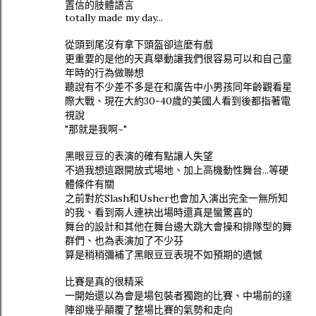
置信的肢體語言
totally made my day...
從頭到尾沒有拿下頭盔卻這麼有戲
更重要的是他的天真舉動讓我們很容易可以和自己童
年時的行為做聯想
聽說有不少差不多是在和廣告中小男孩同年齡觀看星
際大戰、現在大約30-40歲的美國人看到後都指著電
視說
"那就是我啊~"
黑眼豆豆的表演的確有點讓人失望
不過我想這跟開放式場地、加上高機動性舞台...等硬
體條件有關
之前對於Slash和Usher也會加入演出完全一無所知
的我、看到兩人連袂出場時還真是蠻驚喜的
舞台的設計和其他在舞台邊大跳大會操和排隊型的舞
群們、也為表演加了不少芬
算是稍稍彌補了黑眼豆豆表現不如預期的遺憾
比賽是真的很精采
一開始還以為會是場包裝者獨跑的比賽、中場前的達
陣卻幾乎顛覆了整場比賽的氣勢和走向