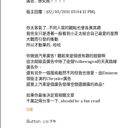
廣告... 很失敗！！！！
版主回覆：(02/10/2011 03:04:12 PM)
你太客氣了...不同人寫的觀點也會各異其趣
我完全只是憑著一股看到小正太結合自己最愛的星際
大戰而引發的衝動
所以才動筆的...哈哈
你做過汽車廣告? 聽起來是個很有趣的經驗啊
這次超級盃廣告中除了這個Volkswagen的天真路線
廣告外、
還有另外一個風格截然不同但我也很愛、由Eminem
領銜主演的Chrysler廣告
感覺上汽車是個廣告發揮空間還頗廣的商品?
如果你最後決定寫相關文章
千萬記得分享一下...should be a fun read!
回覆
Button
2:51 下午