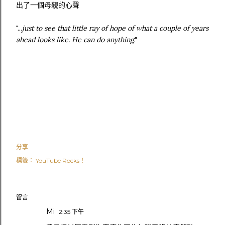
出了一個母親的心聲
"...
just to see that little ray of hope of what a couple of years
ahead looks like. He can do anything
."
分享
標籤：
YouTube Rocks！
留言
Mi
2:35 下午