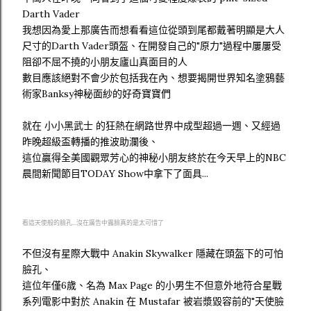
Darth Vader
我想因為愛上那廣告而想看看這位從頭到尾都戴著明顯是大人
尺寸的Darth Vader頭盔、在開發自己的"原力"過程中屢屢受
阻卻不屈不撓的小朋友廬山真面目的人
數目應該絕對不會少於包括我在內、想要揭開世界知名塗鴉藝
術家Banksy神秘面紗的好奇寶寶們
就在 小小黑武士 的狂熱在網路世界中成型超過一週、又經過
昨晚超級盃轉播的推波助瀾後、
這位贏得全美國觀眾芳心的神秘小朋友終於在今天早上的NBC
晨間新聞節目TODAY Show中拿下了面具...
看這天使般的臉孔...沒在廣告中露臉真的是太可惜了
不但沒有星際大戰中 Anakin Skywalker 隱藏在頭盔下的可怕
臉孔、
這位年僅6歲、名為 Max Page 的小男生不但意外地符合星戰
系列電影中對於 Anakin 在 Mustafar 被岩漿毀容前的"天使臉