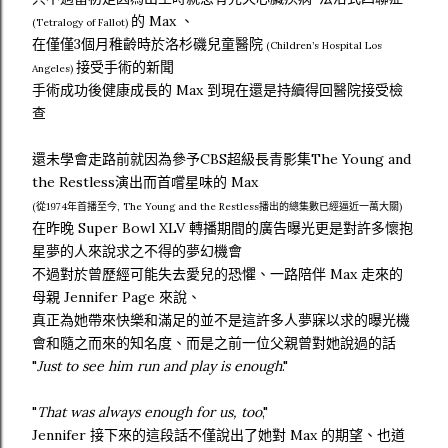
的 Max 、
(Tetralogy of Fallot)
在僅僅3個月稚齡時於洛杉磯兒童醫院
(Children’s Hospital Los
接受手術的新聞
Angeles)
手術成功後健康成長的 Max 到現在還是持續得回醫院接受檢
查
還未學會走路前就因為參予CBS超級長青影集The Young and
the Restless演出而首嚐星味的 Max
(從1974年首播至今, The Young and the Restless播出的總集數已經逼近一萬大關)
在昨晚 Super Bowl XLV 轉播期間的廣告曝光更是對許多懷抱
星夢的人來說求之不得的夢幻機會
不過對於曾歷經可能失去愛兒的恐懼、一路陪伴 Max 走來的
母親 Jennifer Page 來說、
真正為她帶來快樂和滿足的並不是這許多人夢寐以求的曝光機
會和隨之而來的知名度、而是之前一位父親曾對她說過的話
"
Just to see him run and play is enough
."
"
That was always enough for us, too
,"
Jennifer 接下來的這段話不僅說出了她對 Max 的期望、也道