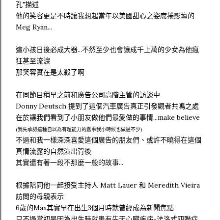
孔"描述
他的笑容更是不時讓我想起當年以美國甜心之姿席捲影壇的
Meg Ryan...
這小孩日後必成大器...不然至少也會讓成千上萬的少女為他瘋
狂甚至流淚
那笑容實在是太殺了啊
在同節目稍早之前和廣告公司高階主管的訪談中
Donny Deutsch 提到了這個汽車廣告真正引發觀者共鳴之處
在於讓我們看到了小朋友做他們最愛做的事情...make believe
(我先承認這種自以為有超能力的蠢事我小時候也做過不少)
不過和我一樣深深喜愛這個廣告的朋友們、或許不曉得在這個
真情流露的自然演出背後
其實還有著一段不那麼一般的故事...
根據陪同他一起接受主持人 Matt Lauer 和 Meredith Vieira
訪問的母親表示
6歲的Max其實早在出生3個月時就曾經成為新聞焦點
只不過當初是因為出生時就患有先天心臟疾病-法洛式四聯症