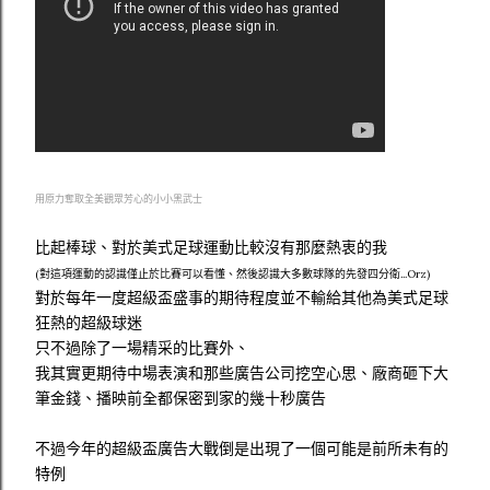
用原力奪取全美觀眾芳心的小小黑武士
比起棒球、對於美式足球運動比較沒有那麼熱衷的我
(對這項運動的認識僅止於比賽可以看懂、然後認識大多數球隊的先發四分衛...Orz)
對於每年一度超級盃盛事的期待程度並不輸給其他為美式足球
狂熱的超級球迷
只不過除了一場精采的比賽外、
我其實更期待中場表演和那些廣告公司挖空心思、廠商砸下大
筆金錢、播映前全都保密到家的幾十秒廣告
不過今年的超級盃廣告大戰倒是出現了一個可能是前所未有的
特例