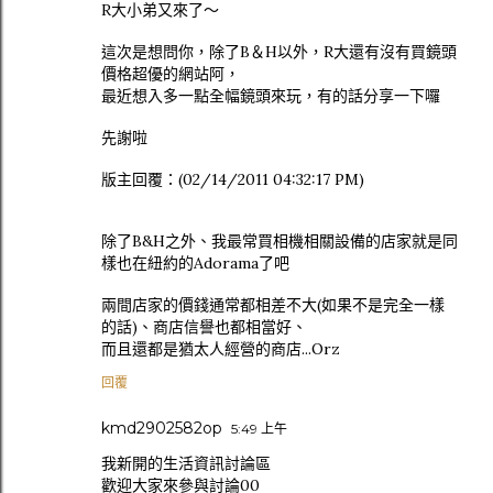
R大小弟又來了～
這次是想問你，除了B＆H以外，R大還有沒有買鏡頭
價格超優的網站阿，
最近想入多一點全幅鏡頭來玩，有的話分享一下囉
先謝啦
版主回覆：(02/14/2011 04:32:17 PM)
除了B&H之外、我最常買相機相關設備的店家就是同
樣也在紐約的Adorama了吧
兩間店家的價錢通常都相差不大(如果不是完全一樣
的話)、商店信譽也都相當好、
而且還都是猶太人經營的商店...Orz
回覆
kmd2902582op
5:49 上午
我新開的生活資訊討論區
歡迎大家來參與討論00