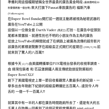
準備利用這個檔期號稱全世界最貴的廣告黃金時段
(最高價時段30
來大打旗下Passat車款廣告的 福斯汽車
秒要價將進一億台幣)
(Volkswagen)
在Super Bowl Sunday開打前一週就主動將被視為秘密武器的
廣告在YouTube上公開
這個以一位做全套 Darth Vader
打扮、在廣告中從頭到
(黑武士)
尾都未曾露臉、就連性別也不明的小朋友作為主角的廣告
從放上YouTube的瞬間就成了在網路上被廣為流傳的超夯影片
該廣告的累積瀏覽數字在超級盃正式開打的星期日
前
(2011/2/6)
就來到了驚人的八百萬!!!
根據今天
由美國轉播單位FOX電視台發表的收視率調查、
(2/7)
由 綠灣包裝者 和 匹茲堡鋼鐵人兩支傳統勁旅捉對廝殺的
Super Bowl XLV
創下了美國電視史上單一節目收看觀眾人數最多的新紀錄、一
舉多出去年剛創下紀錄的超級盃轉播近五百萬人...達到令人咋
舌的 一億一千一百萬人!!!
就算其中有一半的人都在廣告時間跑廁所去了、還是有大約五
千萬人在昨晚一同看到了這個可愛程度爆表的 pint-sized