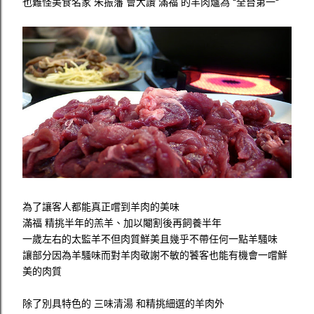
也難怪美食名家 朱振籓 會大讚 滿福 的羊肉爐為 "全台第一"
為了讓客人都能真正嚐到羊肉的美味
滿福 精挑半年的羔羊、加以閹割後再飼養半年
一歲左右的太監羊不但肉質鮮美且幾乎不帶任何一點羊騷味
讓部分因為羊騷味而對羊肉敬謝不敏的饕客也能有機會一嚐鮮
美的肉質
除了別具特色的 三味清湯 和精挑細選的羊肉外