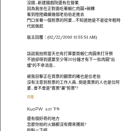
沒錯...新建國戲院還有在營業
因為我坐在正對面吃著蝦仁肉圓+碗粿
看到陸陸續續幾個老伯伯走進去
門口坐著一個剪票的阿婆....不知道她是不是從年輕時
代就做起
版主回覆：(02/22/2010 11:55:51 AM)
話說我拍照當天也有打算要買蝦仁肉圓來打牙祭
不過卻得到還要至少等20分鐘才有下一批肉圓"出
爐"的不幸消息...
被我目擊正在買票的觀眾的確也是位老伯
沒有注意到剪票的工作人員...倒是賣票的人也是位阿
婆...會不會是"賣票"兼"剪票"?
回覆
KuoPW
6:57 下午
還有個好奇的地方
怎麼你拍的火鍋都沒有煙來攪局?
指點一下吧