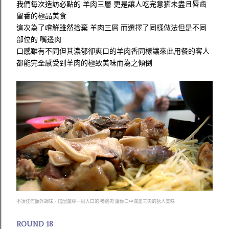
我們每次造訪必點的 羊肉三層 更是讓人吃完意猶未盡且唇齒
留香的極品美食
這次為了嚐鮮雖然捨棄 羊肉三層 而選擇了同樣做法但是不同
部位的 嘴邊肉
口感雖有不同但其濃郁卻爽口的羊肉香同樣讓來此用餐的客人
都能完全感受到羊肉的極致美味而為之傾倒
不須任何額外調味、搭配薑絲一同入口的 嘴邊肉 讓你口中滿是羊肉的誘人美味
ROUND 18