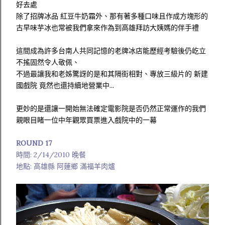
好去處
除了招牌冰品 紅豆牛奶霜外、那有著多種口味且作成方塊形的
古早味芋冰也常被我們拿來作為到高雄拜訪大姨媽的伴手禮
這間成為許多台南人共同記憶的老牌冰店能歷經考驗後仍屹立
不搖固然令人敬佩、
不過最讓我和老姊驚訝的是和其隔街相對、專放三級片的 新建
國戲院 竟然也還持續地營業中...
更妙的是還讓一開始無法確定電影院是否仍然正常運作的我們
親眼目睹一位中年觀眾買票進入戲院中的一幕
ROUND 17
時間: 2/14/2010 晚餐
地點: 高雄縣 阿蓮鄉 滿福羊肉爐