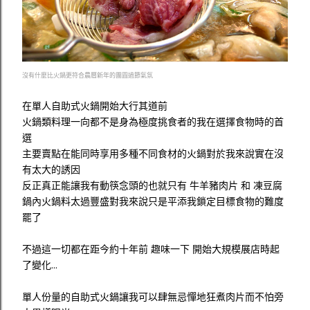
沒有什麼比火鍋更符合農曆新年的團圓過節氣氛
在單人自助式火鍋開始大行其道前
火鍋類料理一向都不是身為極度挑食者的我在選擇食物時的首
選
主要賣點在能同時享用多種不同食材的火鍋對於我來說實在沒
有太大的誘因
反正真正能讓我有動筷念頭的也就只有 牛羊豬肉片 和 凍豆腐
鍋內火鍋料太過豐盛對我來說只是平添我鎖定目標食物的難度
罷了
不過這一切都在距今約十年前 趣味一下 開始大規模展店時起
了變化...
單人份量的自助式火鍋讓我可以肆無忌憚地狂煮肉片而不怕旁