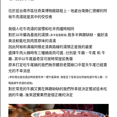
位於從台南市區往奇美博物館路程上、地處台南縣仁德鄉的阿
裕牛肉湯就是其中的佼佼者
我個人吃牛肉湯的習慣和吃羊肉爐時相同
對於以中藥為基底的湯頭
我多半興趣缺缺、偏好清
(多半是當歸湯)
爽且較能吃到肉質原味的清湯
因此阿裕和滿福同樣走清爽路線的湯頭正是我的最愛
選擇牛肉火鍋時有三種鍋底肉可選...分別是 牛腩、牛尾 和 牛
雜...其中以牛尾最奇貨可居時常提前售罄
原本打定吃牛尾鍋的我們無奈聽到老闆娘口中當天牛尾已經賣
光的不幸消息
(幸好我在過去造訪時就曾有幸一嚐牛尾美味, 倒是苦了從來沒在阿裕吃過牛肉火鍋、只
喝過涮牛肉湯的老姊)
對於常見的牛腩又實在興趣缺缺的我們所幸就決定嘗試從未吃
過的牛雜...後來證實果然是個正確的決定