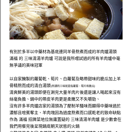
有別於多半以中藥材為基底連同羊骨熬煮而成的羊肉爐湯頭
滿福 的 三味清湯羊肉爐 可說是我所嚐試過的所有羊肉爐中毫
無爭議的美味冠軍
以自家醃製的蘿蔔乾、筍片、白蘿蔔及略帶甜味的脆瓜加上羊
骨精熬而成的清白湯頭
(所謂的三味就是指蘿蔔、筍片和脆瓜)
清爽鮮美的湯頭即便在涮完大量羊肉片後還是讓人喝起來沒有
絲毫負擔、鍋中的帶皮羊肉更是柔嫩又不失嚼勁、
沒有許多羊肉爐店家的湯頭為了壓制羊騷味而顯得中藥味過於
濃郁且喧賓奪主、羊肉塊因為過度熬煮而口感乾老的致命缺點
作為 滿福 招牌菜地位無庸置疑的 三味清湯羊肉爐 是少數會在
我們用餐完後呈現鍋底朝天狀態的火鍋