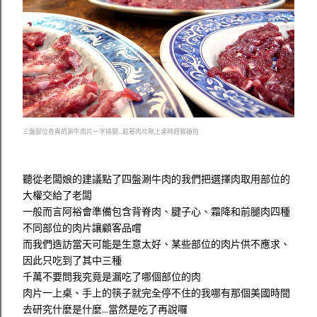
三盤部位各異的涮牛肉片一字排開...趁著肉片剛上桌時趕緊搶拍
聽從老闆娘的建議點了四盤涮牛肉的我們把選擇肉取用部位的
大權交給了老闆
一般而言阿裕會準備包含背脊肉、腱子心、霜降和前腿肉四種
不同部位的肉片讓顧客品嚐
而我們造訪當天可能是生意太好、某些部位的肉片供不應求、
因此只吃到了其中三種
千萬不要問我究竟是漏吃了哪個部位的肉
肉片一上桌、手上的筷子就完全停不住的我哪有那個美國時間
去研究什麼是什麼...當然是吃了再說囉