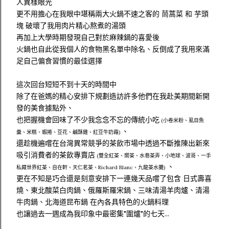
人異樣眼光
更不用擔心在我眼中堪稱兩大火鍋不速之客的 茼蒿菜 和 芋頭
塊 破壞了我用肉片精心熬煮的湯頭
再加上大學時期發現自己對於麻辣鍋的喜愛後
火鍋也自此從我個人的食物黑名單中除名、反倒成了我用來滿
足自己偏食習慣的最佳選擇
這次回台短短不到十天的時間中
除了在爸媽的精心安排下規劃造訪許多他們在我赴美期間新開
發的美食據點外、
也把握機會回味了不少我念念不忘的傳統小吃
(小卷米粉、虱目魚
、
羹、米糕、蝦捲、豆花、鹹酥雞、紅豆牛奶霜)
還趁機遍嚐在台灣異常競爭的茶飲市場中透過不斷推陳出新來
吸引消費者的茶飲專賣店
(雙全紅茶、嚮茶、水巷茶弄、小地球、波哥、一手
、
私藏世界紅茶、自在軒、天仁茗茶、Richard Blanc、九龍茶水攤)
更在不知是巧合還是刻意安排下一連幾天品嚐了包含 日式壽喜
燒、東北酸菜白肉鍋、俄羅斯羅宋鍋、三味清湯羊肉爐、清湯
牛肉鍋、北海道昆布鍋 在內各具特色的火鍋料理
也讓過去一週成為我印象中最密集"圍爐"的七天...