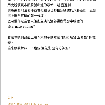
用免稅價買本熱騰騰出爐的最新一期 壹週刊
興高采烈地讀著那些看似和我已經相當遙遠的八卦新聞、直到
搭上離台班機的前一分鐘、
也可當作是我個人領銜主演的這部歸鄉電影中稱職的
alternate ending?
看著壹週刊封面上用斗大的字體寫著 "隋棠 熱貼 溫昇豪" 的標
題、
誰來跟我解釋一下這位 溫先生 是何方神聖?
分享
標籤：
吃喝玩樂全記錄
Taiwan