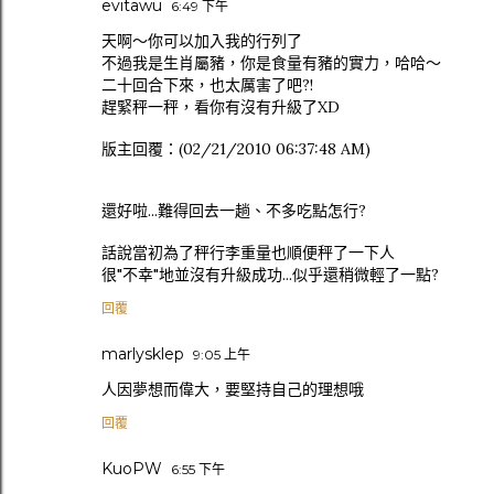
evitawu
6:49 下午
天啊～你可以加入我的行列了
不過我是生肖屬豬，你是食量有豬的實力，哈哈～
二十回合下來，也太厲害了吧?!
趕緊秤一秤，看你有沒有升級了XD
版主回覆：(02/21/2010 06:37:48 AM)
還好啦...難得回去一趟、不多吃點怎行?
話說當初為了秤行李重量也順便秤了一下人
很"不幸"地並沒有升級成功...似乎還稍微輕了一點?
回覆
marlysklep
9:05 上午
人因夢想而偉大，要堅持自己的理想哦
回覆
KuoPW
6:55 下午