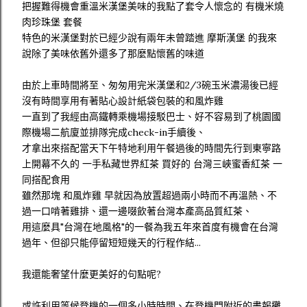
把握難得機會重溫米漢堡美味的我點了套令人懷念的 有機米燒
肉珍珠堡 套餐
特色的米漢堡對於已經少說有兩年未曾踏進 摩斯漢堡 的我來
說除了美味依舊外還多了那麼點懷舊的味道
由於上車時間將至、匆匆用完米漢堡和2/3碗玉米濃湯後已經
沒有時間享用有著貼心設計紙袋包裝的和風炸雞
一直到了我經由高鐵轉乘機場接駁巴士、好不容易到了桃園國
際機場二航廈並排隊完成check-in手續後、
才拿出來搭配當天下午特地利用午餐過後的時間先行到東寧路
上開幕不久的 一手私藏世界紅茶 買好的 台灣三峽蜜香紅茶 一
同搭配食用
雖然那塊 和風炸雞 早就因為放置超過兩小時而不再溫熱、不
過一口啃著雞排、還一邊啜飲著台灣本產高品質紅茶、
用這麼具"台灣在地風格"的一餐為我五年來首度有機會在台灣
過年、但卻只能停留短短幾天的行程作結...
我還能奢望什麼更美好的句點呢?
或許利用等候登機的一個多小時時間、在登機門附近的書報攤