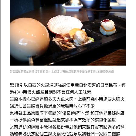
頗為精緻的前菜讓價格平實的 聚。北海道昆布鍋 感覺起來不僅僅是平價...而是物超所值
聚 所引以自豪的火鍋湯頭強調使用產自北海道的日高昆布、經
過48小時慢火熬煮且絕對不含任何人工味素
讓原本擔心已經連續多天大魚大肉、上機前幾小時還要大嗑火
鍋恐怕會讓腸胃負擔過重的我頓時放心了不少
秉持著王品集團旗下餐廳的"優良傳統"、聚 和其他兄弟姊妹店
一樣提供菜色豐富但點菜起來卻極為有效率的選單化菜單
之前造訪的經驗中覺得餐點份量對他們來說其實有點過多的爸
媽和老姊決定點個三鍋火鍋恐怕就足以將我們一家四口餵飽