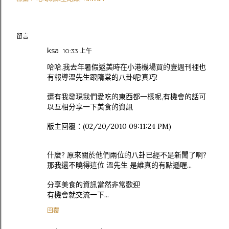
留言
ksa
10:33 上午
哈哈,我去年暑假返美時在小港機場買的壹週刊裡也
有報導溫先生跟隋棠的八卦呢!真巧!
還有我發現我們愛吃的東西都一樣呢,有機會的話可
以互相分享一下美食的資訊
版主回覆：(02/20/2010 09:11:24 PM)
什麼? 原來關於他們兩位的八卦已經不是新聞了啊?
那我還不曉得這位 溫先生 是誰真的有點遜喔...
分享美食的資訊當然非常歡迎
有機會就交流一下...
回覆