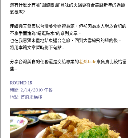
還有什麼比有著"圍爐團圓"意味的火鍋更符合農曆新年的過節
氣氛呢?
連續幾天發表以台灣美食巡禮為題、但卻因為本人對於食記的
不拿手而淪為"蜻蜓點水"的系列文章、
也在我意猶未盡地結束返台之旅、回到大雪紛飛的紐約後、
將用本篇文章暫時劃下句點...
分享台灣美食的任務還是交給專業的
老姊Jade
來負責比較恰當
些...
ROUND 15
時間: 2/14/2010 午餐
地點: 首府米糕棧