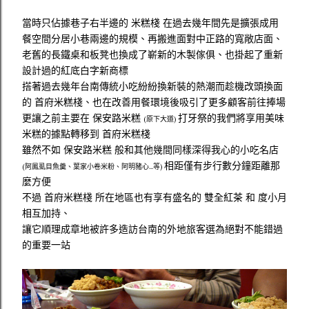
當時只佔據巷子右半邊的 米糕棧 在過去幾年間先是擴張成用
餐空間分居小巷兩邊的規模、再搬進面對中正路的寬敞店面、
老舊的長鐵桌和板凳也換成了嶄新的木製傢俱、也掛起了重新
設計過的紅底白字新商標
搭著過去幾年台南傳統小吃紛紛換新裝的熱潮而趁機改頭換面
的 首府米糕棧、也在改善用餐環境後吸引了更多顧客前往捧場
更讓之前主要在 保安路米糕
打牙祭的我們將享用美味
(原下大道)
米糕的據點轉移到 首府米糕棧
雖然不如 保安路米糕 般和其他幾間同樣深得我心的小吃名店
相距僅有步行數分鐘距離那
(阿鳳虱目魚羹、葉家小卷米粉、阿明豬心...等)
麼方便
不過 首府米糕棧 所在地區也有享有盛名的 雙全紅茶 和 度小月
相互加持、
讓它順理成章地被許多造訪台南的外地旅客選為絕對不能錯過
的重要一站