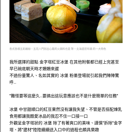
各式各樣五彩繽紛、五花八門別出心裁的火鍋料也是 聚。北海道昆布鍋 的一大特色
我所選擇的甜點 金字塔紅豆冰堡 在其他附餐都已經上完甚至
早已碗底朝天時才姍姍來遲
不過份量驚人、名如其實的 冰堡 粉墨登場就引起我們陣陣驚
呼...
"難怪要等這麼久...要搞出這玩意應該也不是什麼簡單的任務"
冰堡 中甘甜順口的紅豆果然沒有讓我失望、不管是否搭配煉乳
食用都讓我酷愛冰品的我忍不住一口接一口
外觀呈金字塔狀的 冰堡 除了有著爽口的美味、謹慎"拆除"金字
塔、將"建材"陸陸續續送入口中的過程也頗具樂趣