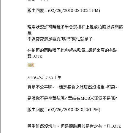
版主回覆：(02/26/2010 08:10:34 PM)
現場狀況許可時我多半會選擇在上風處拍照以避開蒸
氣
不過常常還是要靠"嘴巴"幫忙就是了...
在拍照的同時嘴巴也卯起來吹氣...想起來真的有點
蠢...Orz
回覆
annGAJ
7:50 上午
真是不公平啊~一樣是暴食之旅居然沒增重~可惡~
是說你不是坐華航嗎? 華航有MOS米漢堡不是嗎?
版主回覆：(02/26/2010 08:04:51 PM)
體重雖然沒增加、但是體脂應該是肯定有上升...Orz