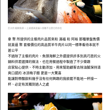
巨大的 龍鱈魚頭 一上桌還真是讓人很難不注意它的存在
拿 聚 所提供的主餐肉片品質來和 滿福 和 阿裕 那種單盤售價
就直逼 聚 套餐價位的高品質羊牛肉片以同一標準看待本就不
甚公平
不過除了主餐的肉片、魚頭海鮮之外還提供許多別具巧思的火
鍋料供君選擇的做法、也在用餐過程中製造了不少樂趣
店家貼心提供、不時主動添加、用來幫助顧客去除油膩保持清
爽口感的 冰涼梅子醋 更是一大驚喜
能讓對帶酸飲料幾乎沒有任何興趣的我欲罷不能地一杯接一
杯、必定有其獨到過人之處