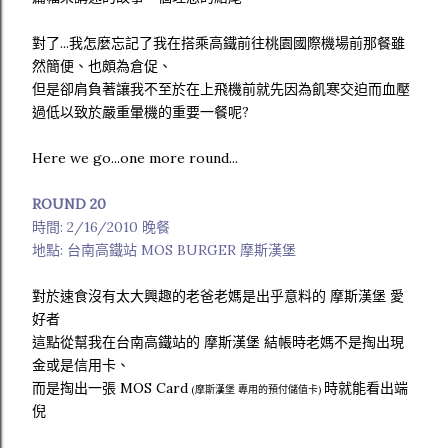
對了...我怎麼忘記了我在搭乘高鐵前往桃園國際機場前那餐雖
然簡便、也頗為倉促、
但是卻肩負著讓我不至於在上飛機前就先因為飢寒交迫而血壓
過低以致於嚴重暈機的重要一餐呢?
Here we go...one more round...
ROUND 20
時間: 2/16/2010 晚餐
地點: 台南高鐵站 MOS BURGER 摩斯漢堡
對於速食沒有太大興趣的老爸老媽是出乎意料的 摩斯漢堡 愛
好者
這點從幫我在台南高鐵站的 摩斯漢堡 結帳時老媽不是掏出現
金或是信用卡、
而是掏出一張 MOS Card
時就能看出端
(摩斯漢堡 專用的預付儲值卡)
倪