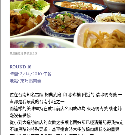
首府米糕棧 的滿漢全席
ROUND 16
時間: 2/14/2010 午餐
地點: 東巧鴨肉羹
位在台南知名古蹟 祀典武廟 和 赤崁樓 附近的 清珍鴨肉羹 一
直都是我最愛的台南小吃之一
而這樣的美味堅持在數年前店名因故改為 東巧鴨肉羹 後也絲
毫沒有妥協
從小到大造訪該店的次數之多讓老闆娘都已經清楚記得我指定
不加黑醋的特殊要求、甚至還會時常多放鴨肉讓我吃的盡興