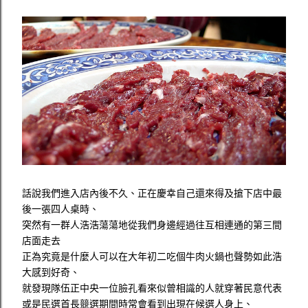
話說我們進入店內後不久、正在慶幸自己還來得及搶下店中最
後一張四人桌時、
突然有一群人浩浩蕩蕩地從我們身邊經過往互相連通的第三間
店面走去
正為究竟是什麼人可以在大年初二吃個牛肉火鍋也聲勢如此浩
大感到好奇、
就發現隊伍正中央一位臉孔看來似曾相識的人就穿著民意代表
或是民選首長競選期間時常會看到出現在候選人身上、