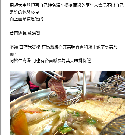
用超大字體印著自己姓名深怕擦身而過的陌生人會認不出自己
是誰的休閒夾克
而上面是這麼寫的...
台南縣長 蘇煥智
不讓 首府米糕棧 有馬總統為其美味背書和親手題字專美於
前、
阿裕牛肉湯 可也有台南縣長為其美味掛保證