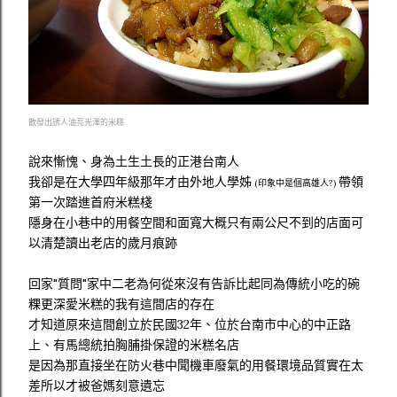
散發出誘人油亮光澤的米糕
說來慚愧、身為土生土長的正港台南人
我卻是在大學四年級那年才由外地人學姊
帶領
(印象中是個高雄人?)
第一次踏進首府米糕棧
隱身在小巷中的用餐空間和面寬大概只有兩公尺不到的店面可
以清楚讀出老店的歲月痕跡
回家"質問"家中二老為何從來沒有告訴比起同為傳統小吃的碗
粿更深愛米糕的我有這間店的存在
才知道原來這間創立於民國32年、位於台南市中心的中正路
上、有馬總統拍胸脯掛保證的米糕名店
是因為那直接坐在防火巷中聞機車廢氣的用餐環境品質實在太
差所以才被爸媽刻意遺忘