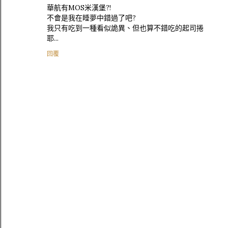
華航有MOS米漢堡?!
不會是我在睡夢中錯過了吧?
我只有吃到一種看似詭異、但也算不錯吃的起司捲
耶...
回覆