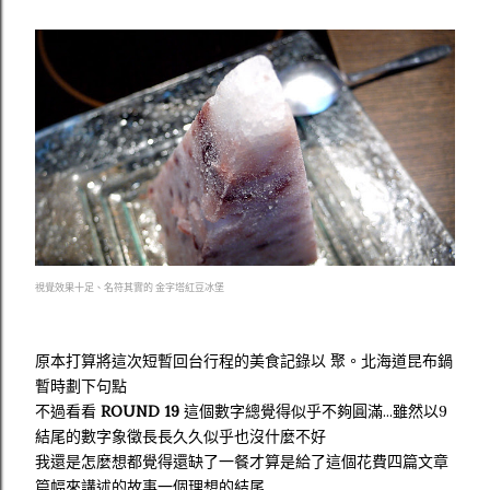
視覺效果十足、名符其實的 金字塔紅豆冰堡
原本打算將這次短暫回台行程的美食記錄以 聚。北海道昆布鍋
暫時劃下句點
不過看看
ROUND 19
這個數字總覺得似乎不夠圓滿...雖然以9
結尾的數字象徵長長久久似乎也沒什麼不好
我還是怎麼想都覺得還缺了一餐才算是給了這個花費四篇文章
篇幅來講述的故事一個理想的結尾