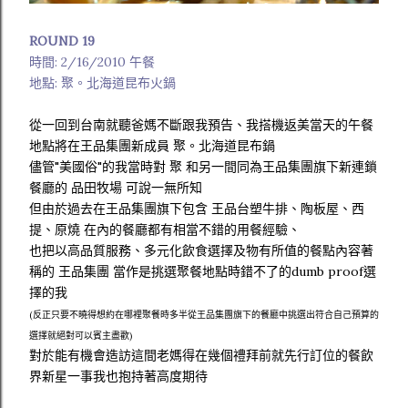
ROUND 19
時間: 2/16/2010 午餐
地點: 聚。北海道昆布火鍋
從一回到台南就聽爸媽不斷跟我預告、我搭機返美當天的午餐
地點將在王品集團新成員 聚。北海道昆布鍋
儘管"美國俗"的我當時對 聚 和另一間同為王品集團旗下新連鎖
餐廳的 品田牧場 可說一無所知
但由於過去在王品集團旗下包含 王品台塑牛排、陶板屋、西
提、原燒 在內的餐廳都有相當不錯的用餐經驗、
也把以高品質服務、多元化飲食選擇及物有所值的餐點內容著
稱的 王品集團 當作是挑選聚餐地點時錯不了的dumb proof選
擇的我
(反正只要不曉得想約在哪裡聚餐時多半從王品集團旗下的餐廳中挑選出符合自己預算的
選擇就絕對可以賓主盡歡)
對於能有機會造訪這間老媽得在幾個禮拜前就先行訂位的餐飲
界新星一事我也抱持著高度期待