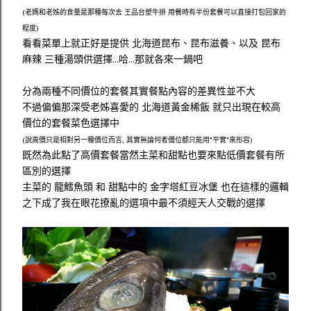
(老媽和老姊的食量是那種每次去 王品台塑牛排 用餐時有半份套餐可以直接打包回家的
程度)
看看菜單上就正好是提供 北海道昆布、昆布滋養、以及 昆布
麻辣 三種湯頭供選擇...哈...那就各來一鍋吧
分為兩種不同價位的套餐其實餐點內容的差異性並不大
不過偏偏那深受老姊喜愛的 北海道黃金稀飯 就只出現在較高
價位的套餐菜色選擇中
(說高價只是相對另一種價位而言, 其實無論何者價位都只能用"平實"來形容)
既然為此點了高價套餐當然主菜和甜點也要來點低價套餐有所
區別的選擇
主菜的 龍鱈魚頭 和 甜點中的 金字塔紅豆冰堡 也在這樣的邏輯
之下成了我在眼花撩亂的選項中最不須經天人交戰的選擇