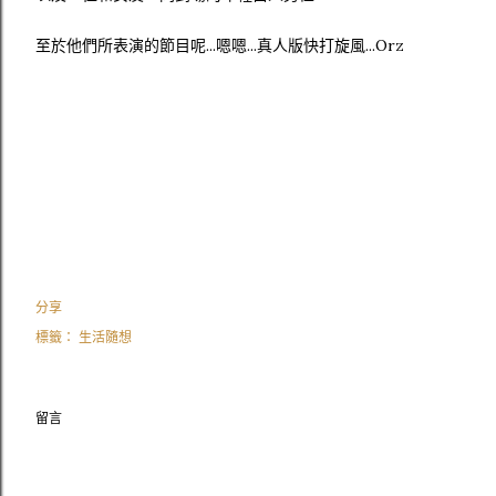
至於他們所表演的節目呢...嗯嗯...真人版快打旋風...Orz
分享
標籤：
生活隨想
留言