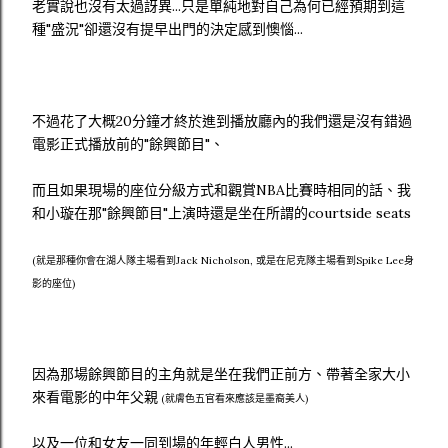
老實說也沒有太過訝異...只是單純地對自己為何已經預期到這
種"盛況"卻還沒有提早出門的決定感到懊惱...
不過花了大概20分鐘才終於進到播放廳內的我們還是沒有錯過
電影正式播放前的"餘興節目"、
而且如果現場的座位分級方式和觀賞NBA比賽時相同的話、我
和小璇在那"餘興節目"上演時還是坐在所謂的courtside seats
(就是那種你會在湖人隊主場看到Jack Nicholson, 或是在尼克隊主場看到Spike Lee身
影的座位)
因為那場餘興節目的主角就是坐在我們正前方、帶著全家大小
來看電影的中年父親
(就膚色五官看來應該是墨裔美人)
以及一位和女友一同到場的年輕白人男性...