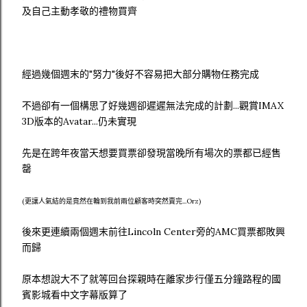
及自己主動孝敬的禮物買齊
經過幾個週末的"努力"後好不容易把大部分購物任務完成
不過卻有一個構思了好幾週卻遲遲無法完成的計劃...觀賞IMAX
3D版本的Avatar...仍未實現
先是在跨年夜當天想要買票卻發現當晚所有場次的票都已經售
罄
(更讓人氣結的是竟然在輪到我前兩位顧客時突然賣完...Orz)
後來更連續兩個週末前往Lincoln Center旁的AMC買票都敗興
而歸
原本想說大不了就等回台探親時在離家步行僅五分鐘路程的國
賓影城看中文字幕版算了