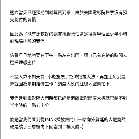
週六當天已經預期到就算買到票、由於美國電影院售票沒有預
先劃位的習慣
因此為了能有比較好的觀賞視野恐怕還是得提早個至少半小時
到現場排隊的我們
信誓旦旦地說要在下午一點左右出門、讓自己有充裕的時間去
選擇理想座位
不過人算不如天算...小璇施展了招牌拖拉大法、再加上每到週
末就因為定期維修工作而調度大亂的紅線地鐵幫忙下
我們進到電影院大門時都已經是距離電影開演大概就只剩不到
半小時的一點五十分
於是當我們看到從IMAX播放廳門口一路向外蔓延的人龍竟然
硬是繞了三層樓向下回塞到二樓大廳時