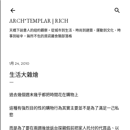
跳至主要內容
ARCH*TEMPLAR | RICH
天橋下說書人的紐約觀察。從城市到生活、時尚到建築、運動到文化、時
事到秘辛，無所不包的資訊雜食類部落格
1月 24, 2010
生活大雜燴
過去幾個週末幾乎都把時間花在購物上
這種有強烈目的性的購物行為其實主要並不是為了滿足一己私
慾
而是為了要在兩週後放返台探親假前把家人托付的代買品、以