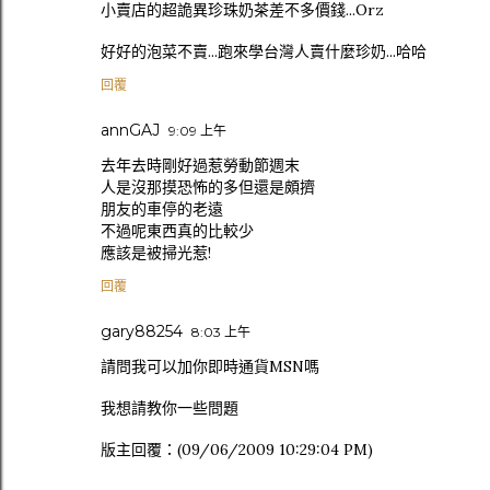
小賣店的超詭異珍珠奶茶差不多價錢...Orz
好好的泡菜不賣...跑來學台灣人賣什麼珍奶...哈哈
回覆
annGAJ
9:09 上午
去年去時剛好過惹勞動節週末
人是沒那摸恐怖的多但還是頗擠
朋友的車停的老遠
不過呢東西真的比較少
應該是被掃光惹!
回覆
gary88254
8:03 上午
請問我可以加你即時通貨MSN嗎
我想請教你一些問題
版主回覆：(09/06/2009 10:29:04 PM)