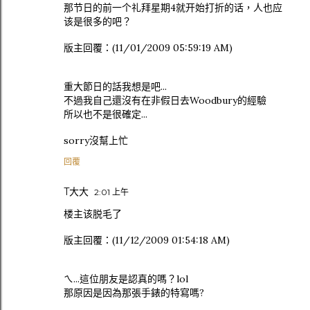
那节日的前一个礼拜星期4就开始打折的话，人也应
该是很多的吧？
版主回覆：(11/01/2009 05:59:19 AM)
重大節日的話我想是吧...
不過我自己還沒有在非假日去Woodbury的經驗
所以也不是很確定...
sorry沒幫上忙
回覆
T大大
2:01 上午
楼主该脱毛了
版主回覆：(11/12/2009 01:54:18 AM)
ㄟ...這位朋友是認真的嗎？lol
那原因是因為那張手錶的特寫嗎?