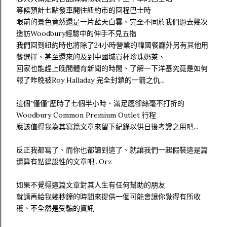
等候預計七點發車開往紐約市的回程巴士時
眼前的景色竟然還是一片藍天白雲、完全不同於我們過去幾次
造訪Woodbury經驗中的伸手不見五指
我們回到紐約時也將除了24小時營業的韓國餐廳外另有其他用
餐選擇、甚至還來的及到中國城買杯珍珠奶茶、
回家也能趕上晚間體育新聞的時間、了解一下洋基究竟是如何
報了昨晚被Roy Halladay 完全封鎖的一箭之仇...
這個"僅僅"歷時了七個半小時、滿足感卻絲毫不打折的
Woodbury Common Premium Outlet 行程
應該值得我為其寫篇文章來留下紀錄以供日後考證之用吧...
反正我都寫了、而你也都讀到這了、就讓我們一起假裝這是篇
還算有點建設性的文章吧...Orz
如果不覺得這篇文章對其人生有任何幫助的朋友
就請再給我幾秒鐘的時間來提供一個可能會讓你覺得有所收
穫、不全然是受騙的資訊