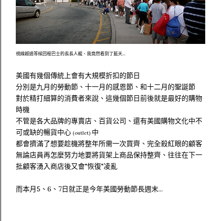
視線越過等候回程巴士的長長人龍、我竟然看到了藍天...
美國有幾個傳統上會有大規模折扣的節日
分別是九月的勞動節、十一月的感恩節、和十二月的聖誕節
對於精打細算的消費者來說、這幾個節日前後就是最好的購物
時機
不管是各大品牌的專賣店、百貨公司、還有美國購物文化中不
可或缺的暢貨中心
中
(outlet)
都會擠滿了想要趁機將整年所需一次買齊、完全殺紅眼的顧客
無論店員再怎麼努力地要將貨架上商品保持整齊、往往在下一
批顧客湧入商店後又會"恢復"凌亂
而本月5、6、7日就正是今年美國勞動節長週末...