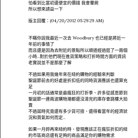
怕看到比當初還便宜的價錢 我會暈厥
所以想來請益一下
版主回覆：(04/20/2012 05:29:29 AM)
不瞞你說我最近一次去 Woodbury 也已經是將近一
年前的事情了
而且還是因為去附近的景點所以順道經過逛了一兩個
小時...對於他們現在進貨策略和打折時間方面的資訊
老實說並不是那麼了解
不過如果用我幾年來在紐約購物的經驗來判斷
聖誕節前去的好處是折扣低的同時貨源應該也還算充
足
一月初的話通常是最瘋狂的打折季、許多從感恩節到
聖誕節一連兩波購物潮都還沒清完的庫存會跳樓大拍
賣
不過屆時究竟還有多少貨可撿、還得看當年的經濟狀
況和買氣如何而定...
如果一月妳再來紐約時、發現應該正在瘋狂折扣的紐
約市區商店還有足夠的商品滿足你的購物需求