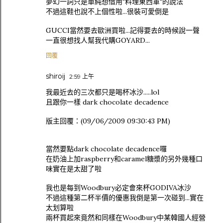
夢幻一詞只是單純想借用"料理東西軍"的說法
不過這鞋也說不上個性啦...很裝可愛倒是
GUCCI當然要去歐洲買啦...記得要去的時候說一聲
一直很想找人幫我代購GOYARD...
回覆
shiroij
2:59 上午
我最近去的三次都只是喝杯冰沙.....lol
且跟你一樣 dark chocolate decadence
版主回覆：(09/06/2009 09:30:43 PM)
當然要點dark chocolate decadence囉
在奶油上加raspberry和caramel糖漿的另外幾種口
味實在是太甜了啦
我也是每到Woodbury必定會來杯GODIVA冰沙
不過這種第二杯半價的優惠我倒是第一次碰到...實在
太划算啦
兩杯買起來竟然和同樣在Woodbury中某韓國人經營