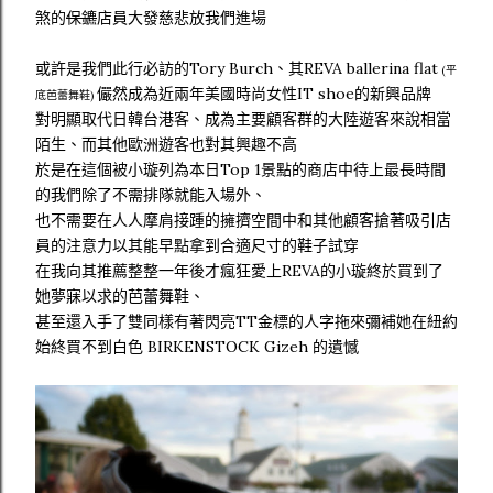
煞的
保鑣
店員大發慈悲放我們進場
或許是我們此行必訪的Tory Burch、其REVA ballerina flat
(平
儼然成為近兩年美國時尚女性IT shoe的新興品牌
底芭蕾舞鞋)
對明顯取代日韓台港客、成為主要顧客群的大陸遊客來說相當
陌生、而其他歐洲遊客也對其興趣不高
於是在這個被小璇列為本日Top 1景點的商店中待上最長時間
的我們除了不需排隊就能入場外、
也不需要在人人摩肩接踵的擁擠空間中和其他顧客搶著吸引店
員的注意力以其能早點拿到合適尺寸的鞋子試穿
在我向其推薦整整一年後才瘋狂愛上REVA的小璇終於買到了
她夢寐以求的芭蕾舞鞋、
甚至還入手了雙同樣有著閃亮TT金標的人字拖來彌補她在紐約
始終買不到白色 BIRKENSTOCK Gizeh 的遺憾