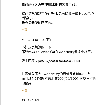
我已經很久沒有使用MSN的習慣了耶...
歡迎你把問題留在這裡(如果有隱私考量的話就留悄
悄話吧)
我會盡我所能回答的...
回覆
kuochung
1:09 下午
不好意思想請問一下
那雙reva ballerina flat在woodbury賣多少錢阿?
版主回覆：(09/27/2009 08:50:02 PM)
其實價差不大...Woodbury的賣價是定價的85折
而且該系列鞋款不適用滿200(還是300?)可以再打折
的優惠
回覆
ss
12:43 下午