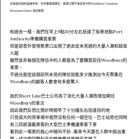
在我居住紐約這幾年來、年年都調漲價位、售票口還不收信用卡的Woodbury Common
Premium Outlet 來回車票
和過去一樣、我們在早上9點30分左右抵達了搭車地點Port
Authority準備購買車票
但是卻意外發現售票口出現了過去從未見過的大量人潮和超長
人龍
雖然並非每個在隊伍中的人都是為了要購買前往Woodbury的
車票、
不過光是從這個前所未見的陣仗就能多少推測出今天聚集在
Woodbury的顧客人數會有多麼驚人
由於Short Line巴士公司為了消化大量人潮而增加開往
Woodbury的車次
因此我們反而比預計時間早了十分鐘左右抵達目的地
只見偌大的停車場中竟然沒有任何一個空位、巴士站旁也同時
有三四部滿載乘客的大型巴士準備讓乘客下車
看到此一場景的我心中暗叫不妙...看來今天要在人群中殺出重
圍、成功帶回戰利品的機會應該是微乎其微了