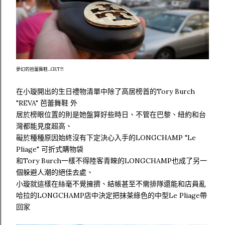
夢幻的芭蕾舞鞋...GET!!!
在小璇開出的生日禮物清單中除了高居榜首的Tory Burch
"REVA" 芭蕾舞鞋 外
居於榜眼位置的則是她盤算好些時日、不管在巴黎、紐約和台
灣都能見度超高、
礙於種種原因始終沒有下定決心入手的LONGCHAMP "Le
Pliage" 可折式購物袋
和Tory Burch一樣不得陸客青睞的LONGCHAMP也成了另一
個躲避人潮的絕佳去處、
小璇就這樣在絲毫不覺擁擠、結帳甚至不需排隊還能和店員亂
哈拉的LONGCHAMP店中決定把抹茶綠色的中型Le Pliage帶
回家