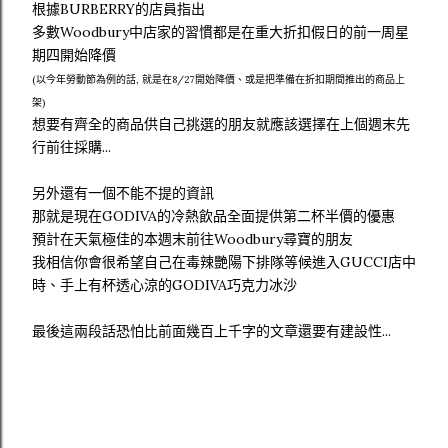
根據BURBERRY的店員指出
多數Woodbury中店家的習慣都是在重大折扣假日的前一周星
期四開始降價
(以今年勞動節為例的話, 就是在8/27開始降價、或是把準備在折扣期間推出的商品上
架)
想要有齊全的商品供自己挑選的朋友就應該選擇在上個週末先
行前往採購...
另外還有一個不能不提的資訊
那就是現在GODIVA的冷熱飲品全面提供第二杯半價的優惠
預計在天氣極佳的本週末前往Woodbury尋寶的朋友
我相信你會很希望自己在毒辣艷陽下排隊等候進入GUCCI店中
時、手上有杯透心涼的GODIVA巧克力冰沙
最後這兩段話恐怕比前面幾百上千字的文章還要有建設性...