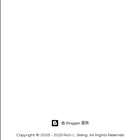
發
佈
留
言
由 Blogger 提供
Copyright © 2005 - 2025 Rich L. Wang. All Rights Reserved