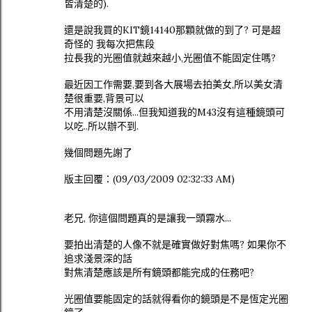
皆清楚的).
還是說我買的KIT鏡14140那顆就做的到了? 可是超
奇怪的 我每次把焦段
拉長我的光圈值就越來越小,光圈值不能固定住嗎?
最近因工作需要,要到各大展場去拍美女,所以美女清
楚很重要,背景可以
不用清楚沒關係...但我知道我的M43沒有這種鏡頭可
以吃..所以辦不到.
幾個問題先謝了
版主回覆：(09/03/2009 02:32:33 AM)
老兄, 你這個問題真的是讓我一頭霧水...
要拍出清楚的人像不就是確實做好對焦嗎? 如果你不
追求淺景深的話
對焦清楚應該是所有鏡頭都能完成的任務吧?
光圈值要能固定的話就得看你的鏡頭是不是恆定光圈