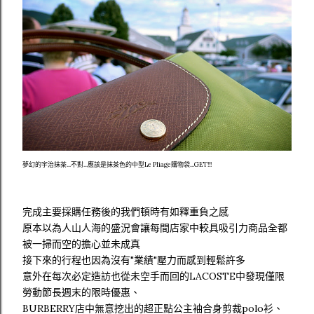
夢幻的宇治抹茶...不對...應該是抹茶色的中型Le Pliage購物袋...GET!!!
完成主要採購任務後的我們頓時有如釋重負之感
原本以為人山人海的盛況會讓每間店家中較具吸引力商品全都
被一掃而空的擔心並未成真
接下來的行程也因為沒有"業績"壓力而感到輕鬆許多
意外在每次必定造訪也從未空手而回的LACOSTE中發現僅限
勞動節長週末的限時優惠、
BURBERRY店中無意挖出的超正點公主袖合身剪裁polo衫、