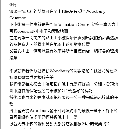
發車)
如果一切順利的話將可在早上11點左右抵達Woodbury
Common
下車後第一件事就是先到Information Center兌換一本內含上
百張coupon的小本子和索取地圖
在走向第一間商店的路上由小璇開始負責列出我們預計要造訪
的品牌商店、並找出其在地圖上的相對應位置
試著安排出一條可以最有效率將所有目標商店一網打盡的理想
路線
不過就算我們隨著造訪Woodbury的次數增加而試著藉經驗將
該路線微調成更接近完美
我們還是每次都會上演那種在晚上九點打烊前十分鐘、發現地
圖中還有幾個記號旁尚未被加註"已造訪"的標記
然後以跑百米的速度試圖把握最後一分一秒完成尚未達成的任
務
搭上當天從Woodbury發車回到紐約市的最後一班車、好不容
易回到紐約時多半已經將近晚上十一點
提著大包小包的戰利品到大部分店家都是24小時營業的K-