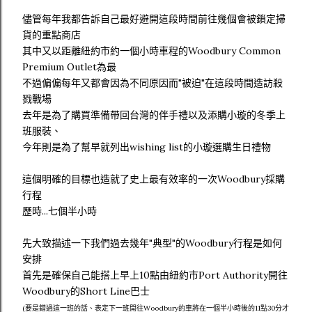
儘管每年我都告訴自己最好避開這段時間前往幾個會被鎖定掃
貨的重點商店
其中又以距離紐約市約一個小時車程的Woodbury Common
Premium Outlet為最
不過偏偏每年又都會因為不同原因而"被迫"在這段時間造訪殺
戮戰場
去年是為了購買準備帶回台灣的伴手禮以及添購小璇的冬季上
班服裝、
今年則是為了幫早就列出wishing list的小璇選購生日禮物
這個明確的目標也造就了史上最有效率的一次Woodbury採購
行程
歷時...七個半小時
先大致描述一下我們過去幾年"典型"的Woodbury行程是如何
安排
首先是確保自己能搭上早上10點由紐約市Port Authority開往
Woodbury的Short Line巴士
(要是錯過這一班的話、表定下一班開往Woodbury的車將在一個半小時後的11點30分才