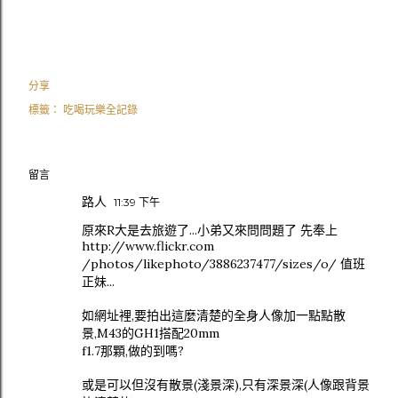
分享
標籤：
吃喝玩樂全記錄
留言
路人
11:39 下午
原來R大是去旅遊了...小弟又來問問題了 先奉上
http://www.flickr.com
/photos/likephoto/3886237477/sizes/o/ 值班
正妹...
如網址裡,要拍出這麼清楚的全身人像加一點點散
景,M43的GH1搭配20mm
f1.7那顆,做的到嗎?
或是可以但沒有散景(淺景深),只有深景深(人像跟背景