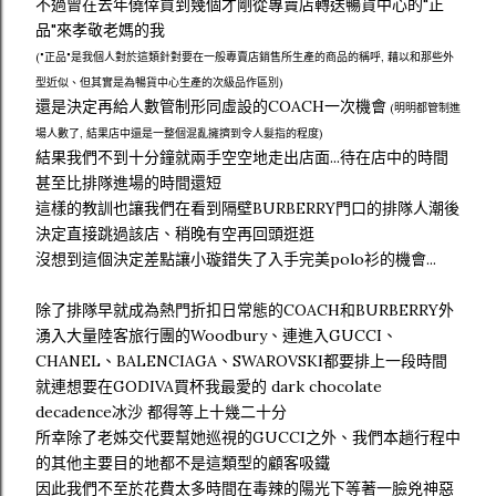
不過曾在去年僥倖買到幾個才剛從專賣店轉送暢貨中心的"正
品"來孝敬老媽的我
("正品"是我個人對於這類針對要在一般專賣店銷售所生產的商品的稱呼, 藉以和那些外
型近似、但其實是為暢貨中心生產的次級品作區別)
還是決定再給人數管制形同虛設的COACH一次機會
(明明都管制進
場人數了, 結果店中還是一整個混亂擁擠到令人髮指的程度)
結果我們不到十分鐘就兩手空空地走出店面...待在店中的時間
甚至比排隊進場的時間還短
這樣的教訓也讓我們在看到隔壁BURBERRY門口的排隊人潮後
決定直接跳過該店、稍晚有空再回頭逛逛
沒想到這個決定差點讓小璇錯失了入手完美polo衫的機會...
除了排隊早就成為熱門折扣日常態的COACH和BURBERRY外
湧入大量陸客旅行團的Woodbury、連進入GUCCI、
CHANEL、BALENCIAGA、SWAROVSKI都要排上一段時間
就連想要在GODIVA買杯我最愛的 dark chocolate
decadence冰沙 都得等上十幾二十分
所幸除了老姊交代要幫她巡視的GUCCI之外、我們本趟行程中
的其他主要目的地都不是這類型的顧客吸鐵
因此我們不至於花費太多時間在毒辣的陽光下等著一臉兇神惡