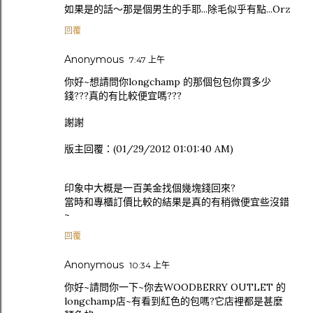
如果是的話～那是個男生的手耶...除毛似乎有點...Orz
回覆
Anonymous
7:47 上午
你好~想請問你longchamp 的那個包包你買多少
錢???真的有比較便宜嗎???
謝謝
版主回覆：(01/29/2012 01:01:40 AM)
印象中大概是一百美金找個幾塊錢回來?
當時和專櫃訂價比較的結果是真的有稍微便宜些沒錯
~
回覆
Anonymous
10:34 上午
你好~請問你一下~你去WOODBERRY OUTLET 的
longchamp店~有看到紅色的包嗎?它店裡都是甚麼