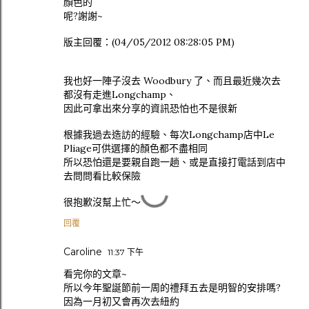
顏色的
呢?謝謝~
版主回覆：(04/05/2012 08:28:05 PM)
我也好一陣子沒去 Woodbury 了、而且最近幾次去
都沒有走進Longchamp、
因此可拿出來分享的資訊恐怕也不是很新
根據我過去造訪的經驗、每次Longchamp店中Le
Pliage可供選擇的顏色都不盡相同
所以恐怕還是要親自跑一趟、或是直接打電話到店中
去問問看比較保險
很抱歉沒幫上忙～
回覆
Caroline
11:37 下午
看完你的文章~
所以今年聖誕節前一周的禮拜五去是明智的安排嗎?
因為一月初又會再次去紐約