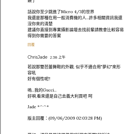
鏡了
話說你至少跳進了Micro 4/3的世界
我還是那種在用一般消費機的人...許多相關資訊我還
沒你來的清楚
建議你直接到專業攝影論壇去找前輩請教會比較容易
得到你需要的答案
回覆
ChrisJade
2:38 上午
若說那雙芭蕾舞鞋的外觀, 似乎不適合用"夢幻"來形
容吼
好有個性呢!!
嗚...我的Gucci...
好唄,看來還是自己去義大利買吧 呵
Jade *^^*
版主回覆：(09/06/2009 02:03:28 PM)