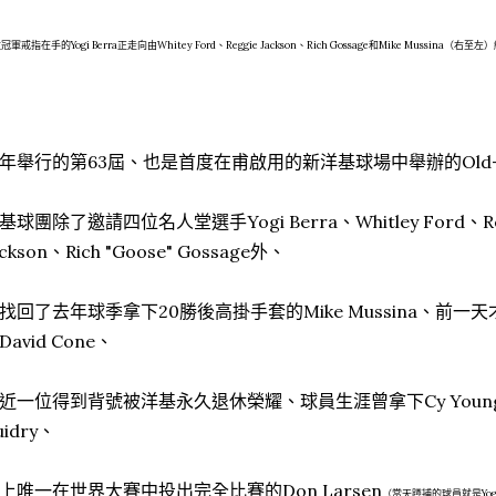
冠軍戒指在手的Yogi Berra正走向由Whitey Ford、Reggie Jackson、Rich Gossage和Mike Mussina
年舉行的第63屆、也是首度在甫啟用的新洋基球場中舉辦的Old-Ti
基球團除了邀請四位名人堂選手Yogi Berra、Whitley Ford、Reggi
ackson、Rich "Goose" Gossage外、
找回了去年球季拿下20勝後高掛手套的Mike Mussina、前一
David Cone、
近一位得到背號被洋基永久退休榮耀、球員生涯曾拿下Cy Youn
uidry、
上唯一在世界大賽中投出完全比賽的Don Larsen
（當天蹲捕的球員就是Yogi 