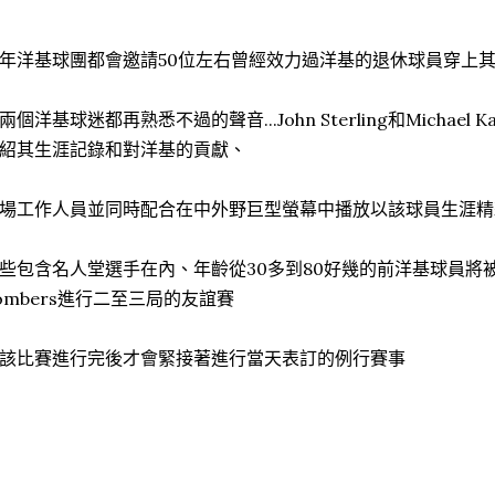
年洋基球團都會邀請50位左右曾經效力過洋基的退休球員穿上
兩個洋基球迷都再熟悉不過的聲音...John Sterling和Michae
紹其生涯記錄和對洋基的貢獻、
場工作人員並同時配合在中外野巨型螢幕中播放以該球員生涯精彩
些包含名人堂選手在內、年齡從30多到80好幾的前洋基球員將被分成兩
ombers進行二至三局的友誼賽
該比賽進行完後才會緊接著進行當天表訂的例行賽事