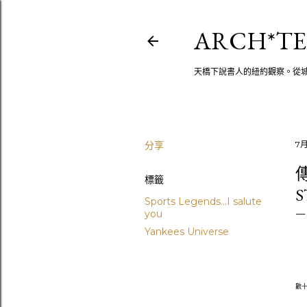
ARCH*TE
天橋下說書人的紐約觀察。從
分享
7月
傳
標籤
S
Sports Legends...I salute
you
Yankees Universe
數