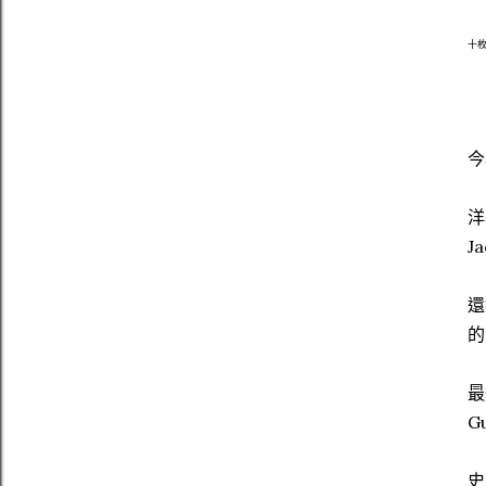
十枚
今
洋
J
還
的
最
G
史