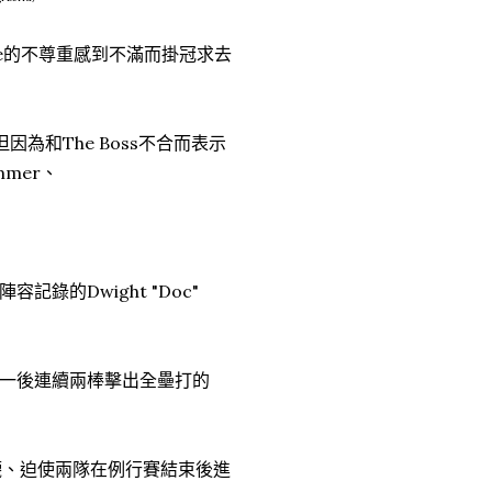
orre的不尊重感到不滿而掛冠求去
、但因為和The Boss不合而表示
mmer、
的Dwight "Doc"
一後連續兩棒擊出全壘打的
襪、迫使兩隊在例行賽結束後進