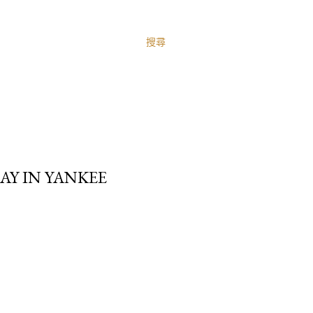
搜尋
Y IN YANKEE