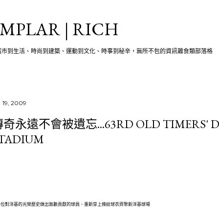
跳至主要內容
MPLAR | RICH
城市到生活、時尚到建築、運動到文化、時事到秘辛，無所不包的資訊雜食類部落格
 19, 2009
奇永遠不會被遺忘...63RD OLD TIMERS' DA
TADIUM
十位對洋基的光榮歷史做出無數貢獻的球員、重新穿上條紋球衣齊聚新洋基球場