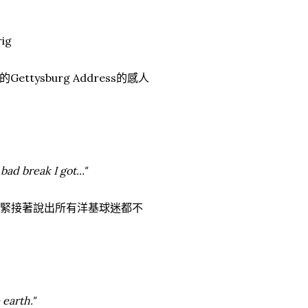
ig
tysburg Address的感人
ad break I got..."
..緊接著說出所有洋基球迷都不
 earth."