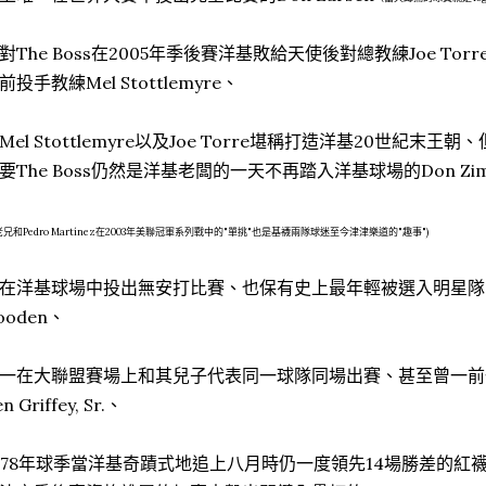
對The Boss在2005年季後賽洋基敗給天使後對總教練Joe T
前投手教練Mel Stottlemyre、
Mel Stottlemyre以及Joe Torre堪稱打造洋基20世紀末王朝
要The Boss仍然是洋基老闆的一天不再踏入洋基球場的Don Zi
老兄和Pedro Martínez在2003年美聯冠軍系列戰中的"單挑"也是基襪兩隊球迷至今津津樂道的"趣事")
在洋基球場中投出無安打比賽、也保有史上最年輕被選入明星隊陣容記錄
ooden、
一在大聯盟賽場上和其兒子代表同一球隊同場出賽、甚至曾一前
n Griffey, Sr.、
978年球季當洋基奇蹟式地追上八月時仍一度領先14場勝差的紅