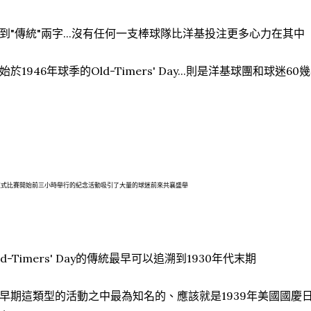
到"傳統"兩字...沒有任何一支棒球隊比洋基投注更多心力在其中
始於1946年球季的Old-Timers' Day...則是洋基球團和球
正式比賽開始前三小時舉行的紀念活動吸引了大量的球迷前來共襄盛舉
ld-Timers' Day的傳統最早可以追溯到1930年代末期
早期這類型的活動之中最為知名的、應該就是1939年美國國慶日