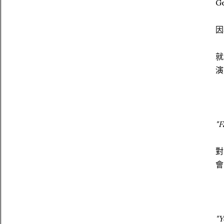
Ge
因
就
演
"F
對
會
"Y