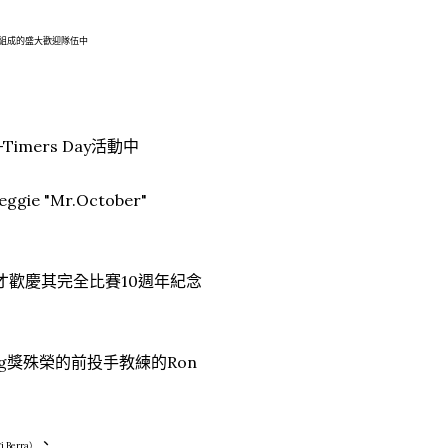
（右至左）組成的盛大歡迎隊伍中
mers Day活動中
e "Mr.October"
天才歡慶其完全比賽10週年紀念
g獎殊榮的前投手教練的Ron
、
Berra）