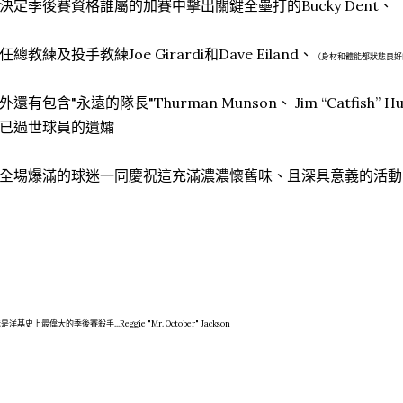
決定季後賽資格誰屬的加賽中擊出關鍵全壘打的Bucky Dent、
任總教練及投手教練Joe Girardi和Dave Eiland、
（身材和體能都狀態良好的
外還有包含"永遠的隊長"Thurman Munson、 Jim “Catfish” H
已過世球員的遺孀
全場爆滿的球迷一同慶祝這充滿濃濃懷舊味、且深具意義的活動
是洋基史上最偉大的季後賽殺手...Reggie "Mr. October" Jackson