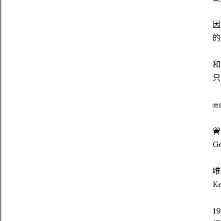
因
的
和
只
(他
曾
G
唯
Ke
1