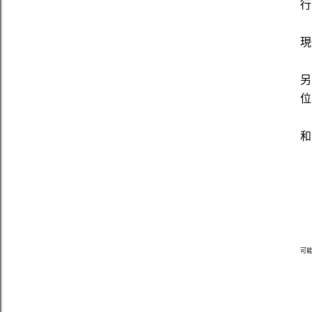
行
現
另
位
和
可能