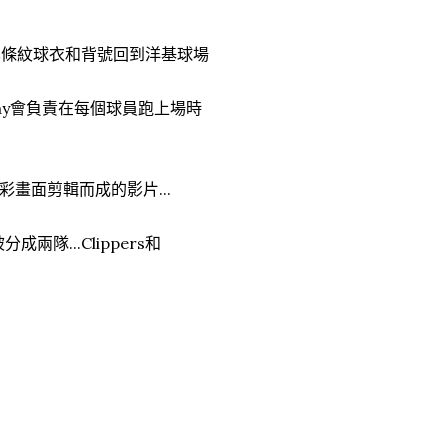
其條紋球衣和背號回到洋基球場
l Kay會負責在每個球員跑上場時
畫面剪輯而成的影片...
隊...Clippers和