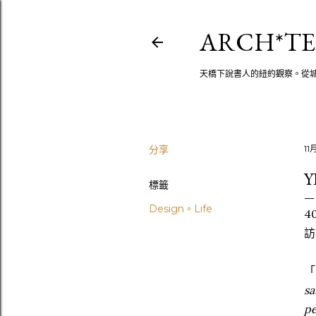
ARCH*TE
天橋下說書人的紐約觀察。從
分享
11
Y
標籤
Design。Life
4
訪
「
sa
pe