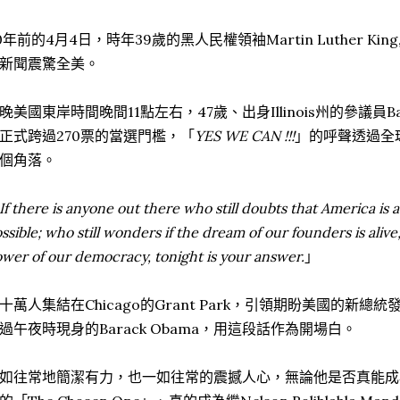
0年前的4月4日，時年39歲的黑人民權領袖Martin Luther King
新聞震驚全美。
晚美國東岸時間晚間11點左右，47歲、出身Illinois州的參議員Ba
正式跨過270票的當選門檻，「
YES WE CAN !!!
」的呼聲透過全
個角落。
If there is anyone out there who still doubts that America is 
ssible; who still wonders if the dream of our founders is alive
wer of our democracy, tonight is your answer.
」
十萬人集結在Chicago的Grant Park，引領期盼美國的新
過午夜時現身的Barack Obama，用這段話作為開場白。
如往常地簡潔有力，也一如往常的震撼人心，無論他是否真能成