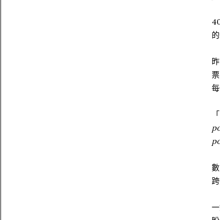
4
的
昨
票
每
「
po
po
數
跨
一