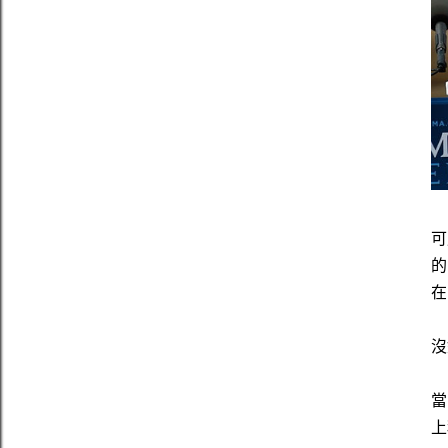
可
的
在
沒
當
上