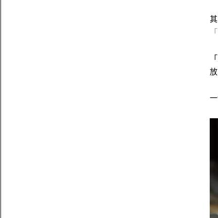
其
「
「
放
一