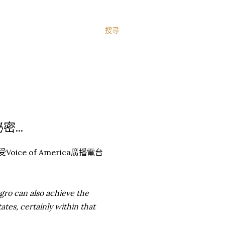
搜尋
密...
Voice of America廣播電台
egro can also achieve the
ates, certainly within that