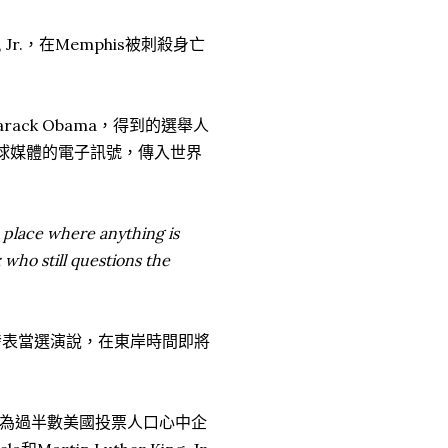
, Jr.，在Memphis被刺殺身亡
rack Obama，得到的選舉人
球媒體的電子訊號，傳入世界
a place where anything is
; who still questions the
總統發表當選演說，在東岸時間即將
為過半數美國投票人口心中企