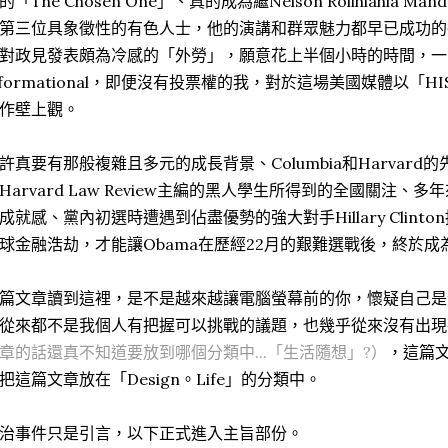
的「The Chosen One」、真的成為繼Nelson Rolihlahla Mandela和
第三位具象徵性的有色人士，他的演講和群眾魅力都早已成功的
對政見發表頗為冷感的「外勞」，願意花上半個小時的時間，一
nformational，即便沒有投票權的我，對於這場美國媒體以「H
作壁上觀。
許真要有那般複雜且多元的成長背景、Columbia和Harvar
Harvard Law Review主編的黑人學生所得到的全國關注
成就感、黨內初選時遭遇到佔盡優勢的強大對手Hillary Clin
球金融浩劫，才能讓Obama在歷經22月的艱難選戰後，終於成
篇文章讀到這裡，是不是越來越讓電腦螢幕前的你，懷疑自己是
從來都不是我個人有把握可以挑戰的議題，也幾乎從來沒有出現在arc
章的話還真不知道要放到哪個分類中...「生活隨想」?）
，這篇
把這篇文章放在「Design。Life」的分類中。
治事件只是引言，以下正式進入主旨部份。