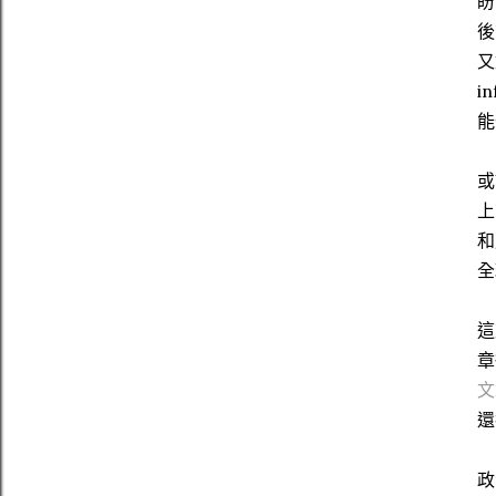
盼
後
又
i
能
或
上
和
全
這
章
文
還
政