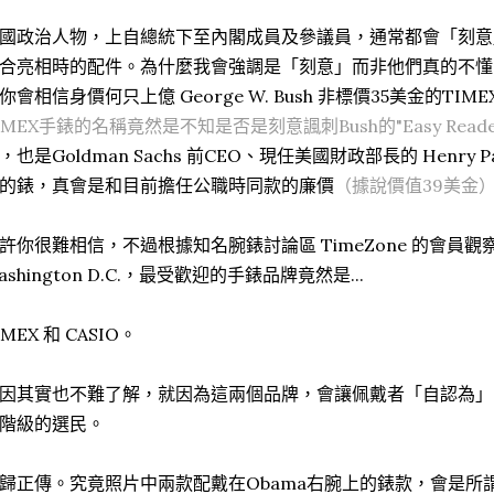
國政治人物，上自總統下至內閣成員及參議員，通常都會「刻意
合亮相時的配件。為什麼我會強調是「刻意」而非他們真的不懂
你會相信身價何只上億 George W. Bush 非標價35美金的TIM
IMEX手錶的名稱竟然是不知是否是刻意諷刺Bush的"Easy Reade
，也是Goldman Sachs 前CEO、現任美國財政部長的 Henry
的錶，真會是和目前擔任公職時同款的廉價
（據說價值39美金
許你很難相信，不過根據知名腕錶討論區 TimeZone 的會員觀察
ashington D.C.，最受歡迎的手錶品牌竟然是...
IMEX 和 CASIO。
因其實也不難了解，就因為這兩個品牌，會讓佩戴者「自認為」
階級的選民。
歸正傳。究竟照片中兩款配戴在Obama右腕上的錶款，會是所