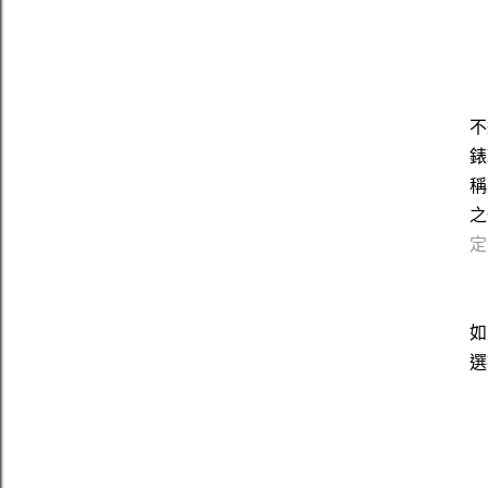
不
錶
稱
之
定
如
選