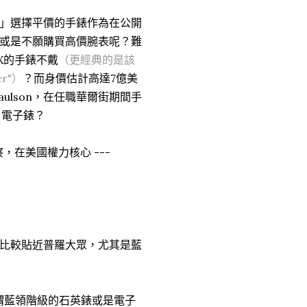
」選擇平價的手錶作為在公開
或是不願購買高價腕表呢？難
EX的手錶不戴
（更經典的是該
r"）
？而身價估計高達7億美
 Paulson，在任職華爾街期間手
）
電子錶？
，在美國權力核心 ---
比較貼近普羅大眾，尤其是藍
謂藍領階級的石英錶或是電子