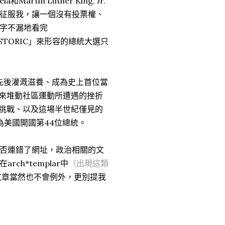
Martin Luther King, Jr.
征服我，讓一個沒有投票權、
字不漏地看完
ISTORIC」來形容的總統大選只
d的先後灌溉滋養、成為史上首位當
、多年來堆動社區運動所遭遇的挫折
ton挑戰、以及這場半世紀僅見的
為美國開國第44位總統。
否連錯了網址，政治相關的文
h*templar中
（出現這類
文章當然也不會例外，更別提我