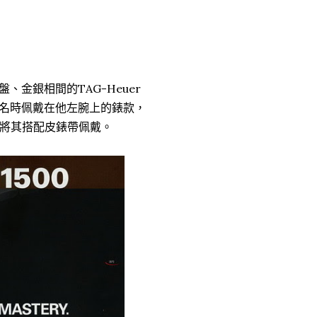
、金銀相間的TAG-Heuer
幫民眾簽名時佩戴在他左腕上的錶款，
擇將其搭配皮錶帶佩戴。