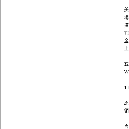
美
場
道
T
金
上
或
W
T
原
領
言