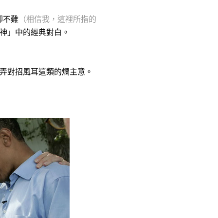
卻不難
（相信我，
這裡所指的
神」中的經典對白。
弄對招風耳這類的爛主意。