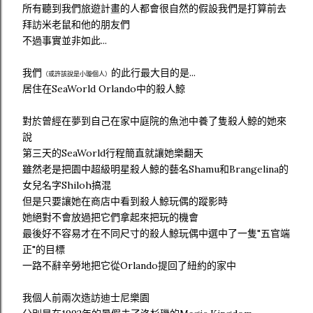
所有聽到我們旅遊計畫的人都會很自然的假設我們是打算前去
拜訪米老鼠和他的朋友們
不過事實並非如此...
我們
的此行最大目的是...
（或許該說是小璇個人）
居住在SeaWorld Orlando中的殺人鯨
對於曾經在夢到自己在家中庭院的魚池中養了隻殺人鯨的她來
說
第三天的SeaWorld行程簡直就讓她樂翻天
雖然老是把園中超級明星殺人鯨的藝名Shamu和Brangelina的
女兒名字Shiloh搞混
但是只要讓她在商店中看到殺人鯨玩偶的蹤影時
她絕對不會放過把它們拿起來把玩的機會
最後好不容易才在不同尺寸的殺人鯨玩偶中選中了一隻"五官端
正"的目標
一路不辭辛勞地把它從Orlando提回了紐約的家中
我個人前兩次造訪迪士尼樂園