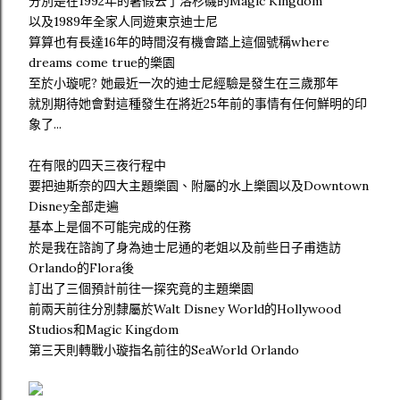
分別是在1992年的暑假去了洛杉磯的Magic Kingdom
以及1989年全家人同遊東京迪士尼
算算也有長達16年的時間沒有機會踏上這個號稱where
dreams come true的樂園
至於小璇呢? 她最近一次的迪士尼經驗是發生在三歲那年
就別期待她會對這種發生在將近25年前的事情有任何鮮明的印
象了...
在有限的四天三夜行程中
要把迪斯奈的四大主題樂園、附屬的水上樂園以及Downtown
Disney全部走遍
基本上是個不可能完成的任務
於是我在諮詢了身為迪士尼通的老姐以及前些日子甫造訪
Orlando的Flora後
訂出了三個預計前往一探究竟的主題樂園
前兩天前往分別隸屬於Walt Disney World的Hollywood
Studios和Magic Kingdom
第三天則轉戰小璇指名前往的SeaWorld Orlando