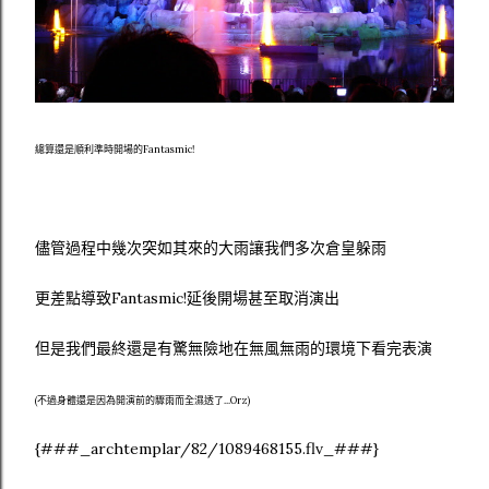
總算還是順利準時開場的Fantasmic!
儘管過程中幾次突如其來的大雨讓我們多次倉皇躲雨
更差點導致Fantasmic!延後開場甚至取消演出
但是我們最終還是有驚無險地在無風無雨的環境下看完表演
(不過身體還是因為開演前的驟雨而全濕透了...Orz)
{###_archtemplar/82/1089468155.flv_###}