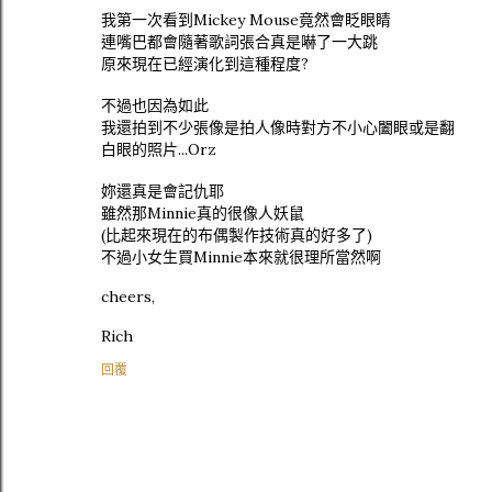
我第一次看到Mickey Mouse竟然會眨眼睛
連嘴巴都會隨著歌詞張合真是嚇了一大跳
原來現在已經演化到這種程度?
不過也因為如此
我還拍到不少張像是拍人像時對方不小心闔眼或是翻
白眼的照片...Orz
妳還真是會記仇耶
雖然那Minnie真的很像人妖鼠
(比起來現在的布偶製作技術真的好多了)
不過小女生買Minnie本來就很理所當然啊
cheers,
Rich
回覆