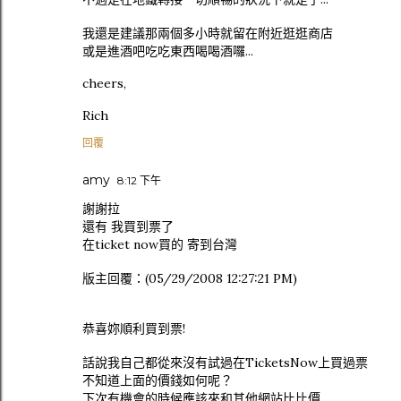
我還是建議那兩個多小時就留在附近逛逛商店
或是進酒吧吃吃東西喝喝酒囉...
cheers,
Rich
回覆
amy
8:12 下午
謝謝拉
還有 我買到票了
在ticket now買的 寄到台灣
版主回覆：(05/29/2008 12:27:21 PM)
恭喜妳順利買到票!
話說我自己都從來沒有試過在TicketsNow上買過票
不知道上面的價錢如何呢？
下次有機會的時候應該來和其他網站比比價...