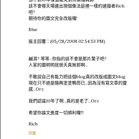
該不會哪天場邊出現個像法庭裡一樣的速描者Rich
吧?
期待你的圖文完全改版囉!
Blue
版主回覆：(05/28/2008 02:54:53 PM)
鹹濕? 等等...你指的該不會是那片葉子吧?
人家的圖明明就很天真無邪啊...
不敢說自己有能力把這個blog真的改版成圖文blog
現在只不過是隨興塗塗鴨而已...因為沒有寫文章的靈
感...Orz
我們認識10年了啊...真的是老了...Orz
希望你論文進度一切順利囉!!!
Rich
回覆