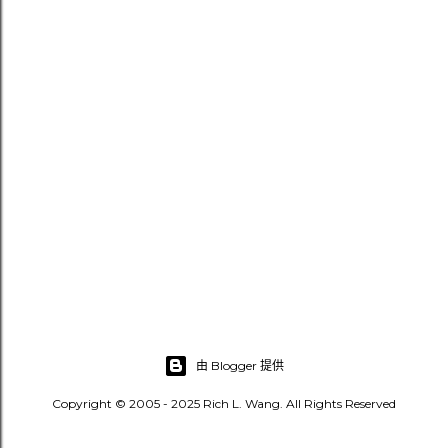
發
佈
留
言
由 Blogger 提供
Copyright © 2005 - 2025 Rich L. Wang. All Rights Reserved