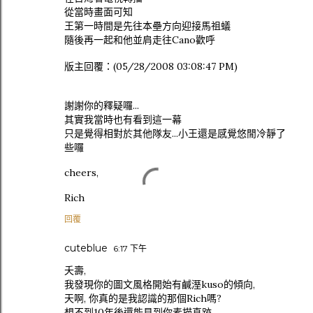
從當時畫面可知
王第一時間是先往本壘方向迎接馬祖蟻
隨後再一起和他並肩走往Cano歡呼
版主回覆：(05/28/2008 03:08:47 PM)
謝謝你的釋疑囉...
其實我當時也有看到這一幕
只是覺得相對於其他隊友...小王還是感覺悠閒冷靜了
些囉
cheers,
Rich
回覆
cuteblue
6:17 下午
夭壽,
我發現你的圖文風格開始有鹹溼kuso的傾向,
天啊, 你真的是我認識的那個Rich嗎?
想不到10年後還能見到你素描真跡