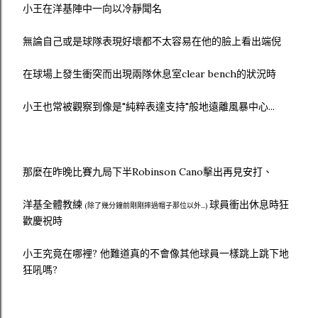
小王在洋基陣中一向以冷靜聞名
無論自己或是球隊表現好壞都不太容易在他的臉上看出端倪
在球場上發生衝突而出現兩隊休息室clear bench的狀況時
小王也常被觀察到像是"純粹表達支持"般地遠離風暴中心...
那麼在昨晚比賽九局下半Robinson Cano擊出再見安打、
洋基全體教練
球員衝出休息時狂
(除了幾分鐘前剛剛摔過帽子那位以外...)
歡慶祝時
小王究竟在哪裡? 他難道真的不會像其他球員一樣跳上跳下地
狂吼嗎?