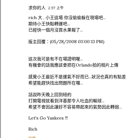
求你的人
2:37 上午
rich 大 , 小王這場 你沒偷偷躲在現場吧...
期待小王快點轉運吧...
已經快一個月沒買水果報了...
版主回覆：(05/28/2008 03:00:13 PM)
這次我可是有不在場證明喔...
有機會的話我應該會把在Orlando拍的相片上傳
感覺小王最近不是運氣不好而已...狀況也真的有點差
希望能趕快找出問題所在囉...
話說昨天晚上回到紐約
打開電視就看到洋基那令人吐血的輸球...
希望不會因此讓好不容易帶起來的氣勢因此轉弱...
Let's Go Yankees !!!
Rich