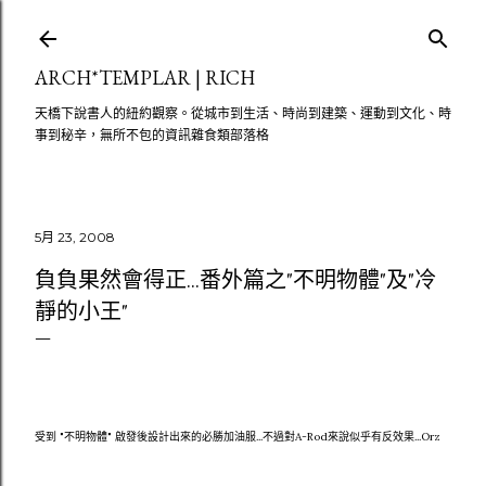
跳至主要內容
ARCH*TEMPLAR | RICH
天橋下說書人的紐約觀察。從城市到生活、時尚到建築、運動到文化、時
事到秘辛，無所不包的資訊雜食類部落格
5月 23, 2008
負負果然會得正...番外篇之"不明物體"及"冷
靜的小王"
受到 "不明物體" 啟發後設計出來的必勝加油服...不過對A-Rod來說似乎有反效果...Orz