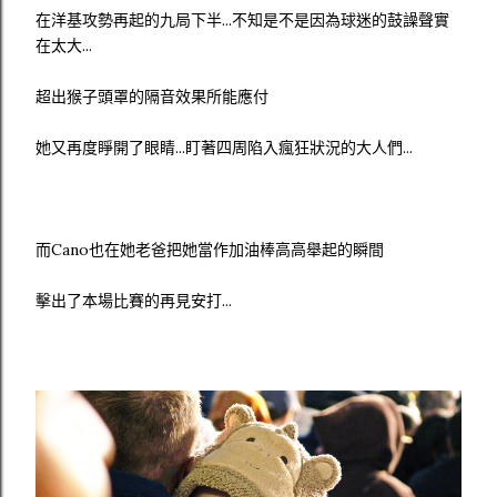
在洋基攻勢再起的九局下半...不知是不是因為球迷的鼓譟聲實
在太大...
超出猴子頭罩的隔音效果所能應付
她又再度睜開了眼睛...盯著四周陷入瘋狂狀況的大人們...
而Cano也在她老爸把她當作加油棒高高舉起的瞬間
擊出了本場比賽的再見安打...