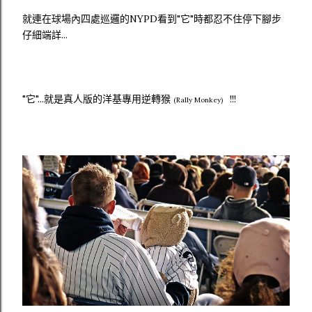
就連在球場內四處巡邏的NYPD看到"它"時都忍不住停下腳步
仔細端詳...
"它"...就是真人版的洋基專用逆轉猴
!!!
(Rally Monkey)