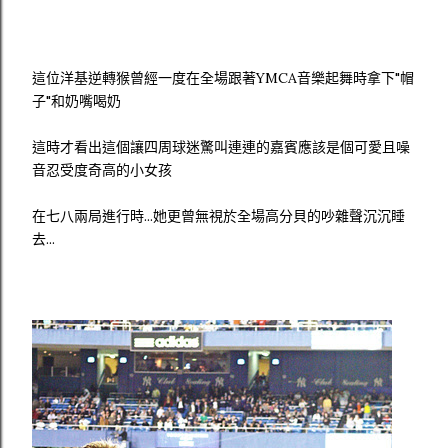
這位洋基逆轉猴曾經一度在全場跟著YMCA音樂起舞時拿下"帽
子"和奶嘴喝奶
這時才看出這個讓四周球迷驚叫連連的嘉賓應該是個可愛且噪
音忍受度奇高的小女孩
在七八兩局進行時...她更曾無視於全場高分貝的吵雜聲沉沉睡
去...