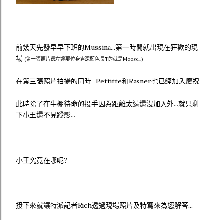
前幾天先發早早下班的Mussina...第一時間就出現在狂歡的現
場
(第一張照片最左邊那位身穿深藍色長T的就是Moose...)
在第三張照片拍攝的同時...Pettitte和Rasner也已經加入慶祝...
此時除了在牛棚待命的投手因為距離太遠還沒加入外...就只剩
下小王還不見蹤影...
小王究竟在哪呢?
接下來就讓特派記者Rich透過現場照片及特寫來為您解答...