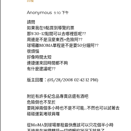
回覆
Anonymous
9:10 下午
請問
如果我在9點買到導覽的票
那9:30-12點間可以去哪裡逛呢??
周邊是不是沒麼東西+危險阿??
球場離MOMA單程是不是要50分鐘阿??
很煩惱
好像時間太短
連捷運來回時間都不夠
有什麼建議呢??
版主回覆：(05/28/2008 02:42:12 PM)
附近有許多紀念品專賣店還有酒吧
危險倒也不至於
要耗掉兩個多小時也不是不可能...不然也可以試著去
碰碰運氣堵球員囉
從MoMA到球場單程最快應該可以只花個半小時
不過是在地鐵轉接一切順暢的狀況下就是了...