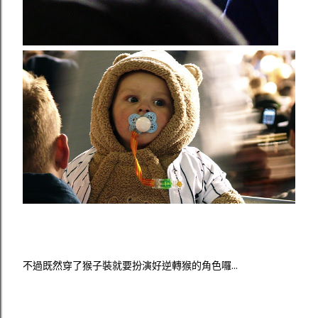
不過既然穿了猴子裝就要扮演好逆轉猴的角色囉...