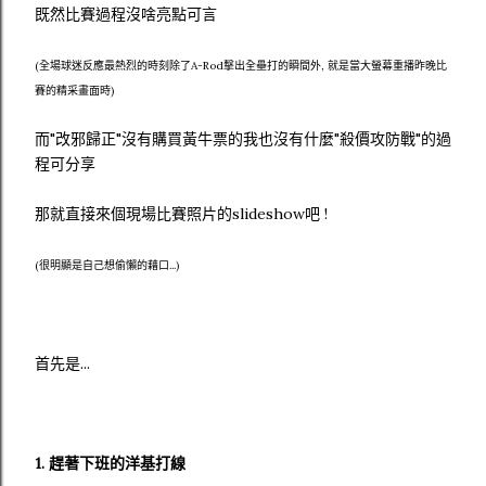
既然比賽過程沒啥亮點可言
(全場球迷反應最熱烈的時刻除了A-Rod擊出全壘打的瞬間外, 就是當大螢幕重播昨晚比
賽的精采畫面時)
而"改邪歸正"沒有購買黃牛票的我也沒有什麼"殺價攻防戰"的過
程可分享
那就直接來個現場比賽照片的slideshow吧 !
(很明顯是自己想偷懶的藉口...)
首先是...
1. 趕著下班的洋基打線