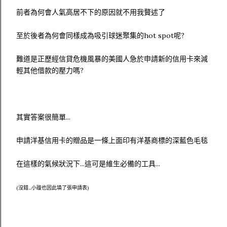
前者為何會人氣高居不下的原因就不用我贅述了
至於後者為何會同樣成為吸引球迷聚集的hot spot呢?
難道是正歷經信貸危機風暴的美國人急於申請新的信用卡來減
輕其他借款的壓力嗎?
其實答案很簡單...
申請洋基信用卡的贈品是一條上面印有洋基商標的深藍色毛毯
在這樣的氣候狀況下...這可是維生必備的工具...
(沒錯...小璇也因此填了張申請表)