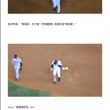
松井秀喜: " "娶某前、生子後" 才會強運啦...我現在是"娶某後"... "
Jeter: "偷跑被抓包...Orz"