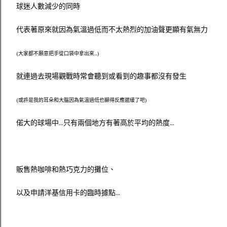
球迷人數減少的同時
代表著原來就因為氣溫過低而不太熱烈的加油聲更顯有氣無力
(大家都不願意把手從口袋中拿出來...)
就連過去現場觀戰時常會聽到或看到的趣事都沒有發生
(或許是我的耳朵和大腦因為氣溫過低也顯得反應遲緩了吧)
偌大的球場中...只有兩個地方有著高於平均的熱度...
販售熱咖啡和熱巧克力的攤位、
以及申請洋基信用卡的臨時據點...