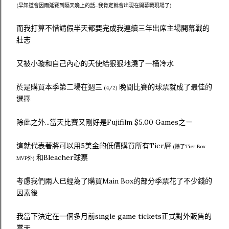
(早知道會因雨延賽到隔天晚上的話...我肯定就會出現在開幕戰現場了)
而我打算不惜請假半天都要完成我連續三年出席主場開幕戰的
壯志
又被小璇和自己內心的天使給狠狠地澆了一桶冷水
於是購買本季第二場在週三
晚間比賽的球票就成了最佳的
(4/2)
選擇
除此之外...當天比賽又剛好是Fujifilm $5.00 Games之ㄧ
這就代表著將可以用5美金的低價購買所有Tier層
(除了Tier Box
和Bleacher球票
MVP外)
考慮我們兩人已經為了購買Main Box的部分季票花了不少錢的
因素後
我當下決定在一個多月前single game tickets正式對外販售的
當天