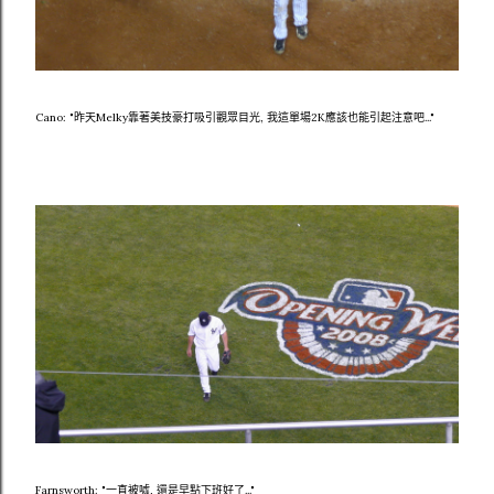
Cano: "昨天Melky靠著美技豪打吸引觀眾目光, 我這單場2K應該也能引起注意吧..."
Farnsworth: "一直被噓, 還是早點下班好了..."