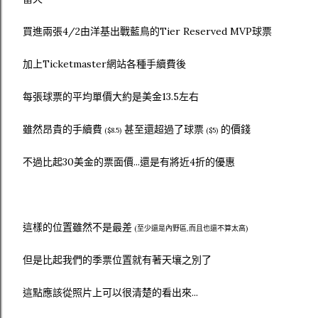
買進兩張4/2由洋基出戰藍鳥的Tier Reserved MVP球票
加上Ticketmaster網站各種手續費後
每張球票的平均單價大約是美金13.5左右
雖然昂貴的手續費
甚至還超過了球票
的價錢
($8.5)
($5)
不過比起30美金的票面價...還是有將近4折的優惠
這樣的位置雖然不是最差
(至少還是內野區,而且也還不算太高)
但是比起我們的季票位置就有著天壤之別了
這點應該從照片上可以很清楚的看出來...