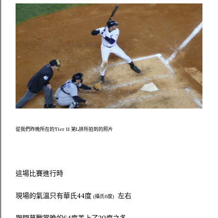
從我們昨晚所在的Tier 11 第L排所拍到的照片
這場比賽進行時
現場的氣溫只有華氏44度
左右
(攝氏6度)
跟開幕戰當晚的64度差上了20度之多