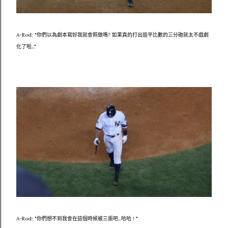
A-Rod: "你們以為劇本寫好我就會照做嗎? 如果真的打出追平比數的三分砲就太不戲劇
化了啦..."
A-Rod: "你們想不到我會在這個時候被三振吧...哈哈 ! "