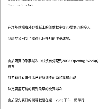
House that Jeter Built
在洋基球場右外野看版上的倒數數字從80變為79的今天
我終於又回到了暌違七個多月的洋基球場...
由於購買的季票場次中並沒有分配到2008 Opening Week的
球票
對無球可看這件事已經感到不耐煩的我和小璇
決定要盡可能的買到最早的比賽場次
由於原先表訂的開幕戰是在週一
下午一點舉行
(3/31)