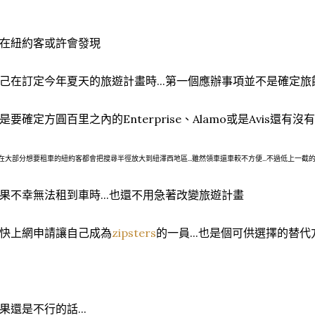
在紐約客或許會發現
己在訂定今年夏天的旅遊計畫時...第一個應辦事項並不是確定
是要確定方圓百里之內的Enterprise、Alamo或是Avis還有
現在大部分想要租車的紐約客都會把搜尋半徑放大到紐澤西地區...雖然領車還車較不方便...不過低上一截
果不幸無法租到車時...也還不用急著改變旅遊計畫
快上網申請讓自己成為
zipsters
的一員...也是個可供選擇的替代
果還是不行的話...