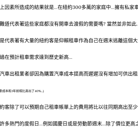
上因素所造成的結果就是...在紐約300多萬的家庭中...擁有私
難道代表著這些家庭都沒有開車去渡假的需要嗎? 當然並非如此..
是代表著有大量的紐約客是仰賴租車作為自己在週末逃離這個大
過在預計租車需求達到歷史新高...
汽車出租業者卻因為購置汽車成本提高而遲遲沒有增加可供出租
車成本和3年前相比高出了40%...)
約客除了可以預期自己租車帳單上的費用將比以往同期高出至少
許多熱門的度假日...例如國慶日或是勞動節週末...除了價位更高之