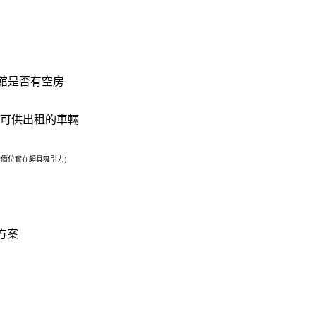
旅館是否有空房
沒有可供出租的車輛
的價位實在頗具吸引力)
方案