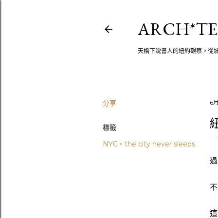
ARCH*TE
天橋下說書人的紐約觀察。從
分享
6月
標籤
NYC。the city never sleeps
過
不
這代