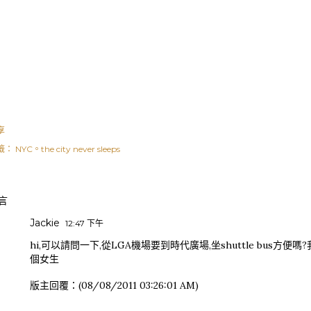
享
籤：
NYC。the city never sleeps
言
Jackie
12:47 下午
hi,可以請問一下,從LGA機場要到時代廣場,坐shuttle bus方
個女生
版主回覆：(08/08/2011 03:26:01 AM)