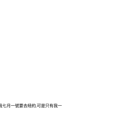
便嗎?我七月一號要去紐約,可是只有我一