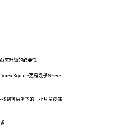
亟需升級的必要性
s Square更是幾乎NYer-
就連要找到可供坐下的一小片草皮都
難求