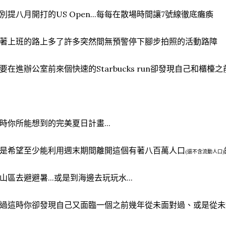
別提八月開打的US Open...每每在散場時間讓7號線徹底癱瘓
著上班的路上多了許多突然間無預警停下腳步拍照的活動路障
要在進辦公室前來個快速的Starbucks run卻發現自己和櫃檯
時你所能想到的完美夏日計畫...
是希望至少能利用週末期間離開這個有著八百萬人口
(還不含流動人口)
山區去避避暑...或是到海邊去玩玩水...
過這時你卻發現自己又面臨一個之前幾年從未面對過、或是從未如