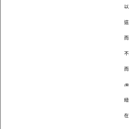
以
這
而
不
而
(購
紐
在