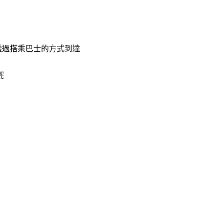
h也都可以透過搭乘巴士的方式到達
灑