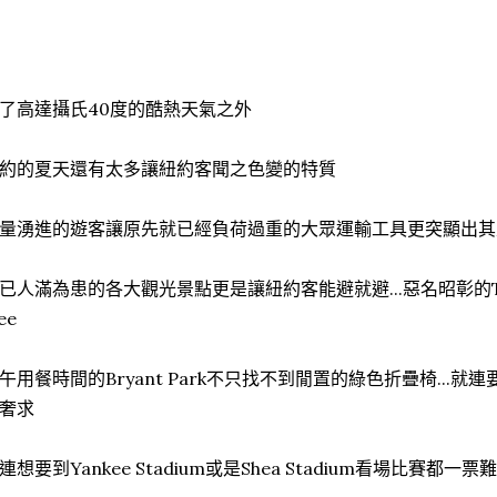
了高達攝氏40度的酷熱天氣之外
約的夏天還有太多讓紐約客聞之色變的特質
量湧進的遊客讓原先就已經負荷過重的大眾運輸工具更突顯出其
已人滿為患的各大觀光景點更是讓紐約客能避就避...惡名昭彰的Time
ee
午用餐時間的Bryant Park不只找不到閒置的綠色折疊椅...
奢求
連想要到Yankee Stadium或是Shea Stadium看場比賽都一票