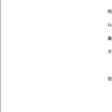
紐
H
雖
不
但