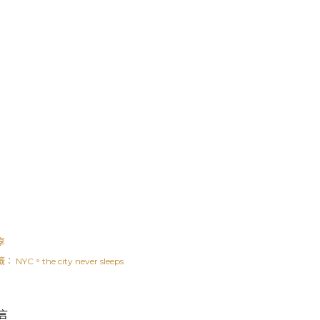
享
籤：
NYC。the city never sleeps
言