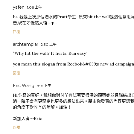
yafen
1:06 上午
ha..我是上次那個潛水的Pratt學生...原來hit the wall是這個意思
告,現在才恍然大悟....:p...
回覆
archtemplar
2:30 上午
“Why hit the wall? It hurts. Run easy.”
you mean this slogan from Reebok&#039;s new ad campaign
回覆
Eric Wang
8:15 下午
Hi,你寫的真好。我想你對ＮＹ有試著要很深的觀察她並且歸結出
過一陣子會有更堅定也更多的想法出來。藉由你發表的內容更讓
的角度下對ＮＹ的瞭解。加油！
新加入者～Eric
回覆