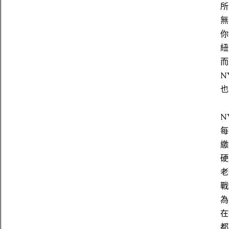
所
無
你
紐
而
N
也
N
每
繳
硬
老
戰
為
在
都