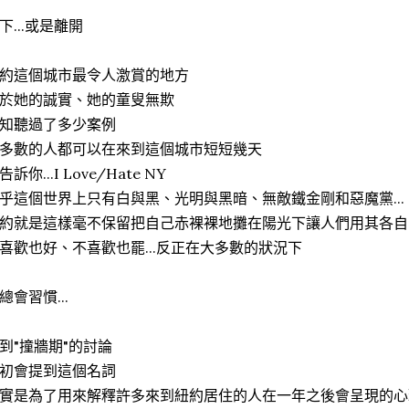
下...或是離開
約這個城市最令人激賞的地方
於她的誠實、她的童叟無欺
知聽過了多少案例
多數的人都可以在來到這個城市短短幾天
告訴你...I Love/Hate NY
乎這個世界上只有白與黑、光明與黑暗、無敵鐵金剛和惡魔黨...
約就是這樣毫不保留把自己赤裸裸地攤在陽光下讓人們用其各自
喜歡也好、不喜歡也罷...反正在大多數的狀況下
總會習慣...
到"撞牆期"的討論
初會提到這個名詞
實是為了用來解釋許多來到紐約居住的人在一年之後會呈現的心