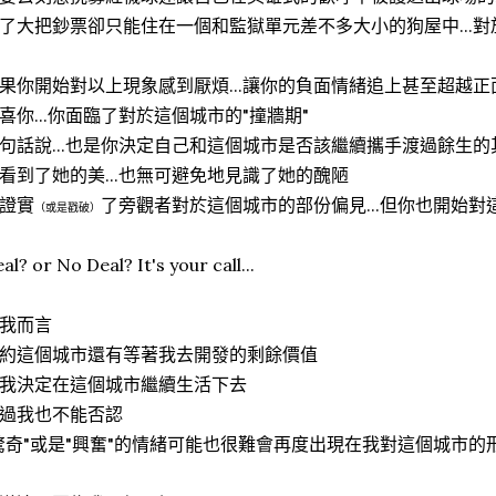
了大把鈔票卻只能住在一個和監獄單元差不多大小的狗屋中...
果你開始對以上現象感到厭煩...讓你的負面情緒追上甚至超越正
喜你...你面臨了對於這個城市的"撞牆期"
句話說...也是你決定自己和這個城市是否該繼續攜手渡過餘生
看到了她的美...也無可避免地見識了她的醜陋
證實
了旁觀者對於這個城市的部份偏見...但你也開始
（或是戳破）
al? or No Deal? It's your call...
我而言
約這個城市還有等著我去開發的剩餘價值
我決定在這個城市繼續生活下去
過我也不能否認
驚奇"或是"興奮"的情緒可能也很難會再度出現在我對這個城市的