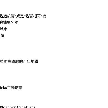
名過於實"或是"名實相符"後
的抽象名詞
城市
愉快
並更換路線的百年地鐵
cks主場球票
er Creatures