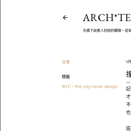
ARCH*TE
天橋下說書人的紐約觀察。從
分享
5月
撞
標籤
NYC。the city never sleeps
記
才
不
也
這