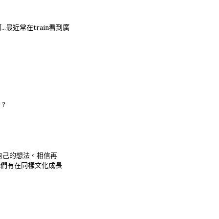
阿...最近常在train看到廣
 ?
自己的想法。相信再
我們有在同樣文化成長