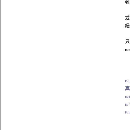
難
或
紐
只
but
Rel
真
By 
By
Pub