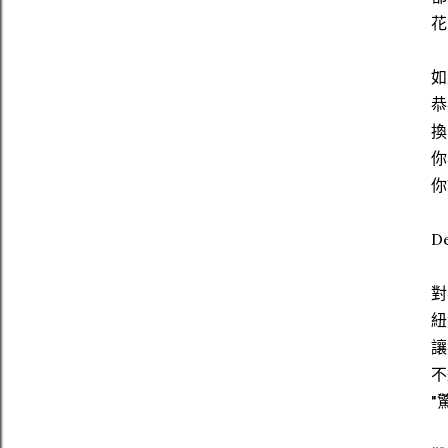
花
如
恭
換
你
你
De
對
紐
讓
不
"