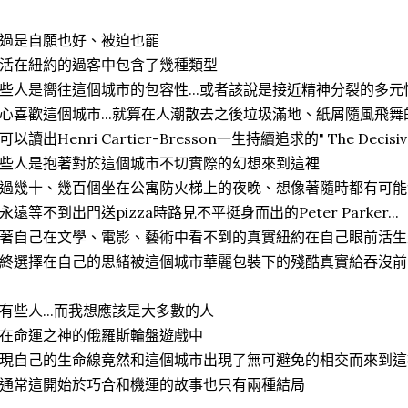
過是自願也好、被迫也罷
活在紐約的過客中包含了幾種類型
些人是嚮往這個城市的包容性...或者該說是接近精神分裂的多元性而踏
心喜歡這個城市...就算在人潮散去之後垃圾滿地、紙屑隨風飛舞的Washi
可以讀出Henri Cartier-Bresson一生持續追求的" The Decisiv
些人是抱著對於這個城市不切實際的幻想來到這裡
過幾十、幾百個坐在公寓防火梯上的夜晚、想像著隨時都有可能
永遠等不到出門送pizza時路見不平挺身而出的Peter Parker...
著自己在文學、電影、藝術中看不到的真實紐約在自己眼前活生
終選擇在自己的思緒被這個城市華麗包裝下的殘酷真實給吞沒前..
有些人...而我想應該是大多數的人
在命運之神的俄羅斯輪盤遊戲中
現自己的生命線竟然和這個城市出現了無可避免的相交而來到這
通常這開始於巧合和機運的故事也只有兩種結局