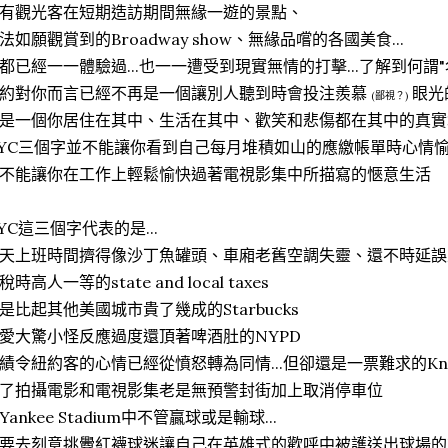
有觀光客在短期造訪期間無緣一遊的景點、
法如願觀賞到的Broadway show、無緣品嚐的各國美食...
都已經一一體驗過...也一一遭受到現實無情的打擊...了解到何謂"
約對你而言已經不再是一個讓別人聽到時會投注羨慕
眼光
(鄙視？)
是一個你居住在其中、生活在其中、歡笑和悲傷都在其中的真實
YC三個字並不能讓你看到自己每月堆積如山的應繳帳單時心情
不能讓你在工作上輕鬆愉快過著電視影集中所描寫的愜意生活
YC這三個字代表的是...
天上班時間擠得像沙丁魚罐頭、車廂老舊空調失靈、還不時延誤
稅時高人一等的state and local taxes
是比起其他美國城市貴了幾成的Starbucks
愛大驚小怪反應過度還頂著啤酒肚的NYPD
績令紐約客的心情已經從憤怒轉為同情...但卻還是一票難求的Kni
了拍攝電影和電視影集老是無預警封街加上取消停車位
Yankee Stadium中不管贏球或是輸球...
要去刻意挑釁紅襪球迷讓自己在英雄式的歡呼中被護送出球場的Bleach