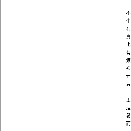
不
生
有
真
也
有
渡
卻
看
最
更
是
發
而