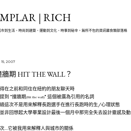
跳至主要內容
MPLAR | RICH
城市到生活、時尚到建築、運動到文化、時事到秘辛，無所不包的資訊雜食類部落格
 15, 2007
牆期 HIT THE WALL？
得在之前和同住在紐約的朋友聊天時
提到 "撞牆期
" 這個被廣為引用的名詞
(Hit the wall)
過這次不是用來解釋長跑選手在進行長跑時的生/心理狀態
並非回想起大學畢業設計最後一個月中那完全失去設計靈感及動
次...它被我用來解釋人與城市的關係