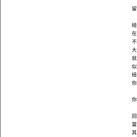
留
紐
在
不
大
就
似
紐
你
你
回
當
其