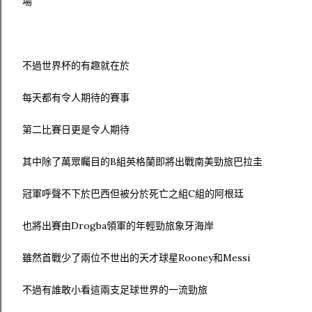
場
不過世界杯的有趣就在於
每天都有令人期待的賽事
第二比賽日更是令人期待
其中除了萬眾矚目的B組英格蘭即將出戰南美勁旅巴拉圭
冠軍呼聲不下於巴西但被分於死亡之組C組的阿根廷
也將出賽由Drogba領軍的年輕勁旅象牙海岸
雖然首戰少了兩位不世出的天才球星Rooney和Messi
不過有誰敢小看這兩支足球世界的一流勁旅