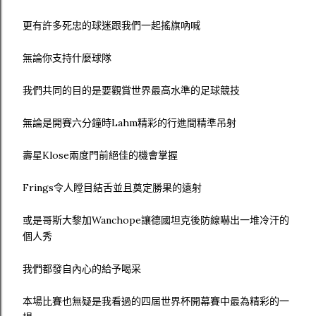
更有許多死忠的球迷跟我們一起搖旗吶喊
無論你支持什麼球隊
我們共同的目的是要觀賞世界最高水準的足球競技
無論是開賽六分鐘時Lahm精彩的行進間精準吊射
壽星Klose兩度門前絕佳的機會掌握
Frings令人瞠目結舌並且奠定勝果的遠射
或是哥斯大黎加Wanchope讓德國坦克後防線嚇出一堆冷汗的
個人秀
我們都發自內心的給予喝采
本場比賽也無疑是我看過的四屆世界杯開幕賽中最為精彩的一