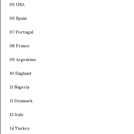
05 USA
05 Spain
07 Portugal
08 France
09 Argentina
10 England
11 Nigeria
11 Denmark
13 Italy
14 Turkey