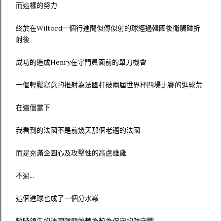
而這樣的努力
終於在Wiltord一個行進間似傳似射的球經過韓國後衛觸碰折
射後
成功的造成Henry在守門員面前的單刀機會
一個輕鬆寫意的推射為法國打破兩屆世界杯四場比賽的進球荒
在這個當下
我看到的法國不是前幾天那個老邁的法國
而是充滿企圖心及攻擊性的高盧雄雞
不過...
這個進球也成了一個分水嶺