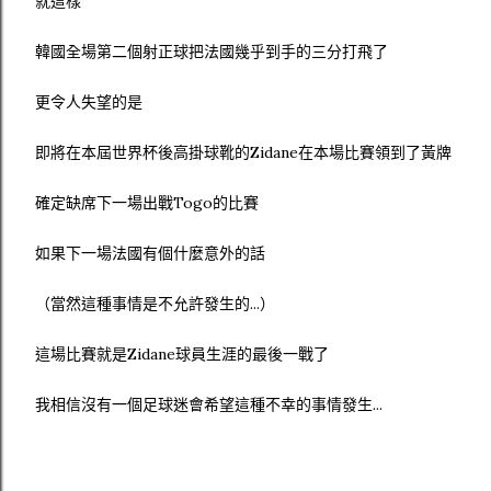
就這樣
韓國全場第二個射正球把法國幾乎到手的三分打飛了
更令人失望的是
即將在本屆世界杯後高掛球靴的Zidane在本場比賽領到了黃牌
確定缺席下一場出戰Togo的比賽
如果下一場法國有個什麼意外的話
（當然這種事情是不允許發生的...）
這場比賽就是Zidane球員生涯的最後一戰了
我相信沒有一個足球迷會希望這種不幸的事情發生...