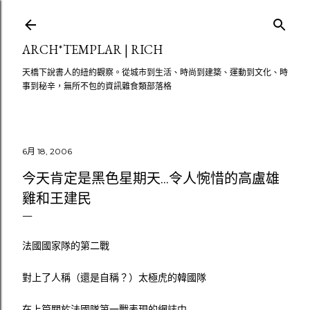
跳至主要內容
ARCH*TEMPLAR | RICH
天橋下說書人的紐約觀察。從城市到生活、時尚到建築、運動到文化、時
事到秘辛，無所不包的資訊雜食類部落格
6月 18, 2006
今天肯定是黑色星期天...令人惋惜的高盧雄
雞和王建民
法國國家隊的第二戰
對上了人稱（還是自稱？）太極虎的韓國隊
在上篇關於法國隊第一戰表現的網誌中