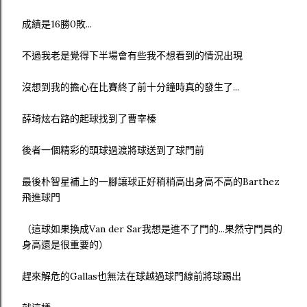
成績是16勝0敗...
不過我老是覺得下半場會有些我不想看到的情況出現
沒想到我的擔心在比賽終了前十分鐘時真的發生了...
薛琦炫右路的起球找到了曹宰榛
後者一個精彩的頭球過渡將球送到了球門前
最後朴智星補上的一腳讓球正好稍稍高出身高不高的Barthez
飛進球門
（這球如果換成Van der Sar我想是進不了門的...果然守門員的
身高還是很重要的）
趕來解危的Gallas也無法在球越過球門線前將球踢出