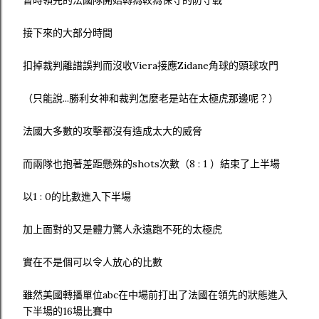
暫時領先的法國隊開始轉為較為保守的防守戰
接下來的大部分時間
扣掉裁判離譜誤判而沒收Viera接應Zidane角球的頭球攻門
（只能說...勝利女神和裁判怎麼老是站在太極虎那邊呢？）
法國大多數的攻擊都沒有造成太大的威脅
而兩隊也抱著差距懸殊的shots次數（8 : 1 ）結束了上半場
以1 : 0的比數進入下半場
加上面對的又是體力驚人永遠跑不死的太極虎
實在不是個可以令人放心的比數
雖然美國轉播單位abc在中場前打出了法國在領先的狀態進入
下半場的16場比賽中