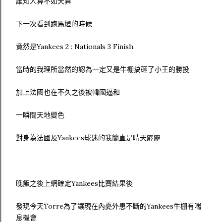
誰知人算不如天算
下一次看到跑馬燈的時候
竟然是Yankees 2 : Nationals 3 Finish
當時的我理所當然的認為一定又是牛棚搞砸了小王的勝投
加上法國也在不久之後被韓國逼和
一瞬間天地變色
對身為法國及Yankees球迷的我簡直是晴天霹靂
晚飯之後上網確定Yankees比賽結果後
發現今天Torre為了讓現在內憂外患不斷的Yankees牛棚有喘
息機會