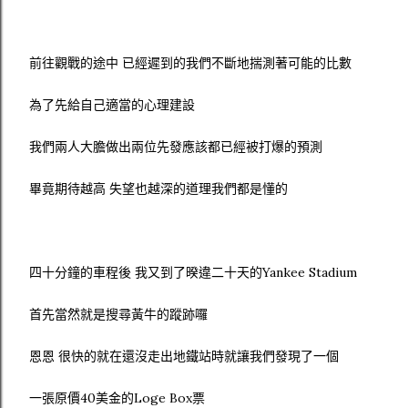
前往觀戰的途中 已經遲到的我們不斷地揣測著可能的比數
為了先給自己適當的心理建設
我們兩人大膽做出兩位先發應該都已經被打爆的預測
畢竟期待越高 失望也越深的道理我們都是懂的
四十分鐘的車程後 我又到了暌違二十天的Yankee Stadium
首先當然就是搜尋黃牛的蹤跡囉
恩恩 很快的就在還沒走出地鐵站時就讓我們發現了一個
一張原價40美金的Loge Box票