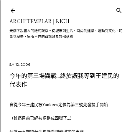
跳至主要內容
ARCH*TEMPLAR | RICH
天橋下說書人的紐約觀察。從城市到生活、時尚到建築、運動到文化、時
事到秘辛，無所不包的資訊雜食類部落格
5月 12, 2006
今年的第三場觀戰...終於讓我等到王建民的
代表作
自從今年王建民被Yankees定位為第三號先發投手開始
（雖然目前已經被調整成四號了...）
我就一直期待著今年能看到他穩定的出賽