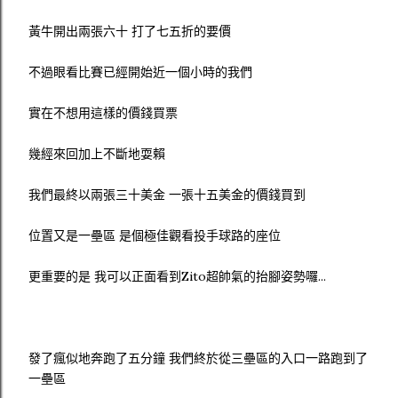
黃牛開出兩張六十 打了七五折的要價
不過眼看比賽已經開始近一個小時的我們
實在不想用這樣的價錢買票
幾經來回加上不斷地耍賴
我們最終以兩張三十美金 一張十五美金的價錢買到
位置又是一壘區 是個極佳觀看投手球路的座位
更重要的是 我可以正面看到Zito超帥氣的抬腳姿勢囉...
發了瘋似地奔跑了五分鐘 我們終於從三壘區的入口一路跑到了
一壘區