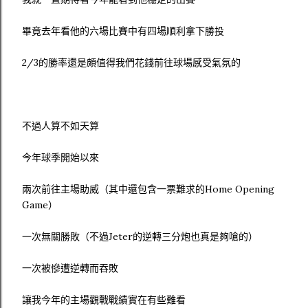
畢竟去年看他的六場比賽中有四場順利拿下勝投
2/3的勝率還是頗值得我們花錢前往球場感受氣氛的
不過人算不如天算
今年球季開始以來
兩次前往主場助威（其中還包含一票難求的Home Opening
Game）
一次無關勝敗（不過Jeter的逆轉三分炮也真是夠嗆的）
一次被慘遭逆轉而吞敗
讓我今年的主場觀戰戰績實在有些難看