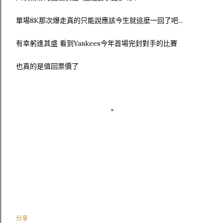
單場8K那次爆走真的只能說應該今生就這麼一回了吧...
有幸躬逢其盛 看到Yankees今年首場完封對手的比賽
也真的是值回票價了
分享