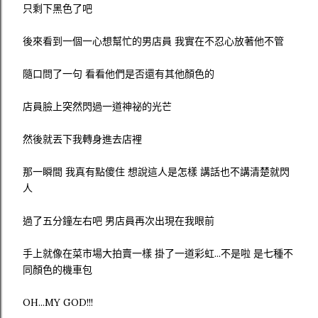
只剩下黑色了吧
後來看到一個一心想幫忙的男店員 我實在不忍心放著他不管
隨口問了一句 看看他們是否還有其他顏色的
店員臉上突然閃過一道神祕的光芒
然後就丟下我轉身進去店裡
那一瞬間 我真有點傻住 想說這人是怎樣 講話也不講清楚就閃
人
過了五分鐘左右吧 男店員再次出現在我眼前
手上就像在菜市場大拍賣一樣 掛了一道彩虹...不是啦 是七種不
同顏色的機車包
OH...MY GOD!!!