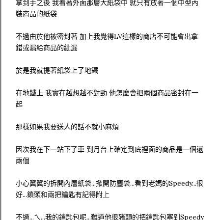
拿到手之後 我看著外面那層大紙袋中 就只有放著一個中型內
裝商品的紙袋
不過由於他被密封著 加上我覺得LV這樣的商店不可能會出拿
錯或漏給商品的紕漏
於是我就提著紙袋上了地鐵
在地鐵上 我實在越想越不對勁 他怎麼會把兩個商品密封在一
起
那樣如果我要送人的話不就小麻煩
因次我在下一站下了車 到月台上確定到底裡面的商品是一個還
兩個
小心翼翼的拆開內層紙袋...掀開防塵袋...看到老媽的Speedy...很
好...鎖頭和兩把鑰匙有記得附上
不過...ㄟ...我的鑰匙包呢...難道他很豬頭的把鑰匙包塞到Speedy