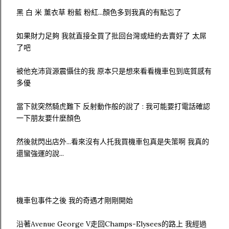
黑 白 米 薰衣草 粉藍 粉紅...顏色多到我真的有點忘了
如果財力足夠 我就直接全買了批回台灣或紐約去賣好了 太屌
了吧
被他充沛貨源震懾住的我 原本只是想來看看機車包到底質感有
多優
當下就突然騎虎難下 反射動作般的說了 : 我可能要打電話確認
一下朋友要什麼顏色
然後就閃出店外...看來沒有人托我買機車包真是失策啊 我真的
還蠻強運的說...
機車包事件之後 我的奇遇才剛剛開始
沿著Avenue George V走回Champs-Elysees的路上 我經過