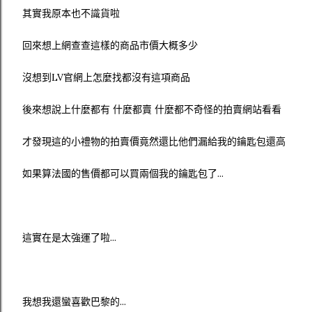
其實我原本也不識貨啦
回來想上網查查這樣的商品市價大概多少
沒想到LV官網上怎麼找都沒有這項商品
後來想說上什麼都有 什麼都賣 什麼都不奇怪的拍賣網站看看
才發現這的小禮物的拍賣價竟然還比他們漏給我的鑰匙包還高
如果算法國的售價都可以買兩個我的鑰匙包了...
這實在是太強運了啦...
我想我還蠻喜歡巴黎的...