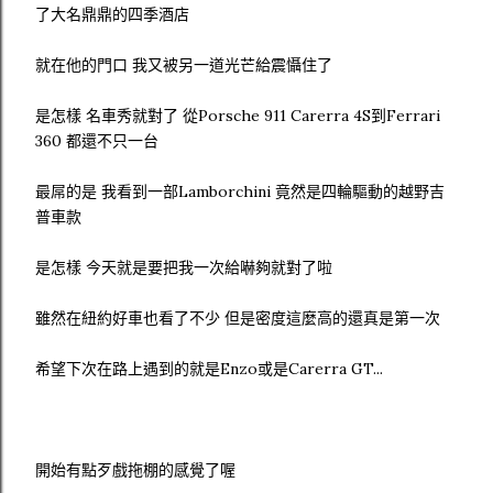
了大名鼎鼎的四季酒店
就在他的門口 我又被另一道光芒給震懾住了
是怎樣 名車秀就對了 從Porsche 911 Carerra 4S到Ferrari
360 都還不只一台
最屌的是 我看到一部Lamborchini 竟然是四輪驅動的越野吉
普車款
是怎樣 今天就是要把我一次給嚇夠就對了啦
雖然在紐約好車也看了不少 但是密度這麼高的還真是第一次
希望下次在路上遇到的就是Enzo或是Carerra GT...
開始有點歹戲拖棚的感覺了喔