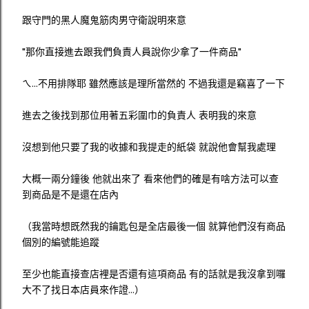
跟守門的黑人魔鬼筋肉男守衛說明來意
"那你直接進去跟我們負責人員說你少拿了一件商品"
ㄟ...不用排隊耶 雖然應該是理所當然的 不過我還是竊喜了一下
進去之後找到那位用著五彩圍巾的負責人 表明我的來意
沒想到他只要了我的收據和我提走的紙袋 就說他會幫我處理
大概一兩分鐘後 他就出來了 看來他們的確是有啥方法可以查
到商品是不是還在店內
（我當時想既然我的鑰匙包是全店最後一個 就算他們沒有商品
個別的編號能追蹤
至少也能直接查店裡是否還有這項商品 有的話就是我沒拿到囉
大不了找日本店員來作證...）