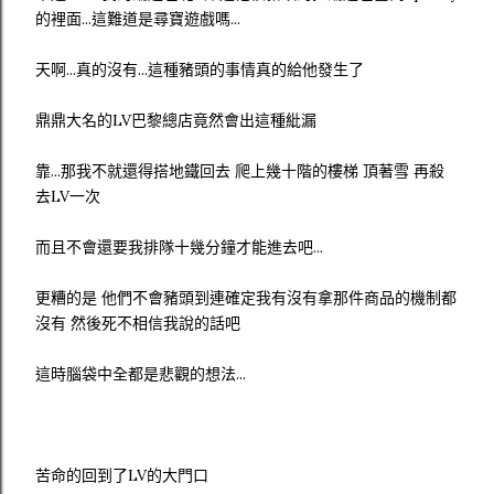
的裡面...這難道是尋寶遊戲嗎...
天啊...真的沒有...這種豬頭的事情真的給他發生了
鼎鼎大名的LV巴黎總店竟然會出這種紕漏
靠...那我不就還得搭地鐵回去 爬上幾十階的樓梯 頂著雪 再殺
去LV一次
而且不會還要我排隊十幾分鐘才能進去吧...
更糟的是 他們不會豬頭到連確定我有沒有拿那件商品的機制都
沒有 然後死不相信我說的話吧
這時腦袋中全都是悲觀的想法...
苦命的回到了LV的大門口