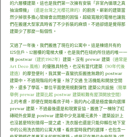
的六層樓建築，這也是我們第一次擁有安裝「非室內循環之真
抽油煙機」
（還是台灣之光櫻花牌的）
的廚房。嶄新的建築當
然少掉很多擔心管線會出問題的困惱，超級寬敞的電梯也讓我
們在搬運大型家具時省了不少拆裝的麻煩，不過卻總是覺得那
建築少了那麼一點個性。
又過了一年後，我們搬進了現在的公寓中。這是棟總共有約
125住戶、12層樓的電梯大樓，也是我們在紐約所住過的唯一一
棟 postwar
（建於1962年）
建築。沒有 prewar 建築
（通常是
Art Deco 風格）
的優雅具特色，也沒有當代建築
（90年代後
建造）
的摩登便利，我其實一直蠻抗拒搬進無趣的 postwar
建築中。不過現階段的考量，除了交通 生活機能和開放空間
外，還多了學區、單位平面使用規劃彈性 建築公共設施
（簡單
舉例 prewar 建築比起 postwar 建築較難有屋頂開放空間）
上的考慮，即便在開始看房子時，我的內心還是極度偏向選擇
prewar 建築，不過最後還是和現實妥協，搬進了一棟除了紅
磚砌外皮算是 postwar 建築中少見溫暖元素外、建築設計上
也沒甚麼特別值得一提之處、洗衣服也還是只能仰賴在地下室
中的公用洗衣間的公寓大樓。看房當時我們的選擇，也包含一
些客觀條件差異不大的嶄新建築，或是可在單位內安裝洗/烘