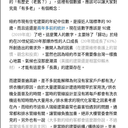
的「有歷史（老舊？）」，這裡有個數據，應該可以讓大家對
究竟「有多老」，有個概念：
紐約市現有住宅建築的年紀中位數，是接近人瑞標準的 90
歲，而且這還是
兩年多前的統計
，現在這數字應該是 92歲
（2019年底）
了吧。這麼驚人的數字，主要除了「歸功」於紐
約在20世紀前20年那爆炸性的人口成長
（20年間成長了63%）
所創造出的需求外，撇開人為的因素
（在建築維修養護上的習
慣、觀念和投資）
，當然也因為紐約市並不需要像台灣一樣擔
心地震、氣候也沒那麼潮濕
（美國的建築還是相當仰賴木
材）
，才能有這麼多「長壽」的建築存在。
而建築普遍高齡，差不多就能解釋為何沒有家家戶戶都有洗/
烘衣機的原因，由於大量建築設計建造時間早於家用洗/烘衣
機全面普及的時間，當時的管線設計並沒有將每戶都會有洗衣
機這有短時間內大量用水/排水需求的現代化家電之因素考慮
在內，而紐約市這些人瑞級建築最常也最害怕遇到的問題，通
常都和排水管線有關，讓管線負擔加重，絕非大樓管委會所樂
見的。另外也有一說
（大多數的紐約客都會這麼跟你說，不過
其實這多半並非主因）
，是當時的建築結構/構造設計，並未