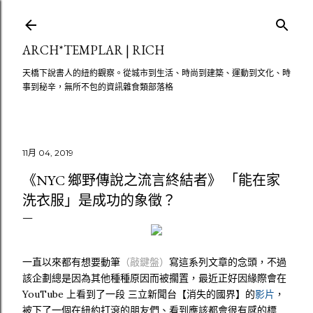
跳至主要內容
ARCH*TEMPLAR | RICH
天橋下說書人的紐約觀察。從城市到生活、時尚到建築、運動到文化、時
事到秘辛，無所不包的資訊雜食類部落格
11月 04, 2019
《NYC 鄉野傳說之流言終結者》 「能在家
洗衣服」是成功的象徵？
一直以來都有想要動筆
（敲鍵盤）
寫這系列文章的念頭，不過
該企劃總是因為其他種種原因而被擱置，最近正好因緣際會在
YouTube 上看到了一段 三立新聞台【消失的國界】的
影片
，
被下了一個在紐約打滾的朋友們、看到應該都會很有感的標