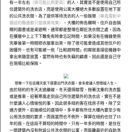
有一半左右
（很可能比例更高）
的人，其實並不是使用自己所
住建築外的洗衣店，而是使用公寓大樓絕大多數設置在地下室
的公共洗衣間。為了提供等待洗衣的人一些娛樂
（畢竟電影中
描述的豔遇都只是娛樂效果）
，大樓的佈告欄啊、住戶自由捐
贈的圖書或是桌遊啊，通常都是整理在鄰近洗衣間之處，因為
在樓層中上上下下難免有時會忘記時間，如果沒有在機器使用
完畢後第一時間把衣服拿出來，除了很可能會造成其他住戶的
困擾外，也有可能被一些「比較趕時間」的鄰居直接從機器中
拿出來隨意放置，當然有時也有失竊的顧慮，因此還是自己守
在現場比較保險。
想像一下在這種天氣下還要出門洗衣服，會多麼讓人想懷疑人生。
由於紐約的冬天太過嚴峻，冬天還得踏雪、拖著沈重的洗衣籃
或是推車、迎著寒風走到自己所住建築外的洗衣店，實在不是
什麼讓人心情愉悅的事，因此很多紐約客在找房子時，除了交
通方便外，前幾順位的選項中，多半都有所住大樓內要至少有
公用洗衣間的要求，而我當然也不例外。算算在紐約也住了15
年的我，在這段不算短的時間中，只有一年多的時間，是住在
一間建築內沒有附設公共洗衣間的公寓，而距離最近的自助洗