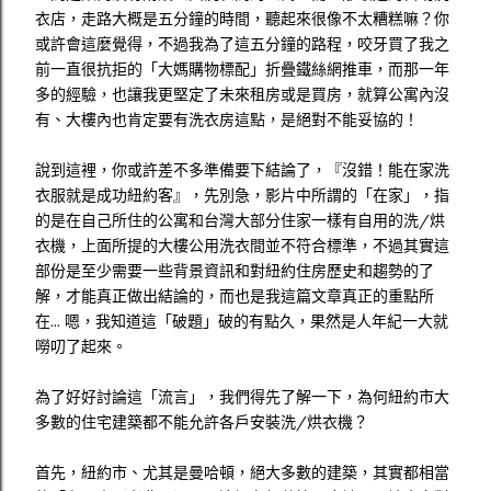
衣店，走路大概是五分鐘的時間，聽起來很像不太糟糕嘛？你
或許會這麼覺得，不過我為了這五分鐘的路程，咬牙買了我之
前一直很抗拒的「大媽購物標配」折疊鐵絲網推車，而那一年
多的經驗，也讓我更堅定了未來租房或是買房，就算公寓內沒
有、大樓內也肯定要有洗衣房這點，是絕對不能妥協的！
說到這裡，你或許差不多準備要下結論了，『沒錯！能在家洗
衣服就是成功紐約客』，先別急，影片中所謂的「在家」，指
的是在自己所住的公寓和台灣大部分住家一樣有自用的洗/烘
衣機，上面所提的大樓公用洗衣間並不符合標準，不過其實這
部份是至少需要一些背景資訊和對紐約住房歷史和趨勢的了
解，才能真正做出結論的，而也是我這篇文章真正的重點所
在... 嗯，我知道這「破題」破的有點久，果然是人年紀一大就
嘮叨了起來。
為了好好討論這「流言」，我們得先了解一下，為何紐約市大
多數的住宅建築都不能允許各戶安裝洗/烘衣機？
首先，紐約市、尤其是曼哈頓，絕大多數的建築，其實都相當