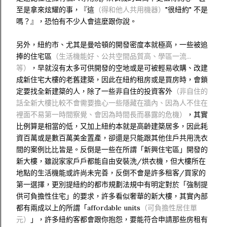
至是拿來炫耀的事，『這
（得和他人共用機器）
"很紐約" 不是
嗎？』，恐怕有不少人會這麼跟你說。
另外，紐約市、尤其是曼哈頓的開發密度本就極高，一些被追
捧的住宅區
（生活機能好、公共空間品質高、學區一流...
等）
，早就沒有太多可供開發的空地或是可被輕易收購、改建
成新住宅大樓的老舊建築，因此在紐約租房或是買房時，會鎖
定要找全新建築的人，除了一些非自住的投資客外
（非自住的
話全新大樓比較不會需要擔心一些隱藏在牆內、因為人不住在
裡面不易第一時間察覺、會因為時間長而暴露的危機）
，其實
比例算是相當的低，又加上紐約本就是高齡建築居多，因此耗
資百萬或是數百萬美金置產，卻還是只能跟其他住戶共用洗衣
間的案例比比皆是。反倒是一些在所謂「新興住宅區」開發的
新大樓，雖說家家戶戶都能自由安裝洗/烘衣機，但大樓所在
地點的生活機能或許尚未完善，反倒不會是許多租客/買家的
第一選擇，更別提紐約的都市規劃法規中有明定對於「強制提
供可負擔性住宅」的要求，許多看似奢華的新大樓，其實內部
都有兩成以上的所謂「affordable units
（可負擔性居住單
元）
」，許多紐約客都會跟你抱怨，要能符合申請那些房租有