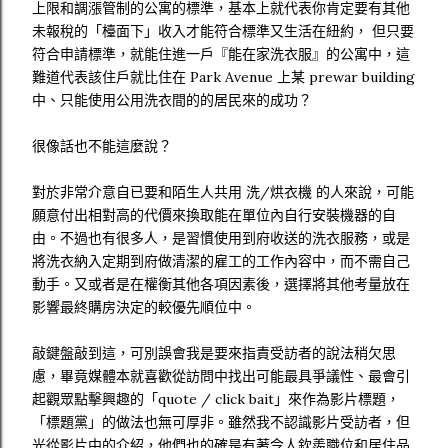
上限和調漲管制的公寓的標準，基本上就代表你肯定要有其他
未報稅的「檯面下」收入才能符合標準又生活在紐約， 但只要
符合申請標準，就能住進一戶『能在家洗衣服』的公寓中，這
難道代表該住戶就比住在 Park Avenue 上某 prewar building
中、只能使用公用洗衣間的的居民來的成功？
很像話也不能這麼說？
對於非常介意自已要和陌生人共用 洗/烘衣機 的人來說，可能
願意付出相對高的代價來換取能在單位內自行安裝機器的自
由。不過也有很多人，是習慣使用到府收送的洗衣服務，或是
將洗衣納入定期到府做清潔的雇工的工作內容中，而不需自己
動手。又或者是在權衡其他各項因素後，選擇將其他考量放在
影響最終購房決定的較優先順位中。
敲鍵盤敲到這，可別誤會我是要來指責受訪者的說法稍欠思
慮，畢竟媒體本就喜歡從訪問中找出可能最具爭議性、最會引
起觀眾點擊興趣的「quote / click bait」來作為影片標題，
「標題黨」的做法也無可厚非。雖然我不認識影片受訪者，但
光從影片中的介紹，他們也的確是有著令人欽羨職位和居住品