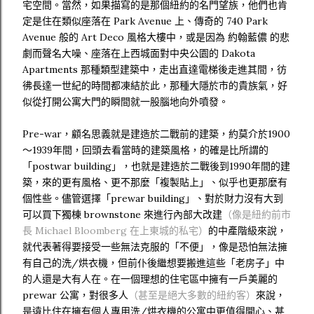
宅空間。當然，如果描寫的是那個紐約的名門望族，他們也肯
定是住在類似座落在 Park Avenue 上、傳奇的 740 Park
Avenue 般的 Art Deco 風格大樓中，或是因為 約翰藍儂 的悲
劇而聲名大噪、座落在上西城面對中央公園的 Dakota
Apartments 那種類型建築中，走出直達電梯後走進其間，彷
彿長達一世紀的時間都凍結於此，那種大隱於市的貴族氣，好
似從打開公寓大門的瞬間就一股腦地向外噴發。
Pre-war，顧名思義就是建造於二戰前的建築，約莫介於1900
～1939年間，回頭去看當時的建築風格，的確是比所謂的
「postwar building」，也就是建造於二戰後到1990年間的建
築，來的更有風格、更不那麼「複製貼上」、似乎也更那麼有
個性些。儘管選擇「prewar building」、對於財力沒有大到
可以買下獨棟 brownstone 來進行內部大改建
（像是紐約前市
長 Michael Bloomberg 在上東城的私宅）
的中產階級來說，
就代表著得要接受一些無法克服的「不便」，像是恐怕無法擁
有自己的洗/烘衣機，但前仆後繼想要搬進這些「老房子」中
的人還是大有人在。在一個理想的住宅區中擁有一戶美麗的
prewar 公寓，對很多人
（甚至是絕大多數的紐約客）
來說，
是遠比住在擁有個人專用洗/烘衣機的公寓中更值得開心、甚