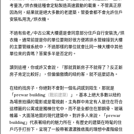
考量洗/烘衣機這種會定點製造高速震動的載重。不管真正原
因為何，結果就是絕大多數的老建築，管委會都不會允許住戶
安裝私用洗/烘衣機。
不過有些老/中古公寓大樓還是會同意部分住戶自行安裝洗/烘
衣機，通常前提是你的單位要剛好很方便將排水管線接到大樓
的主要管線系統中，不過那樣的單位就會比同一棟大樓中其他
單位來的貴嗎？答案多半是否定的。
讀到這裡，你或許又會說，『那就買新房子不就得了？反正新
房子肯定比較好』，但偏偏傲嬌的紐約客，就不這麼認為。
在紐約找房子，你絕對不會對一個名詞感到陌生，那就是
「prewar building
（戰前建築）
」，基本上絕大多數以紐約
為場景拍攝的電影或是電視劇，主角群中肯定有人是住在符合
這標籤的公寓或是獨棟住宅中，而不是全都住在那鋼骨、玻璃
帷幕、大面落地窗的現代建築中。對許多人來說，「prewar
building」代表著紐約的魅力所在，有歷史的建築在時髦的住
戶巧手打扮下，呈現了一股帶著濃濃雅痞風的理想中產階級住