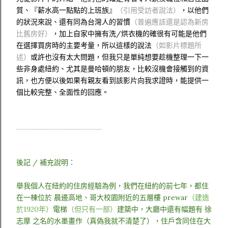
質、『薪水高一點點的上班族』
（引用受訪者說法）
，以他們
的狀況來說、還有同為台灣人的習慣
（普遍應該還是認為新房
比舊房好）
，加上自家中擁有洗/烘衣機的確很有可能是他們
在選擇買房時的主要考量，所以這樣的說法
（如影片標題所
述）
或許也沒有太大問題，但我只是單純想要趁機整理一下一
些非身處紐約、尤其是曼哈頓的朋友，比較沒機會接觸到的資
訊，也方便以後如果有親友看到該影片向我求證時，能提供一
個比較完整、全面性的回應。
........................................................
後記 / 補充說明：
舉我個人在紐約的住房經驗為例，我們在紐約的前七年，都住
在一棟位於 晨邊高地、哥大校園附近的五層樓 prewar
（建造
於1920年）
電梯
（但只有一部）
建築中，大廳中還有幅題有 徐
志摩 之名的水墨畫作（真偽我就不清楚了），住戶含同住在大