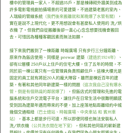
樓中的管理員一家人，不超過35戶，那是棟磚砌外牆美到成為
許多電影電視劇拍攝場景的可愛建築，不過建築老舊的室內、
人瑞級的管線系統
（我們後來搬離就和某晚爆了水管有關）
，
實在是說不上現代化，更不用想說會有甚麼私人使用的 洗/烘
衣機 了。但我們自從搬離後卻一直心心念念想要找機會搬回
去，
可惜因為種種客觀因素而無法如願。
接下來我們搬到了一棟距離 時報廣場 只有步行三分鐘距離、
原來作為飯店使用、同樣是 prewar 建築
（建造於1924年）
、
卻有12層樓 250戶以上住戶的住宅大樓，住了五年的時間，不
同於前一棟公寓只有一位管理員負責照顧住戶，這棟大樓光是
固定的員工就有將近20人的龐大陣容。雖然是棟近百年的建
築，有著和其他同年齡建築一樣的問題
（這次我自己沒有爆水
管，倒是有個熟識的鄰居爆了）
，但飯店式的管理和先進的電
腦系統和住戶交流電子平台，讓住戶在日常生活中很難明顯感
受到因為建築年邁而帶來的不便，加上座落地點距離紐約中城
幾個交通樞紐
（巴士總站、時報廣場、中央車站 和 賓州車
站）
，基本上都是步行可達，所以即便同樣也無法安裝私人
洗/烘衣機
（公共洗衣間在地下室）
，但和其他同區的嶄新建
築相比，房價並沒有任何遜色。在我們因為小朋友即將出生，