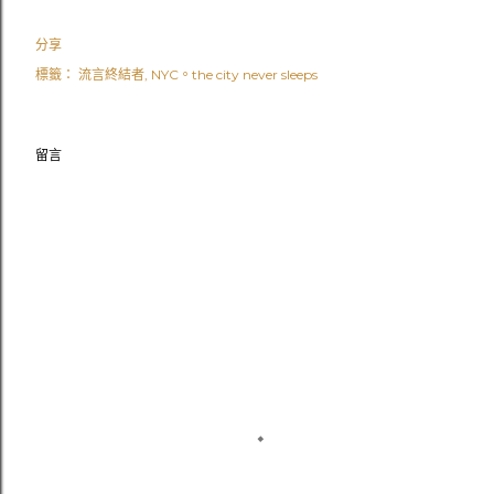
分享
標籤：
流言終結者
NYC。the city never sleeps
留言