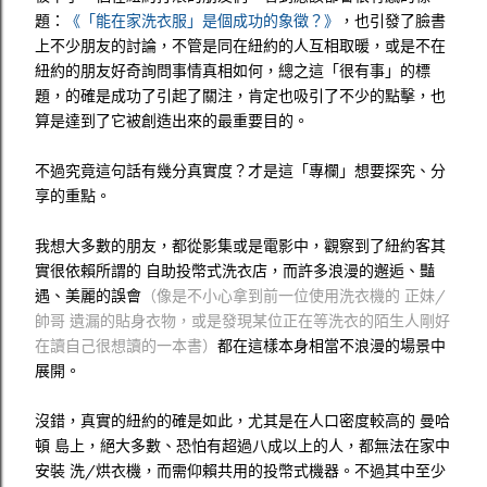
題：
《「能在家洗衣服」是個成功的象徵？》
，也引發了臉書
上不少朋友的討論，不管是同在紐約的人互相取暖，或是不在
紐約的朋友好奇詢問事情真相如何，總之這「很有事」的標
題，的確是成功了引起了關注，肯定也吸引了不少的點擊，也
算是達到了它被創造出來的最重要目的。
不過究竟這句話有幾分真實度？才是這「專欄」想要探究、分
享的重點。
我想大多數的朋友，都從影集或是電影中，觀察到了紐約客其
實很依賴所謂的 自助投幣式洗衣店，而許多浪漫的邂逅、豔
遇、美麗的誤會
（像是不小心拿到前一位使用洗衣機的 正妹/
帥哥 遺漏的貼身衣物，或是發現某位正在等洗衣的陌生人剛好
在讀自己很想讀的一本書）
都在這樣本身相當不浪漫的場景中
展開。
沒錯，真實的紐約的確是如此，尤其是在人口密度較高的 曼哈
頓 島上，絕大多數、恐怕有超過八成以上的人，都無法在家中
安裝 洗/烘衣機，而需仰賴共用的投幣式機器。不過其中至少