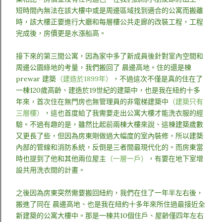
短時間內無法在該大樓中或是周邊區域找到適合的公寓而搬離
時，該大樓正要進行大廳和每層樓公共走廊的改裝工程，工程
完成後，房價更是水漲船高。
接下來的第三間公寓，因為家中多了新成員後針對室內空間和
周邊公園綠地的考量，我們搬回了 晨邊高地。住的還是棟
prewar 建築
（建造於1899年）
，不過這次不僅是真的住在了
一棟120歲高齡、建造於19世紀的建築中，也是我在紐約十多
年來，首次住在無門房也無管理員的非電梯建築中
（建築只有
三層樓）
，這也首度給了我需要走出公寓大樓才能洗衣服的經
驗。不過有趣的是，雖然比起前兩棟大樓來說、這棟建築歲數
又更長了些，但因為房東剛做過大幅度的室內裝修，所以建築
內部的管線和消防系統，反倒是三者間最現代化的。而房東當
時也提到了他和其他兩位屋主
（一層一戶）
，有要在地下室增
設共用洗衣間的計畫。
之後因為房東突然需要搬回紐約，我們在住了一年半左右後，
搬進了同在 晨邊高地、也是我在紐約十多年來所住過最接近全
新建築的公寓大樓中。那是一棟共10個住戶、屋齡僅四年左右