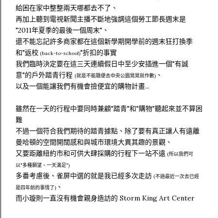
給困在家中整整兩天哪都去不了、
再加上聽到電視新聞主播不斷地強調這個勞工節長週末是
"2011年夏季的最後一個周末"、
還不能忘記許多商家都在這個新學期開學前的週末狂打換季
和"返校
"折扣的事實
(back-to-school)
我們臨時決定要在這三天連續假日中至少安插進一個"有誠
意"的戶外踏青行程
、
(就是不能隨便去中央公園晃晃就作數)
以及一個能讓我們有機會撿便宜的購物計畫...
雖然在一天的行程中要同時兼顧"踏青"和"購物"聽起來並不算困
難
不過一個符合我們期待的踏青據點、除了要有真正讓人有遠離
曼哈頓的空間開闊感和與城市環境大異其趣的景觀、
又要距離紐約市和可供大肆採購的行程下一站不遠
(所以我們可
以"多種願望、一天滿足")
多番考慮後、雀屏中選的就是我已經多次走訪
(不過最近一次去已經
、
是四年前的事情了)
而小璇則一直沒有機會親身造訪的 Storm King Art Center