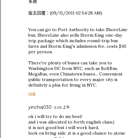
多謝
版主回覆：(09/11/2011 02:54:28 AM)
You can go to Port Authority to take ShoreLine
bus, ShoreLine also sells Storm King one-day
trip package which includes round-trip bus
fares and Storm King's admission fee, costs $45
per person.
There're plenty of buses can take you to
Washington DC from NYC, such as BoltBus,
MegaBus, even Chinatown buses... Convenient
public transportation to every major city is
definitely a plus for living in NYC.
回覆
yinchia030
5:05 上午
ok i will try to do my best!
and i was allocated to forth english class:(
it is not good but i will work hard,
look on bring side ,it is a good chance to atone