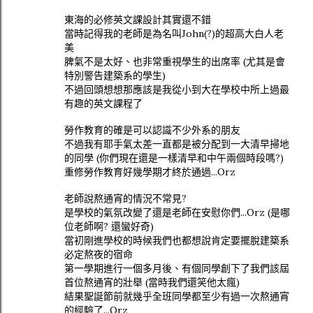
東海的必修英文課設計其實還不錯
當時記得我的老師是為名叫John(?)的超高大白人老
美
脾氣不是太好、也非常重視學生的出席率 (尤其是會
特別警告建築系的學生)
不過回頭想想那應該是我從小到大在學校中所上過最
有趣的英文課程了
勞作教育的確是可以認識不少外系的朋友
不過我有耶手氣太差一直都是被分配到一大清早掃地
的同學 (你們現在還是一樣清早和中午兩個時段嗎?)
重修勞作教育好幾學期才終於通過...Orz
老師說熬通宵的情況不常見?
是學校的氣氛改變了還是老師在安慰你們...Orz (是哪
位老師啊? 還蠻好奇)
當初剛進學校的時候我們也都想說肯定要擺脫建築系
必定熬夜的宿命
第一學期進行一個多月後、有個同學創下了我們該屆
首位熬通宵的壯舉 (當時我們還笑他太瘋)
結果聖誕節前就幾乎全班同學都至少有過一次熬通宵
的經驗了...Orz