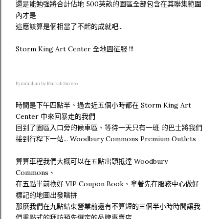
還是能勉強將合計佔地 500英畝的園區全部包含在其聯集範圍
內才是
這應該算是個相當了不起的成就吧...
Storm King Art Center 全地圖征服 !!!
Pyramidian by Mark di Suvero
時間是下午四點半、過去近五個小時都在 Storm King Art
Center 中來回暴走的我們
回到了園區入口旁的候車區、等待一天只有一班 的巴士將我們
接到行程下一站... Woodbury Commons Premium Outlets
算算車程我們大概可以在五點出頭抵達 Woodbury
Commons、
在五點半前換好 VIP Coupon Book、拿著先在服務中心做好
標記的地圖出發瞎拼
那麼我們在九點結束營業前還有不算短的三個半小時時間讓我
們重點式的拜訪預先選定的品牌專賣店