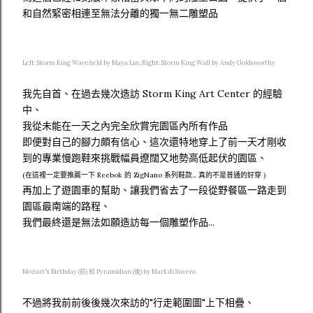
和自然緊密相連至無法分離的獨一無二雕塑品
Left: Storm King Wavefield by Maya Lin; Right: Storm King Wall by Andy Goldsworthy
我先自首、在過去幾次造訪 Storm King Art Center 的經驗
中、
我從未能在一天之內完全欣賞完園區內所有作品
即便對自己的腳力頗有信心、這次還特地穿上了前一天才剛收
到的專業慢跑鞋來挑戰幅員遼闊又地勢高低起伏的園區、
(在這裡一定要推薦一下 Reebok 的 ZigNano 系列鞋款... 真的不是普通的好穿 )
再加上了遊園車的幫助、讓我們省去了一段從野餐區一路走到
園區最南端的路程、
我們最終還是無法如願造訪每一個雕塑作品...
Mozart's Birthday (前) 和 Pyramidian (後) by Mark di Suvero
不過將我前前後後幾次來訪的"行走範圍圖"上下相疊、