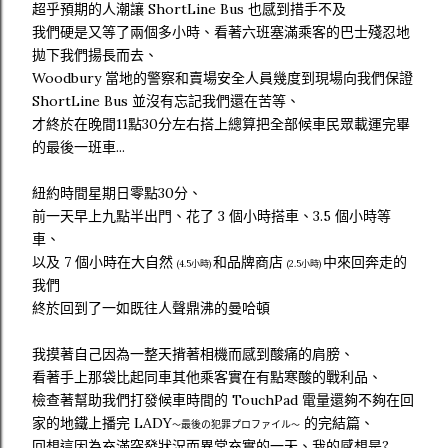
超乎預期的人潮讓 ShortLine Bus 也感到措手不及
我們硬是又等了兩個多小時、看著六班塞滿乘客的巴士殘忍地
拋下我們揚長而去、
Woodbury 當地的警察和賣場安全人員幾度到現場向我們保證
ShortLine Bus 並沒有忘記我們還在苦等、
才終於在晚間11點30分左右搭上總算把全部候車民眾載運完畢
的最後一班車...
紐約時間星期日零點30分、
前一天早上九點半出門、花了 3 個小時搭車、3.5 個小時等
車、
以及 7 個小時在大自然
和品牌商店
中來回奔走的
(4.5小時)
(2.5小時)
我們
終於回到了一如既往人聲鼎沸的曼哈頓
我摸著自己因為一整天揹著相機而感到酸痛的肩膀、
看著手上那袋比起同車其他乘客實在有點寒酸的戰利品、
檢查著幫助我們打發候車時間的 TouchPad 電量還夠不夠在回
家的地鐵上播完 LADY
的完結篇、
最後の犯罪プロファイル
～
～
回想這因為充滿突發狀況而異常充實的一天、我的感想是?