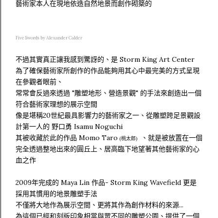
藝術家本人在現地依造自然地景而創作砌築的
Five Swords by Alexander Calder
不過其實真正讓我感到驚訝的、是 Storm King Art Center
為了確保藝術家所創作的作品能夠用其心中最完美的方式呈現
在參觀者眼前、
常常會反過來透過 "雕塑地形、營造景觀" 的手法來創造出一個
符合藝術家理想的展示空間
像是堪稱20世紀最具影響力的藝術家之一、從雕塑跨足景觀設
計第一人的 野口勇 Isamu Noguchi
其被收藏於此的作品 Momo Taro
、就是被放置在一個
(桃太郎)
完全透過整地出來的圓丘上、居高臨下地望著其他藝術家的心
血之作
2009年完成的 Maya Lin 作品- Storm King Wavefield 更是
採用其慣用的地景雕塑手法
不僅將大地作為展示空間、更將其作為創作材料的來源...
為這個已經和刻版印象相當與眾不同的雕塑公園、提供了一個