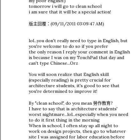
my poor english:)
tomorrow i will go to clean school
i am sure that it will be a special action!
版主回覆：(09/11/2011 03:09:47 AM)
lol...you don't really need to type in English, but
you're welcome to do so if you prefer
the only reason I reply your comment in English
is because I was on my TouchPad that day and
can't type Chinese...Orz
You will soon realize that English skill
(especially reading) is pretty crucial for
architecture students, it's good to see that
you're determined to improve it!
By "clean school", do you mean 勞作教育?
I have to say that is architecture students'
worst nightmare...lol...especially when you need
to do it first thing in the morning
When in school, I often stay up all night to
work on design projects, then go to whatever
site I was assigned for labor education before