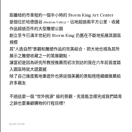
距離紐約市車程約一個半小時的 Storm King Art Center
是個位於哈德遜谷
、佔地超過兩平方公里、收藏
(Hudson Valley)
作品超過百件的大型雕塑公園
創立至今已滿半世紀的 Storm King 仍舊在不斷地拓展其園區
規模
其"人造自然"景觀和雕塑作品的完美結合、把大地也視為其所
展示之雕塑收藏之一的策展觀點、
讓當初是因為研究所教授推薦而初次到訪的我在六年前首度踏
入園區時就大感震撼
除了自己幾度舊地重遊外也將這個美麗的景點陸陸續續推薦給
許多親友
不過這麼一個 "世外桃源" 級的景觀、究竟能怎樣完成我們踏青
之餘也要兼顧購物的行程目標?
South Fields