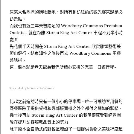
原來大名鼎鼎的購物勝地、對所有到訪紐約的觀光客來說是必
訪景點、
而我也有近三年未曾踏足的 Woodbury Commons Premium
Outlets... 就在距離 Storm King Art Center 車程不到半小時
處 !!!
先花個半天時間在 Storm King Art Center 欣賞雕塑藝術兼
爬山健行、結束知性之旅後再去 Woodbury Commons 用餐
兼瞎拼、
這... 根本就是老天爺為我們所精心安排的完美一日遊行程~
Suspended by Menashe Kadishman
比起之前造訪時只有一個小小的停車場、唯一可讓訪客用餐的
野餐區除了提供桌椅和幾部販賣機之外全都付之闕如的狀態、
幾年後再訪 Storm King Art Center 的我明顯感受到經營團
隊在提升訪客服務品質上的努力
除了原本全自助式的野餐區增設了一個提供食物之美味程度超