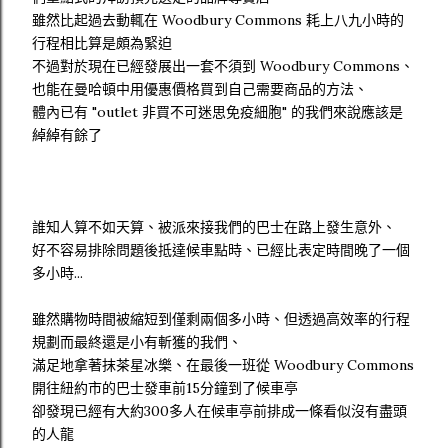
雖然比起過去動輒在 Woodbury Commons 耗上八九小時的
行程相比算是頗為緊迫
不過對於現在已經發展出一套不須到 Woodbury Commons、
也能在曼哈頓中用優惠價格買到自己需要商品的方法、
體內已有 "outlet 非買不可迷思免疫細胞" 的我們來說應該是
綽綽有餘了
誰知人算不如天算、被派來接我們的巴士在路上發生意外、
好不容易排除問題後抵達候車點時、已經比表定時間晚了一個
多小時...
雖然購物時間被縮短到僅剩兩個多小時、但透過高效率的行程
規劃而最終還是小有斬獲的我們、
滿足地拿著抹茶星冰樂、在最後一班從 Woodbury Commons
開往紐約市的巴士發車前15分鐘到了候車亭
卻發現已經有大約300多人在候車亭前排成一條看似沒有盡頭
的人龍