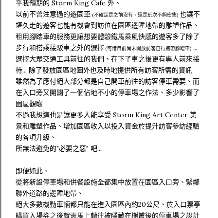
乎我預期的 Storm King Cafe 外、
以前不曾注意過的遊園車
也讓不
(不確定是之前沒有、還是班次不夠密集)
堪久走的遊客也能有機會到訪位在園區邊陲地帶的雕塑作品、
租用腳踏車的服務更讓想要體驗鐵馬乘風快感的遊客多了除了
步行和搭乘接駁車之外的選擇
...
(可惜目前尚未開放訪客自行攜帶腳踏車)
選擇大眾交通工具前往的我們、在下了車之後更有專人前來接
待... 除了發放園區地圖外也及時地提供所有訪客所需的資訊
雖然為了應付絕大部分都是自己開車前往的訪客停車需要、而
在入口旁又開闢了一個佔地不小的停車場之作法、多少影響了
園區觀瞻
不過我想這也是讓更多人能享受 Storm King Art Center 美
景和雕塑作品、增加園區收入以投入資金於提升訪客參訪經驗
的各項升級、
所無法避免的"必要之惡" 吧...
即便如此、
從將新設停車場和供餐設施全都集中放置在園區入口旁、緊鄰
聯外道路的邊陲地帶、
絕大多數機動車輛都只能在進入園區內約20公尺、於入口票亭
購買入場券之後就需馬上轉往被隱藏在樹叢後的停車場之設計