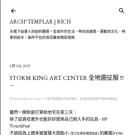
跳至主要內容
ARCH*TEMPLAR | RICH
天橋下說書人的紐約觀察。從城市到生活、時尚到建築、運動到文化、時
事到秘辛，無所不包的資訊雜食類部落格
9月 06, 2011
STORM KING ART CENTER 全地圖征服 !!!
在 Storm King Art Center，大地不僅是展示作品的舞台... 其自身就是個美不勝收的藝術品
雖然一開始是打算給他宅在家三天、
除了認真唸書外也能好好摸熟自己剛入手的玩具- HP
TouchPad
不過因為上週末被雷聲大雨點小
的颶風Irene
(至少在曼哈頓是如此)