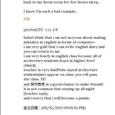
back to my dorm room for few hours sleep...
I know I'm such a bad example...
回覆
yinchia030
3:22 上午
haha!i think that i am not nervous about making
mistakes in english in forint of computer~
i am very gald that i can write english diary and
you can return to me.
i am very lonely in english class because all of
arcitecture students learn in higher level
class:(((
teacher is very kind!!!she says:if arcitecture
students(me) appear on class ,you will pass
the class. XD
and 勞作教育 is a good chance to make friends!
it is not common that staying up all night
(teacher says).
and i worry that i will become a panda~
版主回覆：(09/12/2011 09:05:51 PM)