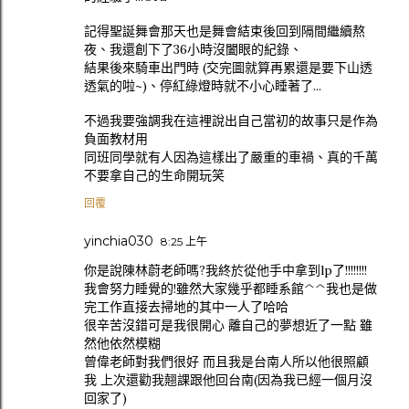
記得聖誕舞會那天也是舞會結束後回到隔間繼續熬
夜、我還創下了36小時沒闔眼的紀錄、
結果後來騎車出門時 (交完圖就算再累還是要下山透
透氣的啦~)、停紅綠燈時就不小心睡著了...
不過我要強調我在這裡說出自己當初的故事只是作為
負面教材用
同班同學就有人因為這樣出了嚴重的車禍、真的千萬
不要拿自己的生命開玩笑
回覆
yinchia030
8:25 上午
你是說陳林蔚老師嗎?我終於從他手中拿到lp了!!!!!!!!
我會努力睡覺的!雖然大家幾乎都睡系館^^我也是做
完工作直接去掃地的其中一人了哈哈
很辛苦沒錯可是我很開心 離自己的夢想近了一點 雖
然他依然模糊
曾偉老師對我們很好 而且我是台南人所以他很照顧
我 上次還勸我翹課跟他回台南(因為我已經一個月沒
回家了)