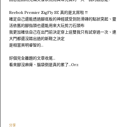
Reebok Premier ZigFly SE 真的是太屌啦 !!!
確定自己還能透過腳底板的神經感受到防滑磚的點狀突起、靈
活依舊的腳指頭也還能用來大玩剪刀石頭布
我更加確信自己在出門前決定穿上這雙我只有試穿過一次、連
大門都還沒踏出過的新鞋之決定
是相當英明睿智的...
好個完全離題的文章收尾...
看來腳沒麻痺、腦袋倒是真的累了...Orz
分享