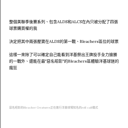
整個美聯季後賽系列
、包含ALDS和ALCS在內只被分配了四張
球票購買權的我
決定把其中兩張壓寶在ALDS的第一戰、Bleachers區位的球票
這樣一來除了可以確定自己能看到洋基祭出王牌投手全力搶勝
的一戰外、還能在最"惡名昭彰"的Bleachers區體驗洋基球迷的
瘋狂
惡名昭彰的Bleacher Creatures正在進行洋基球場知名的roll call儀式