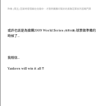
昨晚 (周五) 回家時發現躺在信箱中、才剛熱騰騰印製好的美聯冠軍系列首戰門票
或許也該是為搶購2009 World Series
球票做準備的
(世界大賽)
時候了...
我相信...
Yankees will win it all !!!