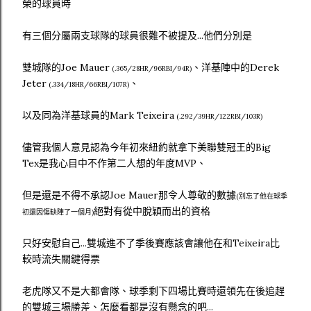
榮的球員時
有三個分屬兩支球隊的球員很難不被提及...他們分別是
雙城隊的Joe Mauer
、洋基陣中的Derek
(.365/28HR/96RBI/94R)
Jeter
、
(.334/18HR/66RBI/107R)
以及同為洋基球員的Mark Teixeira
(.292/39HR/122RBI/103R)
儘管我個人意見認為今年初來紐約就拿下美聯雙冠王的Big
Tex是我心目中不作第二人想的年度MVP、
但是還是不得不承認Joe Mauer那令人尊敬的數據
(別忘了他在球季
絕對有從中脫穎而出的資格
初還因傷缺陣了一個月)
只好安慰自己...雙城進不了季後賽應該會讓他在和Teixeira比
較時流失關鍵得票
老虎隊又不是大都會隊、球季剩下四場比賽時還領先在後追趕
的雙城三場勝差、怎麼看都是沒有懸念的吧...