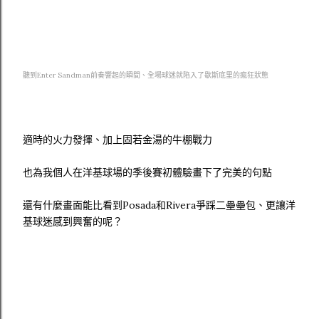
聽到Enter Sandman前奏響起的瞬間、全場球迷就陷入了歇斯底里的瘋狂狀態
適時的火力發揮、加上固若金湯的牛棚戰力
也為我個人在洋基球場的季後賽初體驗畫下了完美的句點
還有什麼畫面能比看到Posada和Rivera爭踩二壘壘包、更讓洋
基球迷感到興奮的呢？