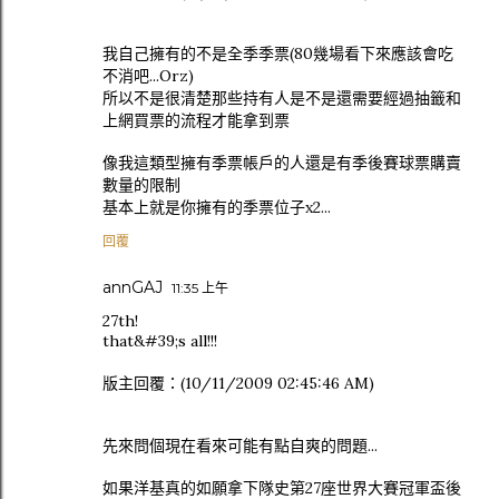
我自己擁有的不是全季季票(80幾場看下來應該會吃
不消吧...Orz)
所以不是很清楚那些持有人是不是還需要經過抽籤和
上網買票的流程才能拿到票
像我這類型擁有季票帳戶的人還是有季後賽球票購賣
數量的限制
基本上就是你擁有的季票位子x2...
回覆
annGAJ
11:35 上午
27th!
that&#39;s all!!!
版主回覆：(10/11/2009 02:45:46 AM)
先來問個現在看來可能有點自爽的問題...
如果洋基真的如願拿下隊史第27座世界大賽冠軍盃後