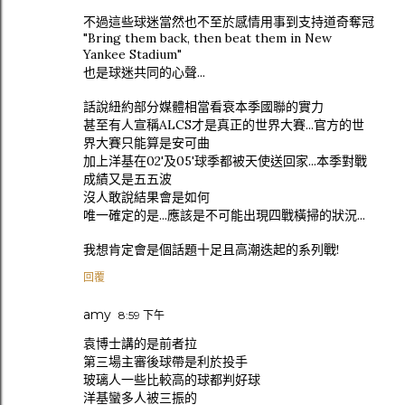
不過這些球迷當然也不至於感情用事到支持道奇奪冠
"Bring them back, then beat them in New
Yankee Stadium"
也是球迷共同的心聲...
話說紐約部分媒體相當看衰本季國聯的實力
甚至有人宣稱ALCS才是真正的世界大賽...官方的世
界大賽只能算是安可曲
加上洋基在02'及05'球季都被天使送回家...本季對戰
成績又是五五波
沒人敢說結果會是如何
唯一確定的是...應該是不可能出現四戰橫掃的狀況...
我想肯定會是個話題十足且高潮迭起的系列戰!
回覆
amy
8:59 下午
袁博士講的是前者拉
第三場主審後球帶是利於投手
玻璃人一些比較高的球都判好球
洋基蠻多人被三振的