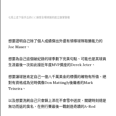
七局上走下投手丘的C.C.接受全場球迷的起立鼓掌致敬
想要證明自己除了個人成績傑出外還有領導球隊取勝能力的
Joe Mauer、
想要為自己這個破紀錄的球季劃下完美句點、可能也是其球員
生涯最後一次如此接近年度MVP獎座的Derek Jeter、
想要讓球迷肯定自己一億八千萬美金的標價的確物有所值、絕
對有資格成為兒時偶像Don Mattingly後繼者的Mark
Teixeira、
以及想要洗刷自己只會錦上添花不會雪中送炭、關鍵時刻總是
無功而返的臭名、在例行賽最後一戰創造奇蹟的A-Rod