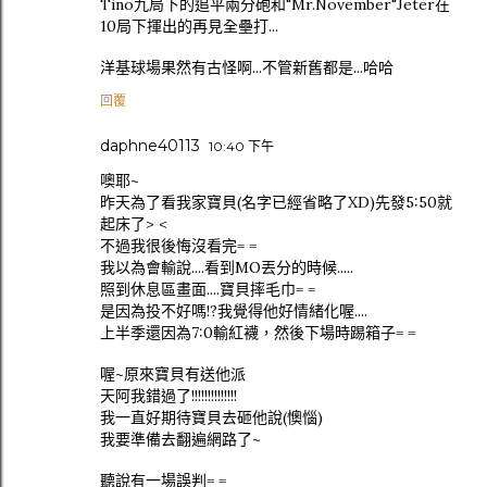
Tino九局下的追平兩分砲和"Mr.November"Jeter在
10局下揮出的再見全壘打...
洋基球場果然有古怪啊...不管新舊都是...哈哈
回覆
daphne40113
10:40 下午
噢耶~
昨天為了看我家寶貝(名字已經省略了XD)先發5:50就
起床了> <
不過我很後悔沒看完= =
我以為會輸說....看到MO丟分的時候.....
照到休息區畫面....寶貝摔毛巾= =
是因為投不好嗎!?我覺得他好情緒化喔....
上半季還因為7:0輸紅襪，然後下場時踢箱子= =
喔~原來寶貝有送他派
天阿我錯過了!!!!!!!!!!!!!!
我一直好期待寶貝去砸他說(懊惱)
我要準備去翻遍網路了~
聽說有一場誤判= =