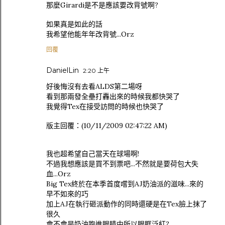
那麼Girardi是不是應該要改背號啊?
如果真是如此的話
我希望他能年年改背號...Orz
回覆
DanielLin
2:20 上午
好後悔沒有去看ALDS第二場呀
看到那兩發全壘打轟出來的時候我都快哭了
我覺得Tex在接受訪問的時候也快哭了
版主回覆：(10/11/2009 02:47:22 AM)
我也超希望自己當天在球場啊!
不過我想應該是買不到票吧...不然就是要荷包大失
血...Orz
Big Tex終於在本季首度嚐到AJ奶油派的滋味...來的
早不如來的巧
加上AJ在執行砸派動作的同時還硬是在Tex臉上抹了
很久
會不會是奶油跑進眼睛中所以眼眶泛紅?