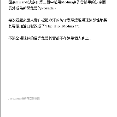
因為Girardi決定在第二戰中起用Molina為先發捕手的決定而
意外成為新聞焦點的Posada、
幾次看起來讓人實在捏把冷汗的防守表現讓現場球迷即性地將
其專屬加油口號改成了"Hip Hip...Molina !!!"...
不過全場球迷的目光焦點其實都不在這幾個人身上...
Joe Mauer揮棒落空的瞬間