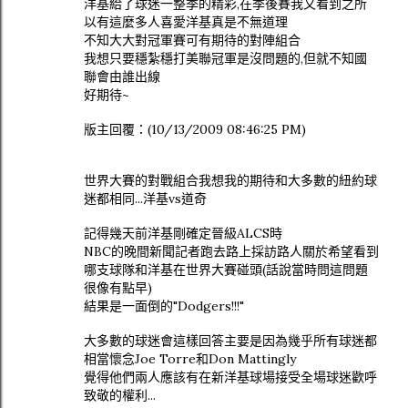
洋基給了球迷一整季的精彩,在季後賽我又看到之所
以有這麼多人喜愛洋基真是不無道理
不知大大對冠軍賽可有期待的對陣組合
我想只要穩紮穩打美聯冠軍是沒問題的,但就不知國
聯會由誰出線
好期待~
版主回覆：(10/13/2009 08:46:25 PM)
世界大賽的對戰組合我想我的期待和大多數的紐約球
迷都相同...洋基vs道奇
記得幾天前洋基剛確定晉級ALCS時
NBC的晚間新聞記者跑去路上採訪路人關於希望看到
哪支球隊和洋基在世界大賽碰頭(話說當時問這問題
很像有點早)
結果是一面倒的"Dodgers!!!"
大多數的球迷會這樣回答主要是因為幾乎所有球迷都
相當懷念Joe Torre和Don Mattingly
覺得他們兩人應該有在新洋基球場接受全場球迷歡呼
致敬的權利...