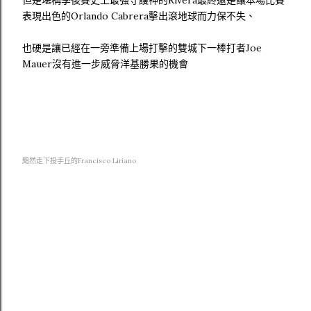
但是堪稱季後賽史上最強守護神的Rivera最終還是讓本場比賽
表現出色的Orlando Cabrera擊出滾地球而力保不失、
也硬是讓已經在一旁準備上場打擊的雙城下一棒打者Joe
Mauer沒有進一步威脅洋基勝果的機會
黯然走下投手丘的Francisco Liriano