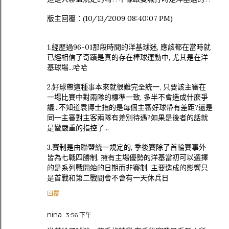
版主回覆：(10/13/2009 08:40:07 PM)
1.經歷過96-01那段時間的洋基球迷, 應該都在當時就
已經相信了奇蹟是真的存在棒球運動中, 尤其是在洋
基球場...哈哈
2.好球帶這種事本來就很難完全統一, 只要該主審在
一場比賽中對兩隊的標準一致, 多半不會造成什麼爭
議...不知道袁博士指的是每個主審好球帶有差距?還是
同一主審對主客兩隊有差別待遇?如果是後者的話就
是蠻嚴重的指控了...
3.賽制是由聯盟統一規定的, 季後賽除了首輪賽事外
皆為七戰四勝制, 擁有主場優勢的洋基當初可以選擇
的是系列戰開始的日期而非賽制, 主要造成的影響只
是首戰和第二戰間會不會有一天休兵日
回覆
nina
3:56 下午