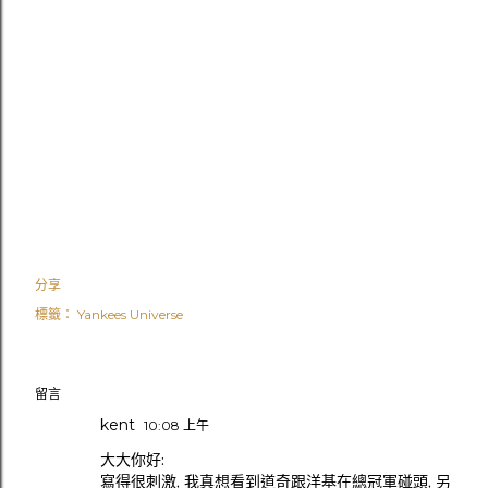
分享
標籤：
Yankees Universe
留言
kent
10:08 上午
大大你好:
寫得很刺激, 我真想看到道奇跟洋基在總冠軍碰頭, 另