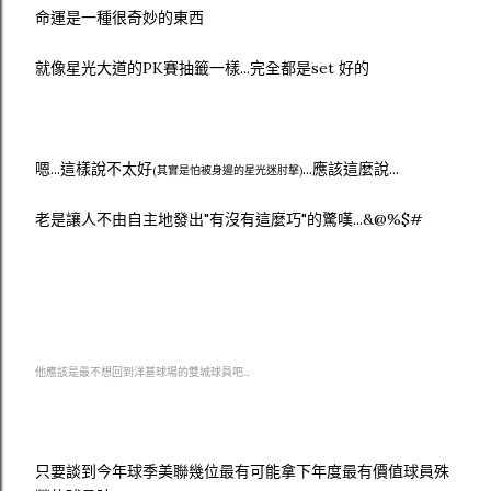
命運是一種很奇妙的東西
就像星光大道的PK賽抽籤一樣...完全都是set 好的
嗯...這樣說不太好
...應該這麼說...
(其實是怕被身邊的星光迷肘擊)
老是讓人不由自主地發出"有沒有這麼巧"的驚嘆...&@%$#
他應該是最不想回到洋基球場的雙城球員吧...
只要談到今年球季美聯幾位最有可能拿下年度最有價值球員殊