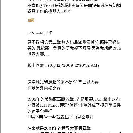
畢竟Big Tex可是被球迷開玩笑是個沒有感情只知道
認真工作的機器人...哈哈
回覆
123
4:40 上午
真不敢相信第二戰.無人出局滿壘沒掉分.那時已經快
哭ㄌ.鐵爺那一發真的讓我掉下眼淚.因為我想起1996
世界大賽......
版主回覆：(10/12/2009 12:30:52 AM)
這場球讓我想起的倒不是96年世界大賽
而是另外兩場比賽...
1996年的美聯冠軍戰首戰...先是那顆Jeter擊出的右
外野被Jeff Maier硬是"偷撈"出場外成了極具爭議性
的追平全壘打
11局下時Bernie就轟出了再見全壘打
在來就是2001年的世界大賽第四戰