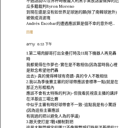
不過話說02世界杯時被義大利黑手黨放話要做掉的厄
瓜多籍裁判Byron Moreno
到現在還是沒有如世界足球迷的願(除了南韓球迷外)
被做成消波塊
Andrés Escobar的遭遇應該算是個不幸的意外吧...
回覆
amy
8:53 下午
1.第二場肉腳哥打出全壘打時及11局下機器人再見轟
時
我都覺得在作夢也-實在是不敢相信(因為當時我心裡
是默念希望他們轟
出去)-真的覺得棒球有奇蹟-真的令人不敢相信
2.我以為季後賽主審的好球帶應該會標準一點(就是在
那正方形框框內
應該不會有太特殊的判決)-但我看民視袁主播的講評
在洋基這三場比賽
中似乎主審有時好球帶會不一致-這點我是有小驚訝
(因為這些主審應該
有挑過的把以避免人為的爭議)
3.跟天使打是7戰4勝制對把
這是大聯盟規定的嗎??不像跟雙城打時是洋基選的??