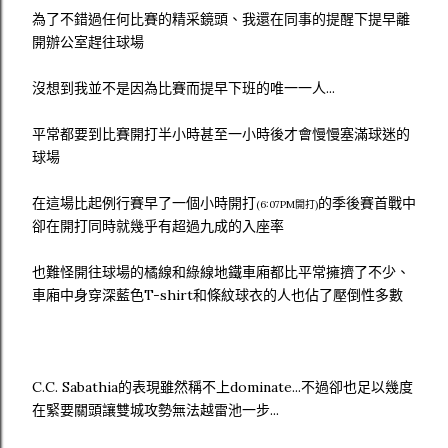
為了不錯過任何比賽的精采鏡頭、我還在同事的提醒下提早離
開辦公室趕往球場
沒想到我並不是因為比賽而提早下班的唯一一人...
平常都要到比賽開打半小時甚至一小時後才會慢慢塞滿球迷的
球場
在這場比起例行賽早了一個小時開打
的季後賽首戰中
(6:07PM開打)
卻在開打同時就幾乎有超過九成的入座率
也難怪開往球場的橘線和綠線地鐵車廂都比平常擁擠了不少、
車廂中身穿深藍色T-shirt和條紋球衣的人也佔了壓倒性多數
C.C. Sabathia的表現雖然稱不上dominate...不過卻也足以幾度
在緊要關頭讓雙城攻勢無法越雷池一步...