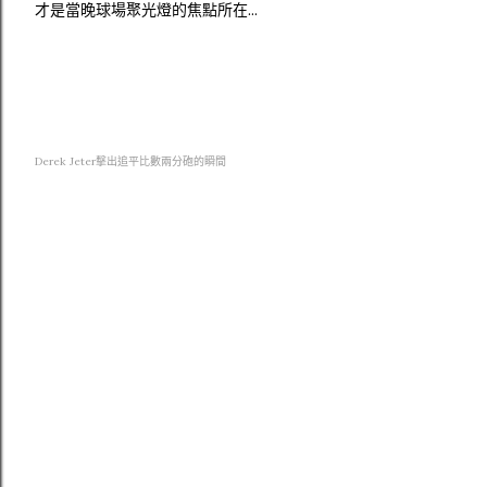
才是當晚球場聚光燈的焦點所在...
Derek Jeter擊出追平比數兩分砲的瞬間