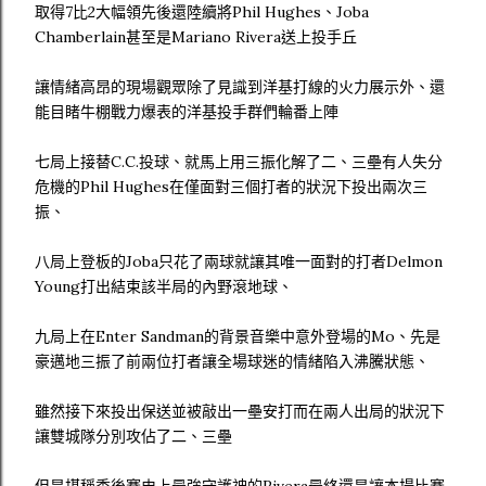
取得7比2大幅領先後還陸續將Phil Hughes、Joba
Chamberlain甚至是Mariano Rivera送上投手丘
讓情緒高昂的現場觀眾除了見識到洋基打線的火力展示外、還
能目睹牛棚戰力爆表的洋基投手群們輪番上陣
七局上接替C.C.投球、就馬上用三振化解了二、三壘有人失分
危機的Phil Hughes在僅面對三個打者的狀況下投出兩次三
振、
八局上登板的Joba只花了兩球就讓其唯一面對的打者Delmon
Young打出結束該半局的內野滾地球、
九局上在Enter Sandman的背景音樂中意外登場的Mo、先是
豪邁地三振了前兩位打者讓全場球迷的情緒陷入沸騰狀態、
雖然接下來投出保送並被敲出一壘安打而在兩人出局的狀況下
讓雙城隊分別攻佔了二、三壘