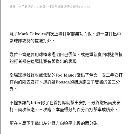
終於中止了難堪的0-31紀錄、接受全場球迷熱情歡呼的A-Rod
除了Mark Teixeira四次上場打擊都無功而返、還一度打出中
斷球隊攻勢的雙殺打外、
幾位不管是要用球棒來證明自己價值、或是重新贏回球迷信賴
的打者都在這場比賽有著傑出的表現
全場球迷噓聲攻擊焦點的Joe Mauer敲出了包含一支二壘安打
在內的兩支安打、還靠著Posada的捕逸跑回了雙城的第二分
外、
不惶多讓的Jeter除了在首打席就擊出安打、最終繳出兩支安
打、兩次保送、三次跑回本壘得分的百分百打擊率成績外、
更在三局下半擊出左外野方向追平比數的兩分砲