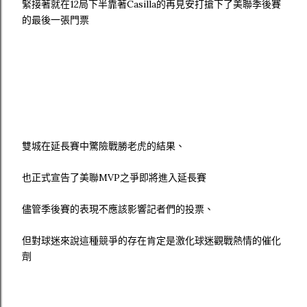
緊接著就在12局下半靠著Casilla的再見安打搶下了美聯季後賽
的最後一張門票
雙城在延長賽中驚險戰勝老虎的結果、
也正式宣告了美聯MVP之爭即將進入延長賽
儘管季後賽的表現不應該影響記者們的投票、
但對球迷來說這種競爭的存在肯定是激化球迷觀戰熱情的催化
劑