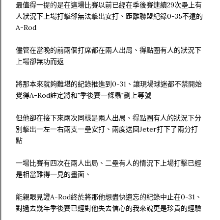
最值得一提的是在這場比賽以前已經在季後賽連續29次壘上有
人狀況下上場打擊卻無法擊出安打、距離聯盟紀錄0-35不遠的
A-Rod
儘管在當晚的前兩個打席都在兩人出局、得點圈有人的狀況下
上場卻無功而返
將那本來就夠難堪的紀錄推進到0-31、讓現場球迷都不禁開始
覺得A-Rod註定將和"季後賽一條蟲"劃上等號
但他卻在接下來兩次同樣是兩人出局、得點圈有人的狀況下分
別擊出一左一右兩支一壘安打、兩度送回Jeter打下了兩分打
點
一場比賽有四次在兩人出局、二壘有人的情況下上場打擊已經
是相當難得一見的畫面、
能親眼見證A-Rod終於將那他想盡快遺忘的紀錄中止在0-31、
對過去幾年季後賽已經對他失去信心的我來說更是珍貴的經驗