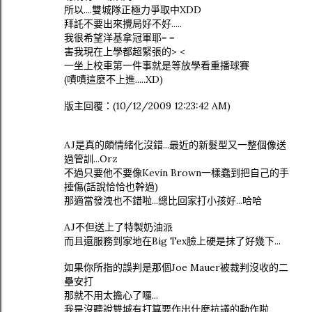
所以....雙城隊正極力爭取中XDD
拜託不要出來攪局好不好.....
我很希望洋基拿冠軍耶= =
害我現在上學都超緊張的> <
一坐上校車第一件事就是等放學看重播球賽
(嘖嘖這麼不上進.....XD)
版主回覆：(10/12/2009 12:23:42 AM)
AJ是真的頗情緒化沒錯...最近的新髮型又一整個像送
過管訓...Orz
不過只要他不要像Kevin Brown一樣蠢到把自己的手
捶傷(話說恰恰也幹過)
那適當發洩也不錯啦...總比回家打小孩好...哈哈
AJ不但送上了特製奶油派
而且還服務到家地在Big Tex臉上硬是抹了好幾下...
如果你所指的誤判是那個Joe Mauer被裁判沒收的二
壘安打
那就不用太擔心了囉...
我是沒聽說雙城有打算要作出什麼抗議的動作啦