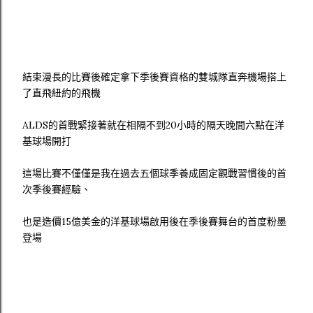
結束漫長的比賽後確定拿下季後賽資格的雙城隊直奔機場搭上
了直飛紐約的飛機
ALDS的首戰緊接著就在相隔不到20小時的隔天晚間六點在洋
基球場開打
這場比賽不僅僅是我在過去五個球季養成固定觀戰習慣後的首
次季後賽經驗、
也是造價15億美金的洋基球場啟用後在季後賽舞台的首度粉墨
登場