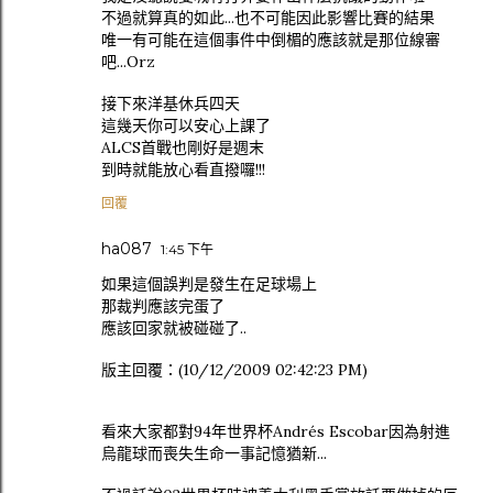
不過就算真的如此...也不可能因此影響比賽的結果
唯一有可能在這個事件中倒楣的應該就是那位線審
吧...Orz
接下來洋基休兵四天
這幾天你可以安心上課了
ALCS首戰也剛好是週末
到時就能放心看直撥囉!!!
回覆
ha087
1:45 下午
如果這個誤判是發生在足球場上
那裁判應該完蛋了
應該回家就被碰碰了..
版主回覆：(10/12/2009 02:42:23 PM)
看來大家都對94年世界杯Andrés Escobar因為射進
烏龍球而喪失生命一事記憶猶新...