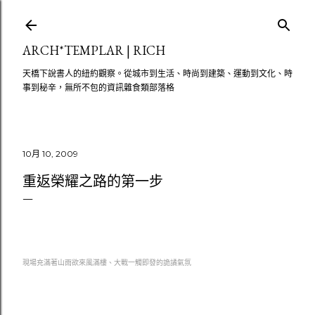
跳至主要內容
ARCH*TEMPLAR | RICH
天橋下說書人的紐約觀察。從城市到生活、時尚到建築、運動到文化、時
事到秘辛，無所不包的資訊雜食類部落格
10月 10, 2009
重返榮耀之路的第一步
現場充滿著山雨欲來風滿樓、大戰一觸即發的詭譎氣氛