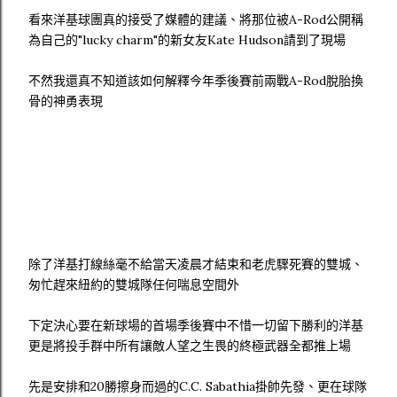
看來洋基球團真的接受了媒體的建議、將那位被A-Rod公開稱
為自己的"lucky charm"的新女友Kate Hudson請到了現場
不然我還真不知道該如何解釋今年季後賽前兩戰A-Rod脫胎換
骨的神勇表現
除了洋基打線絲毫不給當天凌晨才結束和老虎驟死賽的雙城、
匆忙趕來紐約的雙城隊任何喘息空間外
下定決心要在新球場的首場季後賽中不惜一切留下勝利的洋基
更是將投手群中所有讓敵人望之生畏的終極武器全都推上場
先是安排和20勝擦身而過的C.C. Sabathia掛帥先發、更在球隊