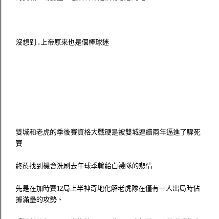
沒想到...上帝原來也是個棒球迷
雙城和老虎的季後賽資格大戰硬是被雙城連續兩年逼進了驟死
賽
終於找到機會洗刷去年球季輸給白襪隊的悲情
先是在加時賽12局上半神奇地化解老虎隊在僅有一人出局時佔
據滿壘的攻勢、