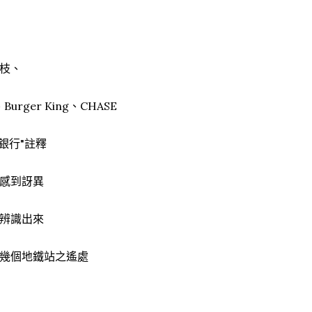
枝、
rger King、CHASE
銀行"註釋
感到訝異
辨識出來
幾個地鐵站之遙處