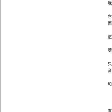
我
它
而
這
讓
只
音
和
有