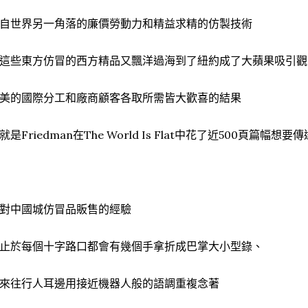
自世界另一角落的廉價勞動力和精益求精的仿製技術
這些東方仿冒的西方精品又飄洋過海到了紐約成了大蘋果吸引觀
美的國際分工和廠商顧客各取所需皆大歡喜的結果
就是Friedman在The World Is Flat中花了近500頁篇幅
對中國城仿冒品販售的經驗
止於每個十字路口都會有幾個手拿折成巴掌大小型錄、
來往行人耳邊用接近機器人般的語調重複念著