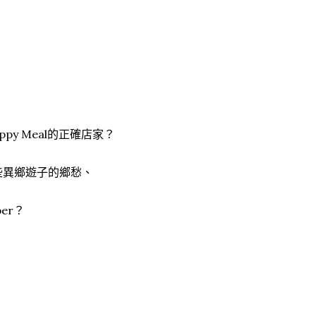
ppy Meal的正確店家？
這些異鄉遊子的鄉愁、
er？