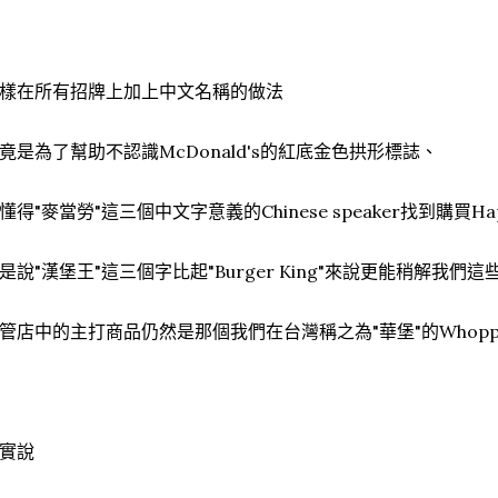
樣在所有招牌上加上中文名稱的做法
竟是為了幫助不認識McDonald's的紅底金色拱形標誌、
懂得"麥當勞"這三個中文字意義的Chinese speaker找到購買Ha
是說"漢堡王"這三個字比起"Burger King"來說更能稍解我們
管店中的主打商品仍然是那個我們在台灣稱之為"華堡"的Whopp
實說