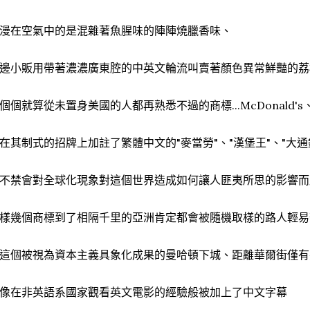
漫在空氣中的是混雜著魚腥味的陣陣燒臘香味、
邊小販用帶著濃濃廣東腔的中英文輪流叫賣著顏色異常鮮豔的荔
個個就算從未置身美國的人都再熟悉不過的商標...McDonald's、Bu
在其制式的招牌上加註了繁體中文的"麥當勞"、"漢堡王"、"大通
不禁會對全球化現象對這個世界造成如何讓人匪夷所思的影響而
樣幾個商標到了相隔千里的亞洲肯定都會被隨機取樣的路人輕易
這個被視為資本主義具象化成果的曼哈頓下城、距離華爾街僅有
像在非英語系國家觀看英文電影的經驗般被加上了中文字幕