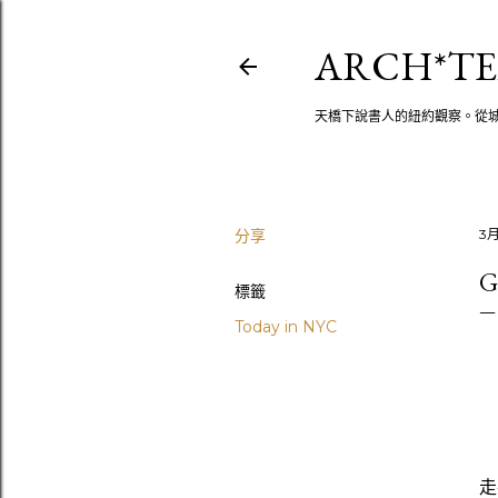
ARCH*TE
天橋下說書人的紐約觀察。從
分享
3月
標籤
Today in NYC
走