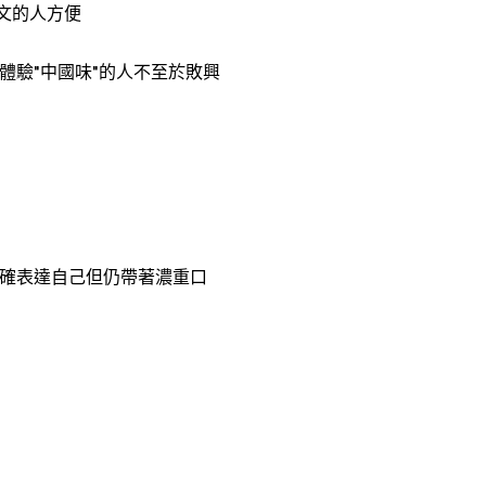
文的人方便
體驗"中國味"的人不至於敗興
確表達自己但仍帶著濃重口