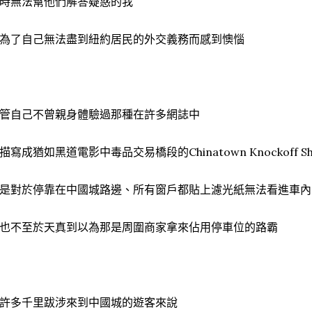
時無法幫他們解答疑惑的我
為了自己無法盡到紐約居民的外交義務而感到懊惱
管自己不曾親身體驗過那種在許多網誌中
描寫成猶如黑道電影中毒品交易橋段的Chinatown Knockoff Sho
是對於停靠在中國城路邊、所有窗戶都貼上濾光紙無法看進車內
也不至於天真到以為那是周圍商家拿來佔用停車位的路霸
許多千里跋涉來到中國城的遊客來說