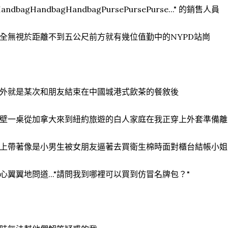
HandbagHandbagHandbagPursePursePurse..." 的銷售人員
全無視於距離不到五公尺前方就有幾位值勤中的NYPD站崗
外就是某次和朋友結束在中國城港式飲茶的餐敘後
壁一桌從加拿大來到紐約旅遊的白人家庭在我正穿上外套準備離
上帶著像是小男生被女朋友逼著去買衛生棉時面對櫃台結帳小姐
心翼翼地問道..."請問我到哪裡可以買到仿冒名牌包？"