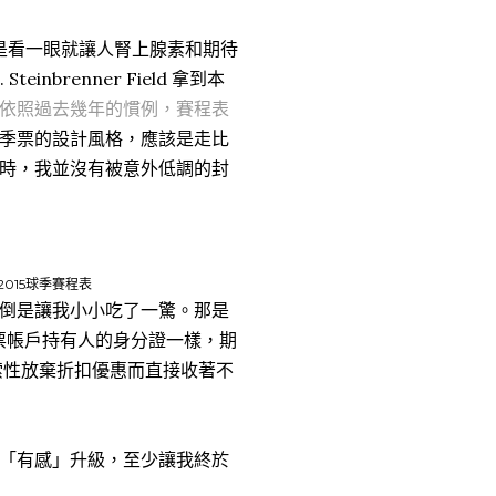
是看一眼就讓人腎上腺素和期待
Steinbrenner Field 拿到本
依照過去幾年的慣例，賽程表
季票的設計風格，應該是走比
時，我並沒有被意外低調的封
兩本2015球季賽程表
倒是讓我小小吃了一驚。那是
，就像是季票帳戶持有人的身分證一樣，期
索性放棄折扣優惠而直接收著不
「有感」升級，至少讓我終於