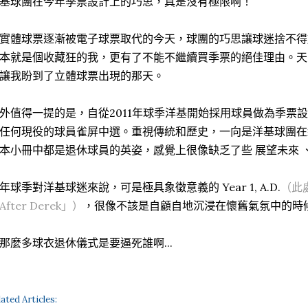
基球團在今年季票設計上的巧思，真是沒有極限啊！
實體球票逐漸被電子球票取代的今天，球團的巧思讓球迷捨不得
本就是個收藏狂的我，更有了不能不繼續買季票的絕佳理由。天
讓我盼到了立體球票出現的那天。
外值得一提的是，自從2011年球季洋基開始採用球員做為季票
任何現役的球員雀屏中選。重視傳統和歷史，一向是洋基球團在
本小冊中都是退休球員的英姿，感覺上很像缺乏了些 展望未來 
年球季對洋基球迷來說，可是極具象徵意義的 Year 1, A.D.
（
此處
After Derek」）
，很像不該是自顧自地沉浸在懷舊氣氛中的時候.
那麼多球衣退休儀式是要逼死誰啊...
lated Articles: