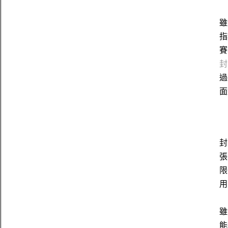
雖
指
賽
封
過
面
封
張
限
用
雖
能