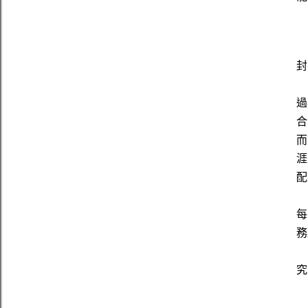
封
過
合
而
涯
配
每
務
究