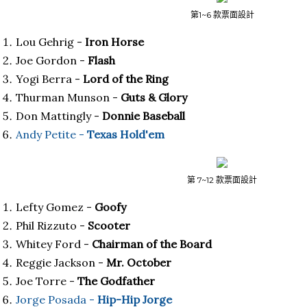
第1~6 款票面設計
Lou Gehrig -
Iron Horse
Joe Gordon -
Flash
Yogi Berra -
Lord of the Ring
Thurman Munson -
Guts & Glory
Don Mattingly -
Donnie Baseball
Andy Petite -
Texas Hold'em
第 7~12 款票面設計
Lefty Gomez -
Goofy
Phil Rizzuto -
Scooter
Whitey Ford -
Chairman of the Board
Reggie Jackson -
Mr. October
Joe Torre -
The Godfather
Jorge Posada -
Hip-Hip Jorge