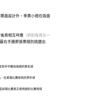
的票面設計外，季票小冊在版面
前後頁相互呼應
（例如每頁左一
最右手邊那張票個別挑選出
前從他手中親自接過的簽名球
名、在某場比賽撿到的界外球
是該場比賽真正使用過的比賽用球