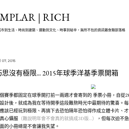
跳至主要內容
MPLAR | RICH
城市到生活、時尚到建築、運動到文化、時事到秘辛，無所不包的資訊雜食類部落格
 07, 2015
巧思沒有極限... 2015年球季洋基季票開箱
個賽季都固定在球季開打前一兩週才會寄到的 季票小冊，自從2
設計後，就成為我在等待開季這段難熬時光中最期待的驚喜。每
應該已經玩到極限、再搞下去恐怕隔年恐怕得作成立體卡片、才
真心懾服
（難說明年會不會真的就搞成3D版...）
，但每次迫不急待
面的小冊總是不會讓我失望。