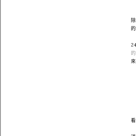
除
的
2
的
來
看