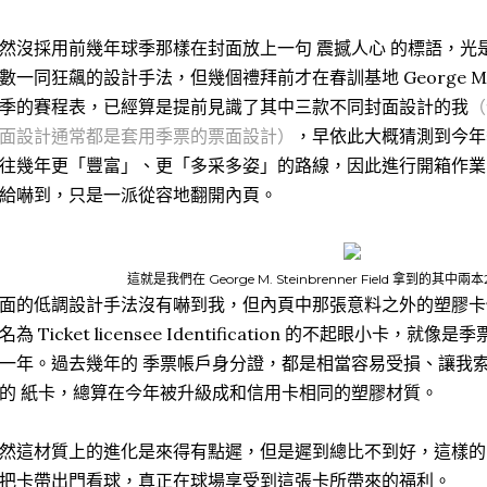
然沒採用前幾年球季那樣在封面放上一句 震撼人心 的標語，光
數一同狂飆的設計手法，但幾個禮拜前才在
春訓基地 George M. 
季的賽程表，已經算是提前見識了其中三款不同封面設計的我
（
面設計通常都是套用季票的票面設計）
，早依此大概猜測到今年
往幾年更「豐富」、更「多采多姿」的路線，因此進行開箱作業
給嚇到，只是一派從容地翻開內頁。
這就是我們在 George M. Steinbrenner Field 拿到的其中
面的低調設計手法沒有嚇到我，但內頁中那張意料之外的塑膠卡
名為 Ticket licensee Identification 的不起眼小卡
一年。過去幾年的 季票帳戶身分證，都是相當容易受損、讓我
的 紙卡，總算在今年被升級成和信用卡相同的塑膠材質。
然這材質上的進化是來得有點遲，但是遲到總比不到好，這樣的
把卡帶出門看球，真正在球場享受到這張卡所帶來的福利。