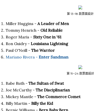
第 13~18 款票面設計
Miller Huggins -
A Leader of Men
Tommy Henrich -
Old Reliable
Roger Maris -
Sixty One in '61
Ron Guidry -
Louisiana Lightning
Paul O'Neill -
The Warrior
Mariano Rivera -
Enter Sandman
第 19~24 款票面設計
Babe Ruth -
The Sultan of Swat
Joe McCarthy -
The Disciplinarian
Mickey Mantle -
The Commerce Comet
Billy Martin -
Billy the Kid
Bernie Williams -
Bern Baby Bern