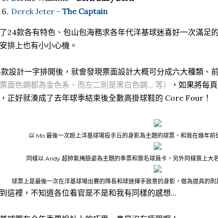
Derek Jeter -
The Captain
了24款各有特色、包山包海務求各年代洋基球迷喜好一次滿足
安排上也有小小心機。
4款設計一字排開後，就會發現票面設計大概可分成六大種類、
票面色調都為金色系、而左二則是黑白色調... 等）
，如果將每頁
，正好就湊成了去年球季結束後全數高掛球鞋的 Core Four！
以 Mo 最後一次跑上洋基球場投手丘的身影為主題的球票，和我在幾年
同樣以 Andy 超帥氣掩臉姿為主題的季票和簽名球員卡，另外同樣簽上大
球票上是最後一次在洋基球場出賽的隊長和球迷揮手致意的身影，做為道具的則
到這裡，不知道各位看官是不是和我有同樣的感想...