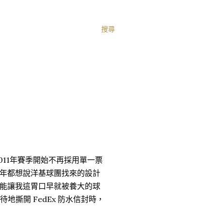
搜尋
011年賽季開始不再採用單一票
年都想說洋基球團找來的設計
能讓我這胃口早就被養大的球
地撕開 FedEx 防水信封時，