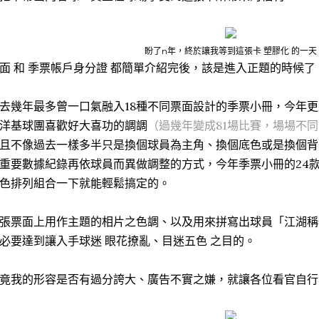
盼了n年，終於讓我等到這張卡 塑膠化 的一天
面 和 季票帳戶身分證 都簡單介紹完後，該是進入正題的時候了
去幾年最多曾一口氣融入18種不同票面設計的季票小冊，今年更
洋基球團喜歡好大喜功的調調
（過幾年變成81場比賽，場場不
且不像過去一樣多半只是換個球員為主角、換個底色或是換個背
重要數據紀錄再依球員而異做調整的方式，今年季票小冊的24
色排列組合一下就能輕鬆搞定的。
張票面上用作主題的相片之色調、以及用來拼寫出球員「江湖稱
必要達到讓入手球迷 眼花撩亂、目迷五色 之目的。
竟我的形容是否有過分誇大、廣告不實之嫌，就讓各位看官自行看