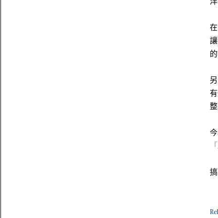
洋
在
讓
的
另
有
整
今
「
搞
Re