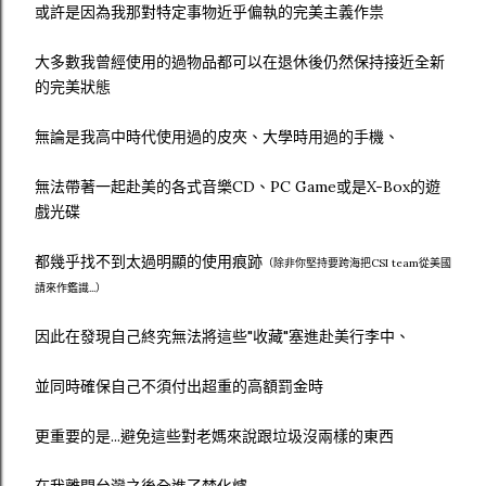
或許是因為我那對特定事物近乎偏執的完美主義作祟
大多數我曾經使用的過物品都可以在退休後仍然保持接近全新
的完美狀態
無論是我高中時代使用過的皮夾、大學時用過的手機、
無法帶著一起赴美的各式音樂CD、PC Game或是X-Box的遊
戲光碟
都幾乎找不到太過明顯的使用痕跡
（除非你堅持要跨海把CSI team從美國
請來作鑑識...）
因此在發現自己終究無法將這些"收藏"塞進赴美行李中、
並同時確保自己不須付出超重的高額罰金時
更重要的是...避免這些對老媽來說跟垃圾沒兩樣的東西