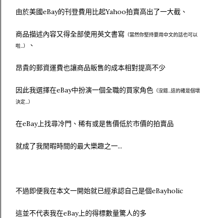
由於美國eBay的刊登費用比起Yahoo拍賣高出了一大截、
商品描述內容又得全部使用英文書寫
（當然你堅持要用中文的話也可以
、
啦...）
昂貴的郵資運費也讓商品販售的成本相對提高不少
因此我選擇在eBay中扮演一個全職的買家角色
（沒錯...這的確是個壞
決定...）
在eBay上找尋冷門、稀有或是售價低於市價的拍賣品
就成了我閒暇時間的最大樂趣之一...
不過即便我在本文一開始就已經承認自己是個eBayholic
這並不代表我在eBay上的得標數量驚人的多