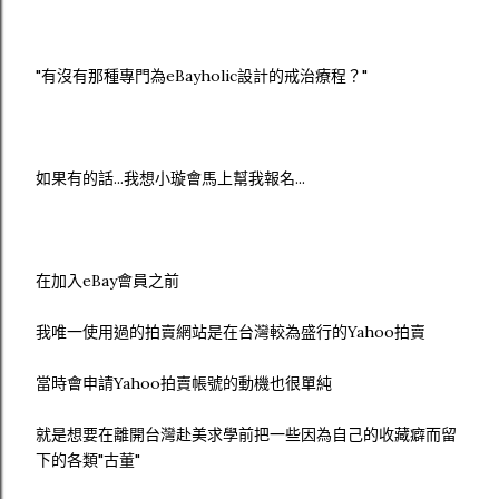
"有沒有那種專門為eBayholic設計的戒治療程？"
如果有的話...我想小璇會馬上幫我報名...
在加入eBay會員之前
我唯一使用過的拍賣網站是在台灣較為盛行的Yahoo拍賣
當時會申請Yahoo拍賣帳號的動機也很單純
就是想要在離開台灣赴美求學前把一些因為自己的收藏癖而留
下的各類"古董"