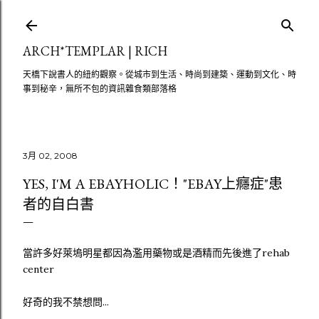
跳至主要內容
ARCH*TEMPLAR | RICH
天橋下說書人的紐約觀察。從城市到生活、時尚到建築、運動到文化、時
事到秘辛，無所不包的資訊雜食類部落格
3月 02, 2008
YES, I'M A EBAYHOLIC！"EBAY上癮症"患
者的自白書
當許多好萊塢明星都因為濫用藥物或是酒精而先後進了rehab
center
好奇的我不禁想問...