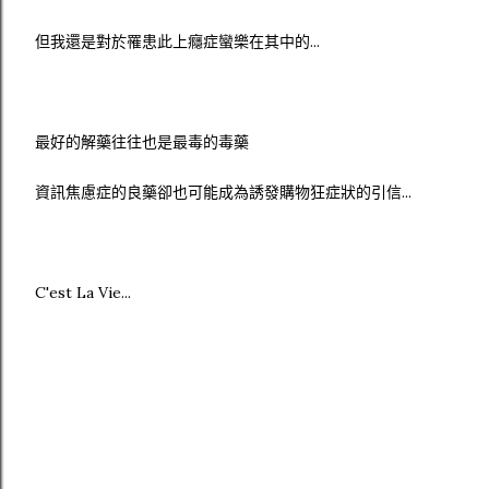
但我還是對於罹患此上癮症蠻樂在其中的...
最好的解藥往往也是最毒的毒藥
資訊焦慮症的良藥卻也可能成為誘發購物狂症狀的引信...
C'est La Vie...