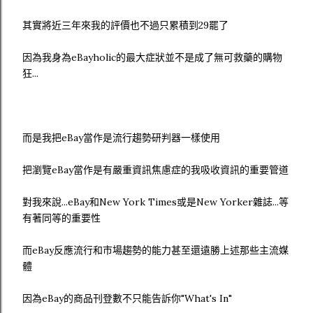
其實將近三年來我的評價也不過只累積到29罷了
因為我身為eBayholic的最大症狀並不是成了無可救藥的購物
狂...
而是我把eBay當作是流行趨勢研判器一樣使用
把瀏覽eBay當作是有嚴重資訊焦慮症的我吸收資訊的重要管道
對我來說...eBay和New York Times或是New Yorker雜誌...等
有著同等的重要性
而eBay反應流行和市場趨勢的能力甚至還遠勝上述那些主流媒
體
因為eBay的商品刊登數不只能告訴你"What's In"