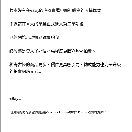
根本沒有在eBay的虛擬賣場中閒逛購物的閒情逸致
不過當在哥大的學業正式進入第二學期後
已經開始出現擺老跡象的我
終於還是登入了那個邪惡程度更勝Yahoo拍賣、
稀奇古怪的商品更多、價位更具吸引力、勸敗能力也完全升級
的拍賣網站元老...
...
eBay
(這時搭配的背景音樂應該是Carmina Burana中的O Fortuna樂章之類的...)