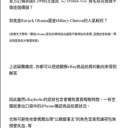
官方訂價高達$ 299的王建民
簽名球究竟值不
（w/ STEINER COA）
值這個價錢？
到底是Barack Obama還是Hillary Clinton的人氣較旺？
(前幾天才剛有一顆由Obama簽名的棒球拍出讓我不敢相信的高價...這應該會氣瘋一票
自視甚高的大聯盟球星)
上述疑難雜症...你都可以透過觀察eBay商品拍賣的動向來得到
解答
因此雖然eBayholic的症狀包含會犧牲寶貴睡眠時間、一有空
檔就拿出口袋中的iPhone確認商品拍賣狀況、
也無可避免地會偶爾出現"公親變事主"的角色混淆而讓荷包無
預警失血...等