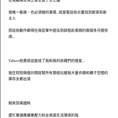
在我離開台灣之後全進了焚化爐
我唯一能做、也必須做的事情...就是幫這些古董找到新家和新
主人
而這些動作都得在我從軍中退伍到啟程赴美間的兩個多月間完
成...
Yahoo拍賣就這麼成了我和我的收藏們的救星...
我在短短兩個月間就幫所有曾經佔據我大量衣櫥和櫃子空間的
庫存全都出清
剛來到美國時
還忙著適應課業壓力和全英語生活環境的我