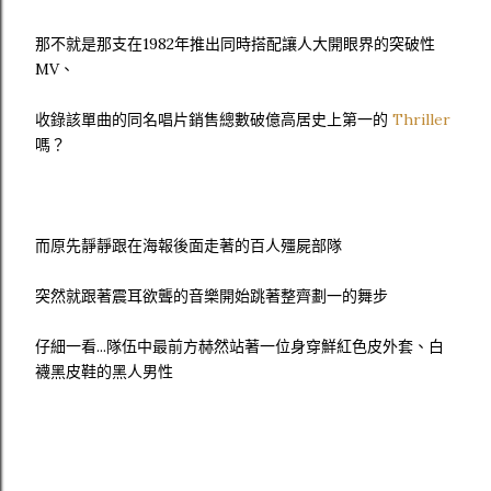
那不就是那支在1982年推出同時搭配讓人大開眼界的突破性
MV、
收錄該單曲的同名唱片銷售總數破億高居史上第一的
Thriller
嗎？
而原先靜靜跟在海報後面走著的百人殭屍部隊
突然就跟著震耳欲聾的音樂開始跳著整齊劃一的舞步
仔細一看...隊伍中最前方赫然站著一位身穿鮮紅色皮外套、白
襪黑皮鞋的黑人男性