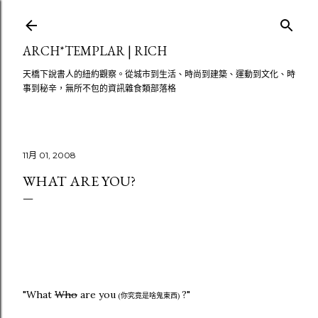
跳至主要內容
ARCH*TEMPLAR | RICH
天橋下說書人的紐約觀察。從城市到生活、時尚到建築、運動到文化、時
事到秘辛，無所不包的資訊雜食類部落格
11月 01, 2008
WHAT ARE YOU?
"What
Who
are you
?"
(你究竟是啥鬼東西)