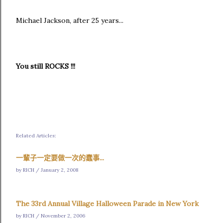
Michael Jackson, after 25 years...
You still ROCKS !!!
Related Articles:
一輩子一定要做一次的蠢事...
by RICH / January 2, 2008
The 33rd Annual Village Halloween Parade in New York
by RICH / November 2, 2006