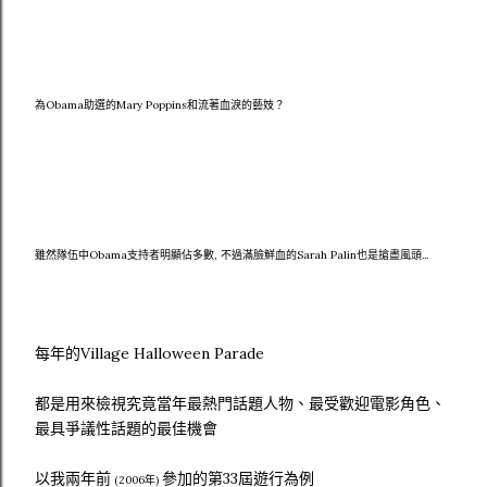
為Obama助選的Mary Poppins和流著血淚的藝妓？
雖然隊伍中Obama支持者明顯佔多數, 不過滿臉鮮血的Sarah Palin也是搶盡風頭...
每年的Village Halloween Parade
都是用來檢視究竟當年最熱門話題人物、最受歡迎電影角色、
最具爭議性話題的最佳機會
以我兩年前
參加的第33屆遊行為例
(2006年)