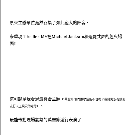
原來主辦單位竟然召集了如此龐大的陣容、
來重現 Thriller MV裡Michael Jackson和殭屍共舞的經典場
面!!!
這可說是我看過最符合主題
（"萬聖節"和"殭屍"還能不合嗎？我絕對沒有諷刺
、
流行天王現況的意思）
最能帶動現場氣氛的萬聖節遊行表演了