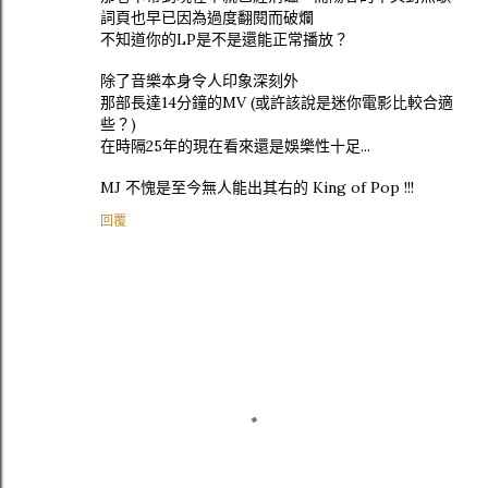
詞頁也早已因為過度翻閱而破爛
不知道你的LP是不是還能正常播放？
除了音樂本身令人印象深刻外
那部長達14分鐘的MV (或許該說是迷你電影比較合適
些？)
在時隔25年的現在看來還是娛樂性十足...
MJ 不愧是至今無人能出其右的 King of Pop !!!
回覆