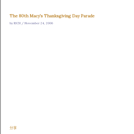
The 80th Macy's Thanksgiving Day Parade
by RICH / November 24, 2006
分享